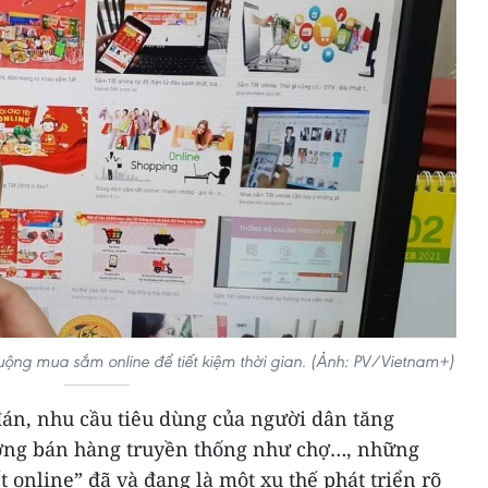
ng mua sắm online để tiết kiệm thời gian. (Ảnh: PV/Vietnam+)
án, nhu cầu tiêu dùng của người dân tăng
ường bán hàng truyền thống như chợ…, những
t online” đã và đang là một xu thế phát triển rõ