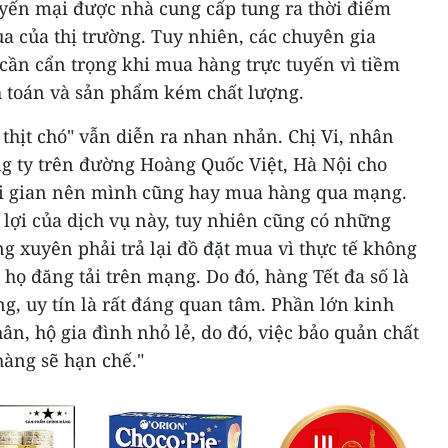
yến mại được nhà cung cấp tung ra thời điểm
ua của thị trường. Tuy nhiên, các chuyên gia
cần cẩn trọng khi mua hàng trực tuyến vì tiềm
h toán và sản phẩm kém chất lượng.
 thịt chó" vẫn diễn ra nhan nhản. Chị Vi, nhân
ng ty trên đường Hoàng Quốc Việt, Hà Nội cho
hời gian nên mình cũng hay mua hàng qua mạng.
lợi của dịch vụ này, tuy nhiên cũng có những
g xuyên phải trả lại đồ đặt mua vì thực tế không
ọ đăng tải trên mạng. Do đó, hàng Tết đa số là
g, uy tín là rất đáng quan tâm. Phần lớn kinh
ân, hộ gia đình nhỏ lẻ, do đó, việc bảo quản chất
hàng sẽ hạn chế."