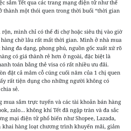
việc sắm Tết qua các trang mạng điện tử như thế
rở thành một thói quen trong thời buổi “thời gian
rộn, mình chỉ có thể đi chợ hoặc siêu thị vào giờ
 hàng chờ lâu rất mất thời gian. Mình ở nhà mua
t hàng đa dạng, phong phú, nguồn gốc xuất xứ rõ
àng có giá thành rẻ hơn ở ngoài, đặc biệt là
anh toán bằng thẻ visa có rất nhiều ưu đãi.
òn đặt cả mâm cỗ cúng cuối năm của 1 chị quen
ấy rất tiện dụng cho những người không có
chia sẻ.
ng mua sắm trực tuyến và các tài khoản bán hàng
ok, zalo… không khí Tết đã ngập tràn và đa sắc
ơng mại điện tử phổ biến như Shopee, Lazada,
ển khai hàng loạt chương trình khuyến mãi, giảm