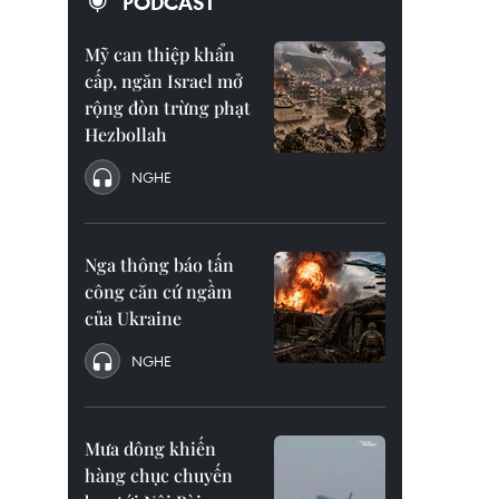
PODCAST
Mỹ can thiệp khẩn
cấp, ngăn Israel mở
rộng đòn trừng phạt
Hezbollah
NGHE
Nga thông báo tấn
công căn cứ ngầm
của Ukraine
NGHE
Mưa dông khiến
hàng chục chuyến