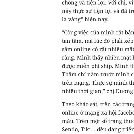
chóng và tiện lợi. Với chị, 
này thực sự tiện lợi và đã t
là vàng” hiện nay.
"Công việc của mình rất bận 
tan tầm, mà lúc đó phải xếp
sắm online có rất nhiều mặ
ràng. Mình thấy nhiều mặt h
được miễn phí ship. Mình th
Thậm chí năm trước mình c
trên mạng. Thực sự mình th
nhiều thời gian," chị Dương 
Theo khảo sát, trên các tra
online ở mạng xã hội facebo
màu. Trên một số trang thư
Sendo, Tiki... đều đang tri