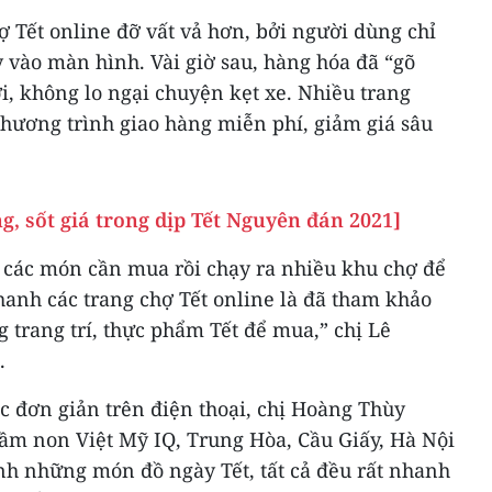
hợ Tết online đỡ vất vả hơn, bởi người dùng chỉ
y vào màn hình. Vài giờ sau, hàng hóa đã “gõ
ợi, không lo ngại chuyện kẹt xe. Nhiều trang
chương trình giao hàng miễn phí, giảm giá sâu
, sốt giá trong dịp Tết Nguyên đán 2021]
h các món cần mua rồi chạy ra nhiều khu chợ để
nhanh các trang chợ Tết online là đã tham khảo
 trang trí, thực phẩm Tết để mua,” chị Lê
.
ác đơn giản trên điện thoại, chị Hoàng Thùy
ầm non Việt Mỹ IQ, Trung Hòa, Cầu Giấy, Hà Nội
nh những món đồ ngày Tết, tất cả đều rất nhanh