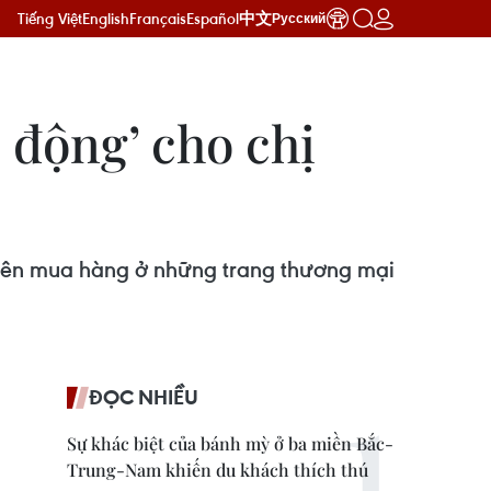
Tiếng Việt
English
Français
Español
中文
Русский
 động’ cho chị
 nên mua hàng ở những trang thương mại
ĐỌC NHIỀU
Sự khác biệt của bánh mỳ ở ba miền Bắc-
Trung-Nam khiến du khách thích thú