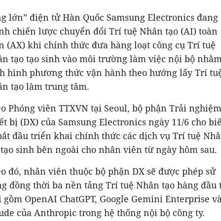
g lớn” điện tử Hàn Quốc Samsung Electronics đang
h chiến lược chuyển đổi Trí tuệ Nhân tạo (AI) toàn
n (AX) khi chính thức đưa hàng loạt công cụ Trí tuệ
n tạo tạo sinh vào môi trường làm việc nội bộ nhằm
h hình phương thức vận hành theo hướng lấy Trí tu
n tạo làm trung tâm.
o Phóng viên TTXVN tại Seoul, bộ phận Trải nghiệ
ết bị (DX) của Samsung Electronics ngày 11/6 cho biế
bắt đầu triển khai chính thức các dịch vụ Trí tuệ Nh
 tạo sinh bên ngoài cho nhân viên từ ngày hôm sau.
o đó, nhân viên thuộc bộ phận DX sẽ được phép sử
g đồng thời ba nền tảng Trí tuệ Nhân tạo hàng đầu 
i gồm OpenAI ChatGPT, Google Gemini Enterprise v
ude của Anthropic trong hệ thống nội bộ công ty.