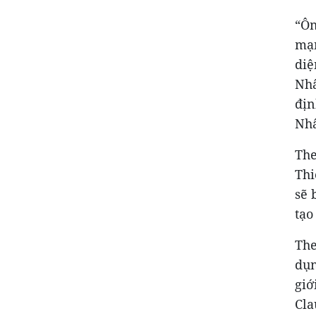
“Ôn
mạn
diệ
Nhâ
địn
Nhâ
The
Thi
sẽ 
tạo
The
dụn
giớ
Cla