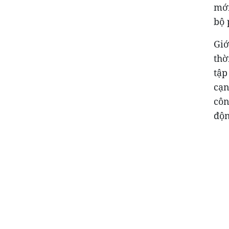
mới
bộ 
Giớ
thờ
tập
cạn
côn
độn