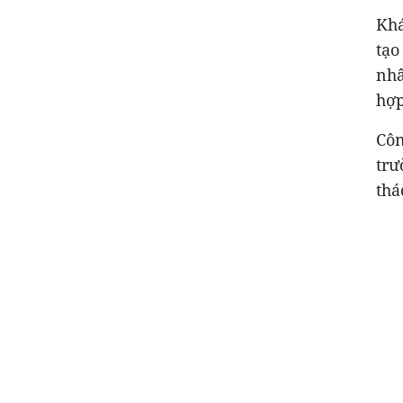
Khá
tạo
nhâ
hợp
Côn
trư
thá