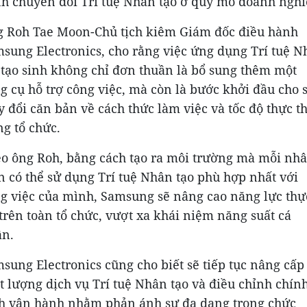
nh chuyển đổi Trí tuệ Nhân tạo ở quy mô doanh nghi
 Roh Tae Moon-Chủ tịch kiêm Giám đốc điều hành
sung Electronics, cho rằng việc ứng dụng Trí tuệ N
 tạo sinh không chỉ đơn thuần là bổ sung thêm một
g cụ hỗ trợ công việc, mà còn là bước khởi đầu cho 
y đổi căn bản về cách thức làm việc và tốc độ thực th
ng tổ chức.
o ông Roh, bằng cách tạo ra môi trường mà mỗi nh
n có thể sử dụng Trí tuệ Nhân tạo phù hợp nhất với
g việc của mình, Samsung sẽ nâng cao năng lực thự
 trên toàn tổ chức, vượt xa khái niệm năng suất cá
n.
sung Electronics cũng cho biết sẽ tiếp tục nâng cấp
t lượng dịch vụ Trí tuệ Nhân tạo và điều chỉnh chín
h vận hành nhằm phản ánh sự đa dạng trong chức