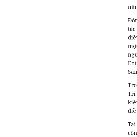
năn
Độn
tác
điề
một
ngu
Ent
Sam
Tro
Trí
kiệ
điề
Tại
côn