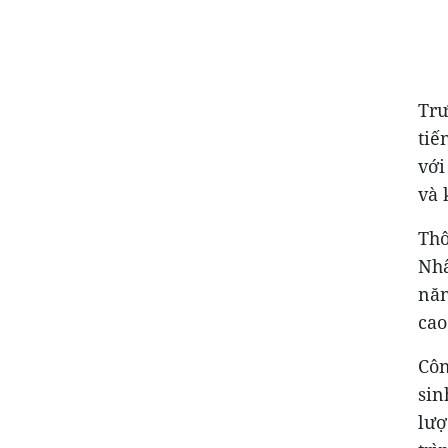
Trư
tiế
với
và 
Thô
Nhâ
năn
cao
Côn
sin
lượ