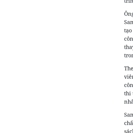
trì
Ông
Sam
tạo
côn
tha
tro
The
viê
côn
thi
nhâ
Sam
chấ
sác