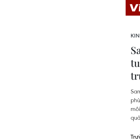
KIN
S
tu
tr
Sam
phù
môi
quả
Trư