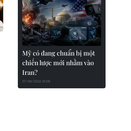
Mỹ có đang chuẩn bị một
chiến lược mới nhằm vào
Iran?
07/08/2026 10:08