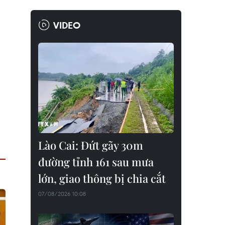
VIDEO
Lào Cai: Đứt gãy 30m
đường tỉnh 161 sau mưa
lớn, giao thông bị chia cắt
07/08/2026 10:08