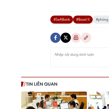
#SeABank
#Basel II
#phòng 
TIN LIÊN QUAN