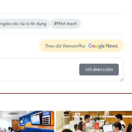
ngừa các rủi ro tín dụng
#Minh bạch
Theo dõi VietnamPlus
GỬI BÌNH LUẬN