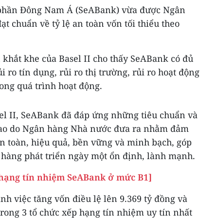
phần Đông Nam Á (SeABank) vừa được Ngân
 chuẩn về tỷ lệ an toàn vốn tối thiểu theo
 khắt khe của Basel II cho thấy SeABank có đủ
ro tín dụng, rủi ro thị trường, rủi ro hoạt động
trong quá trình hoạt động.
l II, SeABank đã đáp ứng những tiêu chuẩn và
 cao do Ngân hàng Nhà nước đưa ra nhằm đảm
n toàn, hiệu quả, bền vững và minh bạch, góp
hàng phát triển ngày một ổn định, lành mạnh.
 hạng tín nhiệm SeABank ở mức B1]
h việc tăng vốn điều lệ lên 9.369 tỷ đồng và
rong 3 tổ chức xếp hạng tín nhiệm uy tín nhất