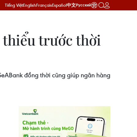
Tiếng Việt
English
Français
Español
中文
Русский
 thiểu trước thời
 SeABank đồng thời cũng giúp ngân hàng