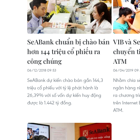
SeABank chuẩn bị chào bán
VIB và S
hơn 144 triệu cổ phiếu ra
chuyển ti
công chúng
ATM
06/12/2018 09:53
06/04/2019 09:
SeABank dự kiến chào bán gần 144,3
Nhằm chia sẻ
triệu cổ phiếu với tỷ lệ phát hành là
ngân hàng n
26,39% với số vốn dự kiến huy động
ra chương tr
được là 1.442 tỷ đồng.
trên Internet 
ATM.