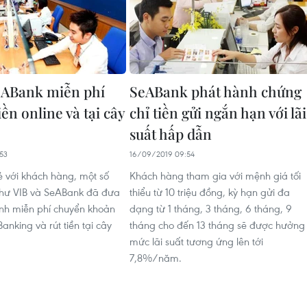
eABank miễn phí
SeABank phát hành chứng
ền online và tại cây
chỉ tiền gửi ngắn hạn với lãi
suất hấp dẫn
53
16/09/2019 09:54
 với khách hàng, một số
Khách hàng tham gia với mệnh giá tối
hư VIB và SeABank đã đưa
thiểu từ 10 triệu đồng, kỳ hạn gửi đa
ình miễn phí chuyển khoản
dạng từ 1 tháng, 3 tháng, 6 tháng, 9
Banking và rút tiền tại cây
tháng cho đến 13 tháng sẽ được hưởng
mức lãi suất tương ứng lên tới
7,8%/năm.