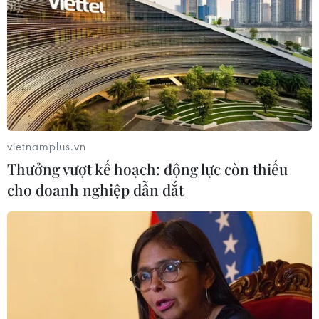
Thứ nhất, SAF sẽ phát triển dựa trên nền tảng
các sáng kiến cho thế hệ thứ 3, trong đó gồm mô
thức tác chiến khép kín định vị mục tiêu bằng
thiết bị cảm biến và ra lệnh cho các vũ khí đánh
chặn (sensor-shooter cycle), theo dõi, giám sát,
bảo trì phòng ngừa, và đào tạo về phân tích dữ
liệu.
vietnamplus.vn
Bộ Quốc phòng Singapore cũng sẽ nghiên cứu
Thưởng vượt kế hoạch: động lực còn thiếu
và khai thác việc sử dụng vũ khí có nền tảng
cho doanh nghiệp dẫn dắt
điều khiển tự động, trí tuệ nhân tạo, các thiết bị
mạng và không gian để phục vụ các hoạt động
đa lĩnh vực. Quá trình mua sắm và nâng cấp khí
tài sẽ diễn ra theo lộ trình dần dần để phù hợp
với những đình trệ do COVID-19 gây ra.
Những hành động như vậy của SAF đang phản