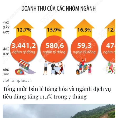
các chiến dịch hiệp đồng dựa trên một quân đội
gồm 7 sư đoàn, một hệ thống phòng không đa
tầng và một lực lượng hải quân viễn dương mới
thành lập.
SAF thế hệ thứ ba (từ đầu những năm 2000 tới
nay) khác biệt so với 2 thế hệ trước ở 3 điểm
dưới đây:
Thứ nhất, SAF đã có sự cải thiện về năng lực
bắn trúng mục tiêu (về độ chính xác và độ sát
thương), khả năng di chuyển (tính cơ động, khả
vietnamplus.vn
năng sinh tồn, tầm hoạt động và sức bền) và
Tổng mức bán lẻ hàng hóa và ngành dịch vụ
liên lạc (tất cả đều thuộc mạng lưới chỉ huy,
tiêu dùng tăng 13,1% trong 7 tháng
kiểm soát, liên lạc, máy tính, tình báo, giám sát
và do thám của Singapore).
Thứ hai, sự điều phối giữa vai trò trong thời