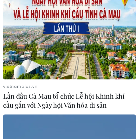
vietnamplus.vn
Lần đầu Cà Mau tổ chức Lễ hội Khinh khí
cầu gắn với Ngày hội Văn hóa di sản