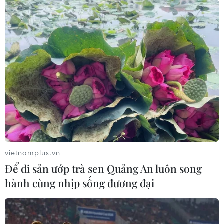
điều bất biến đối với các lực lượng vũ trang
toàn cầu, cũng như việc duy trì hòa bình và an
ninh vẫn là một thách thức muôn thuở./.
(Vietnam+)
vietnamplus.vn
Để di sản ướp trà sen Quảng An luôn song
hành cùng nhịp sống đương đại