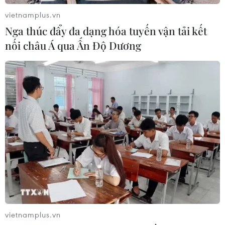
vietnamplus.vn
Nga thúc đẩy đa dạng hóa tuyến vận tải kết
nối châu Á qua Ấn Độ Dương
TIN CÙNG CHUYÊN MỤC
Xây dựng Cộng đồng ASEAN tự
cường, sáng tạo, lấy người dân làm
trung tâm
06/08/2026 23:55
Hợp tác quốc phòng-an ninh giữa
Việt Nam và Lào ngày càng thực chất,
vietnamplus.vn
hiệu quả