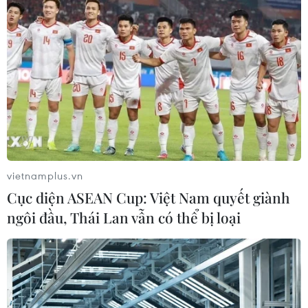
#Singapore
#Hiện đại hóa quân đội
#Dịch COVID-19
#SAF thế hệ thứ nhất
#Bộ Quốc phòng Singapore
Singapore
Theo dõi VietnamPlus
vietnamplus.vn
Cục diện ASEAN Cup: Việt Nam quyết giành
ngôi đầu, Thái Lan vẫn có thể bị loại
TIN LIÊN QUAN