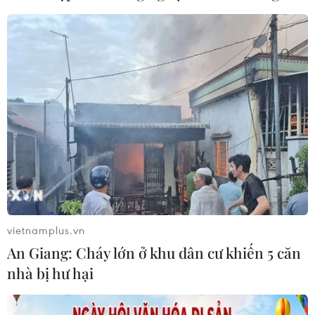
Singapore và Australia tăng cường hợp tác
quốc phòng
20/10/2020 11:06
Trong chuyến thăm 1 ngày tới Singapore, Bộ trưởng
Quốc phòng Australia Linda Reynolds đã gặp người
đồng cấp Ng Eng Hen tại trụ sở Bộ Quốc phòng
vietnamplus.vn
Singapore.
An Giang: Cháy lớn ở khu dân cư khiến 5 căn
nhà bị hư hại