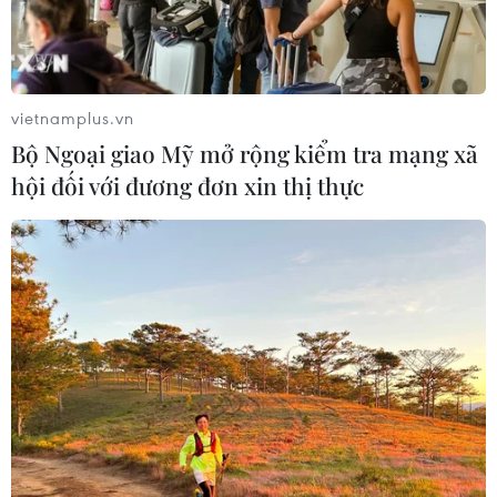
thực hiện khoa mục tiếp dầu trên không bằng máy bay
vận tải A330.
vietnamplus.vn
Bộ Ngoại giao Mỹ mở rộng kiểm tra mạng xã
hội đối với đương đơn xin thị thực
Singapore tạm ngừng mọi cuộc tập trận ở
nước ngoài vì COVID-19