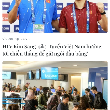
vietnamplus.vn
HLV Kim Sang-sik: 'Tuyển Việt Nam hướng
tới chiến thắng để giữ ngôi đầu bảng'
Singapore lần đầu diễn tập tiếp dầu bằng
máy bay vận tải A330
11/10/2019 03:38
Lực lượng vũ trang Singapore đã hoàn thành Cuộc diễn
tập quân sự Forging Sabre 2019, trong đó lần đầu tiên