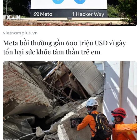
vietnamplus.vn
Meta bồi thường gần 600 triệu USD vì gây
tổn hại sức khỏe tâm thần trẻ em
Binh sỹ Singapore trong một buổi tập trận. (Nguồn:
hawaiiarmyweekly.com)
Theo trang mạng eastasiaforum.org, lực lượng
vũ trang Singapore (SAF) đã khởi động công
cuộc hiện đại hóa thế hệ tiếp theo để chuẩn bị
tư thế sẵn sàng cho tương lai.
Bộ Quốc phòng nước này hiện đang tập trung