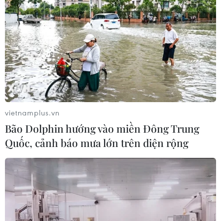
Thái Lan: Lạm phát hạ nhiệt nhưng
tiếp tục chịu sức ép từ giá năng
lượng
05/08/2026 22:59
Việt Nam-Lào đẩy mạnh hợp tác toàn
diện về quốc phòng
vietnamplus.vn
05/08/2026 14:58
Bão Dolphin hướng vào miền Đông Trung
Quốc, cảnh báo mưa lớn trên diện rộng
Thường trực Ban Bí thư Trần Cẩm Tú
tiếp Đại sứ Singapore Rajpal Singh
05/08/2026 14:54