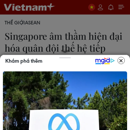
THẾ GIỚI
ASEAN
Singapore âm thầm hiện đại
hóa quân đội thế hệ tiếp
theo
Khám phá thêm
16/02/2021 00:01
Singapore dự kiến cũng sẽ cải tổ tổ chức tình báo
quân đội và tổ chức phòng thủ mạng của nước
này, song chưa tiết lộ cụ thể thời điểm tiến hành.