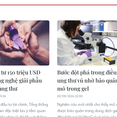
tư 150 triệu USD
Bước đột phá trong điều 
g nghệ giải phẫu
ung thư vú nhờ bảo quả
ung thư
mô trong gel
5:36
20/05/2024 22:00
 đầu tư tài chính, Tổng thống
Nghiên cứu mới nhất cho thấy mô 
en đặc biệt lưu ý tầm quan
được bảo quản trong dung dịch ge
iệc chia sẻ dữ liệu và thông
đặc biệt gọi là VitroGel sẽ giúp cá