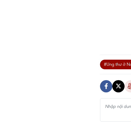
#Ung thư ở N