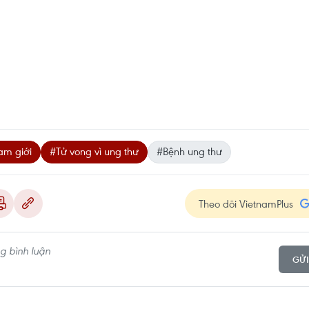
am giới
#Tử vong vì ung thư
#Bệnh ung thư
Theo dõi VietnamPlus
GỬI