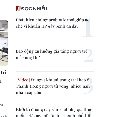
ĐỌC NHIỀU
Phát hiện chủng probiotic mới giúp ức
chế vi khuẩn HP gây bệnh dạ dày
Báo động xu hướng gia tăng người trẻ
mắc ung thư
trị
n
Vụ ngạt khí tại trang trại heo ở
Thanh Hóa: 5 người tử vong, nhiều nạn
nhân cấp cứu
vú
Khởi tố đường dây sản xuất phụ gia thực
l
phẩm giả quy mô lớn tại Thành phố Hồ
c nhà