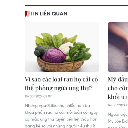
TIN LIÊN QUAN
Vì sao các loại rau họ cải có
Mỹ đầu 
thể phòng ngừa ung thư?
cho côn
khối u 
15/08/2024 03:07
Những người tiêu thụ nhiều hơn ba
14/08/2024 0
khẩu phần rau họ cải mỗi tuần có nguy
Ngoài việc
cơ mắc ung thư tuyến tiền liệt thấp hơn
Mỹ Joe Bid
đáng kể so với những người tiêu thụ ít
trọng của v