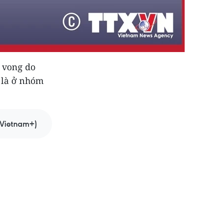
ử vong do
 là ở nhóm
Vietnam+)