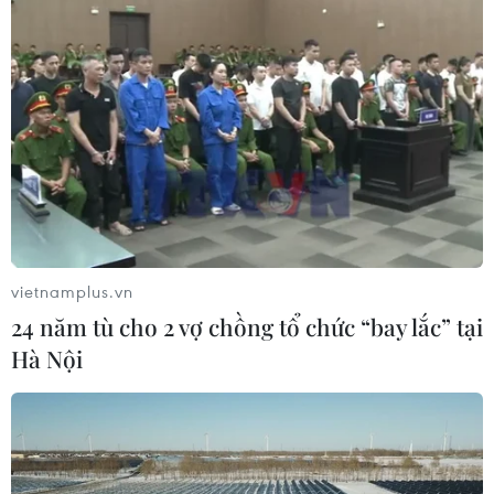
vietnamplus.vn
24 năm tù cho 2 vợ chồng tổ chức “bay lắc” tại
Hà Nội