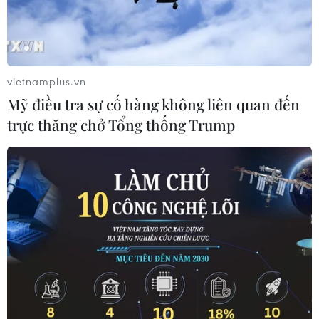
vietnamplus.vn
Mỹ điều tra sự cố hàng không liên quan đến
trực thăng chở Tổng thống Trump
LHQ tái khởi động kế hoạch hồi hương
người Rohingya về Myanmar
16/08/2019 11:41