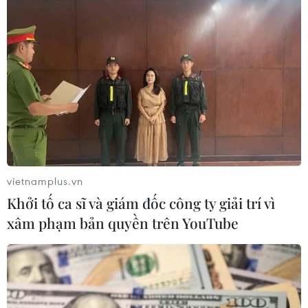
Myanmar chặn đứng âm mưu đánh bom
tòa nhà chính quyền ở bang Rakhine
28/04/2019 04:19
An ninh Myanmar đã chặn đứng âm mưu đánh bom
của nhóm phiến quân sắc tộc Quân đội Arakan (AA),
nhằm vào văn phòng chính quyền tại bang Rakhine
bằng thiết bị nổ tự chế.
vietnamplus.vn
Khởi tố ca sĩ và giám đốc công ty giải trí vì
xâm phạm bản quyền trên YouTube