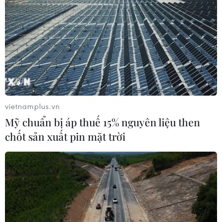
vietnamplus.vn
Mỹ chuẩn bị áp thuế 15% nguyên liệu then
chốt sản xuất pin mặt trời
TIN CÙNG CHUYÊN MỤC
Bộ trưởng Bộ Quốc phòng Malaysia
thăm chính thức Việt Nam
06/08/2026 05:34