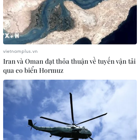
vietnamplus.vn
Iran và Oman đạt thỏa thuận về tuyến vận tải
qua eo biển Hormuz
Phiến quân tiến hành đợt tấn công chưa
từng thấy tại Myanmar
15/08/2019 09:36
Các tay súng nổi dậy tại Myanmar đã tiến hành 5 vụ
tấn công tại 5 địa điểm khác nhau ở bang Shan, miền
Đông Myanmar, nhằm vào các lực lượng an ninh làm
một dân thường thiệt mạng.