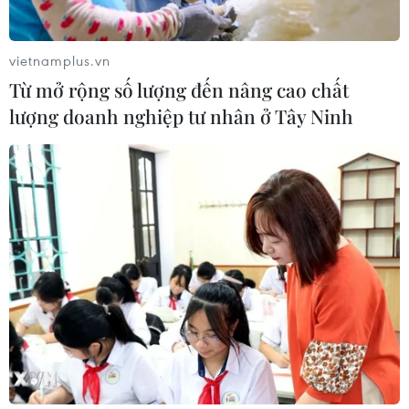
THỦY
vietnamplus.vn
Sở hữu trí tuệ
Quy định sử dụng
Từ mở rộng số lượng đến nâng cao chất
RSS
Hỗ trợ
lượng doanh nghiệp tư nhân ở Tây Ninh
Ngôn ngữ
TTXVN
Dịch vụ tin
Quảng cáo
Liên hệ
Giấy phép số: 1374/GP-BTTTT do Bộ Thông tin và Truyền thông
cấp ngày 11/9/2008.
Quảng cáo: Phó TBT Nguyễn Thị Tám: 093.5958688, Email:
tamvna@gmail.com
Điện thoại: (024) 39411349 - (024) 39411348, Fax: (024)
39411348