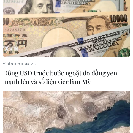
Myanmar: 13 người thiệt mạng và một
người mất tích do lật tàu
vietnamplus.vn
25/07/2019 10:58
Đồng USD trước bước ngoặt do đồng yen
Bộ Nội vụ Myanmar cho biết 13 người đã thiệt mạng và
mạnh lên và số liệu việc làm Mỹ
một người mất tích khi một tàu chở 25 người hành
hương bị lật tại vùng Mandalay của nước này ngày
24/7.