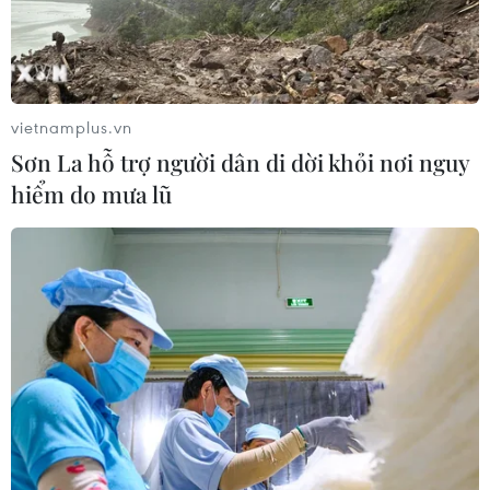
Lễ thượng cờ kỷ niệm 59 năm Ngày
thành lập ASEAN
vietnamplus.vn
31/07/2026 04:04
Sơn La hỗ trợ người dân di dời khỏi nơi nguy
hiểm do mưa lũ
Xem thêm
CƠ QUAN CHỦ QUẢN: THÔNG TẤN XÃ VIỆT NAM
Tổng Biên tập: TRẦN TIẾN DUẨN
Phó Tổng Biên tập: NGUYỄN THỊ TÁM, KHÚC THANH