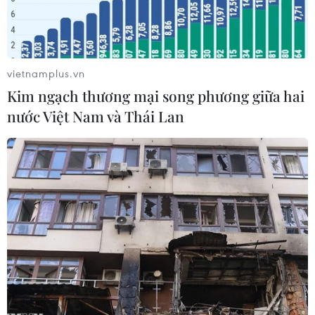
vietnamplus.vn
Kim ngạch thương mại song phương giữa hai
nước Việt Nam và Thái Lan
Hiện trường vụ tấn công nhằm vào trạm cảnh sát ở bang Shan,
Myanmar, ngày 15/8/2019. (Nguồn: AFP/TTXVN)
Tính đến ngày 16/8, số người thương vong trong
loạt vụ tấn công do 3 nhóm vũ trang nổi dậy ở
Myanmar tiến hành trước đó một ngày nhằm