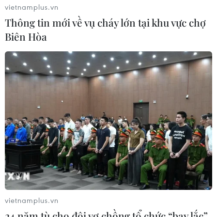
vietnamplus.vn
Thông tin mới về vụ cháy lớn tại khu vực chợ
Biên Hòa
vietnamplus.vn
24 năm tù cho đôi vợ chồng tổ chức “bay lắc”