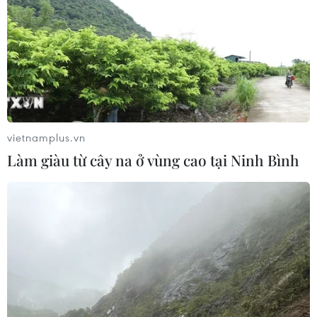
03/08/2026 11:26
Tác phẩm điện ảnh “Mưa đỏ” và
hành trình gắn kết chiến lược Việt-
Lào
03/08/2026 07:23
vietnamplus.vn
Làm giàu từ cây na ở vùng cao tại Ninh Bình
ASEAN thúc đẩy xây dựng cơ chế dự
trữ dầu mỏ khu vực
03/08/2026 04:28
Indonesia: Phà chở 271 người bốc
cháy trên Biển Java, 41 người mất tích
02/08/2026 11:16