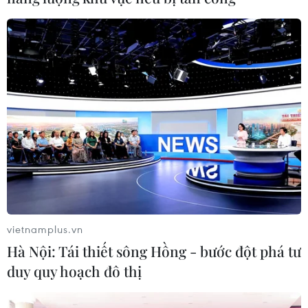
#Tay súng nổi dậy
#Phiến quân vũ trang
#Quyền tự trị
vietnamplus.vn
#Giao tranh
Myanmar
Hà Nội: Tái thiết sông Hồng - bước đột phá tư
duy quy hoạch đô thị