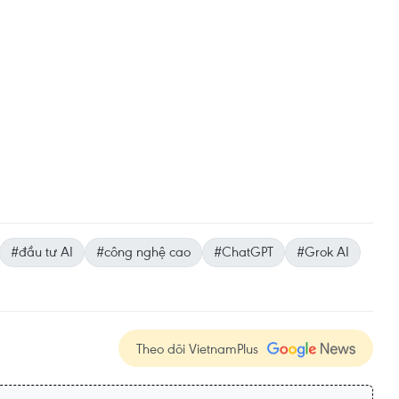
#đầu tư AI
#công nghệ cao
#ChatGPT
#Grok AI
Theo dõi VietnamPlus