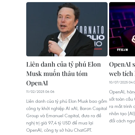
Liên danh của tỷ phú Elon
OpenAI s
Musk muốn thâu tóm
web tích
OpenAI
10/07/2025 04:
OpenAI, hãn
11/02/2025 06:06
sốt toàn cầu
Liên danh của tỷ phú Elon Musk bao gồm
ra mắt trình 
công ty khởi nghiệp AI xAI, Baron Capital
nhân tạo (AI
Group và Emanuel Capital, đưa ra đề
đổi cách ngườ
nghị trị giá 97,4 tỷ USD để mua lại
OpenAI, công ty sở hữu ChatGPT.