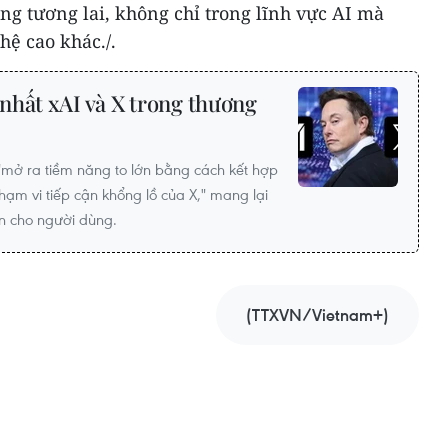
ng tương lai, không chỉ trong lĩnh vực AI mà
ệ cao khác./.
nhất xAI và X trong thương
"mở ra tiềm năng to lớn bằng cách kết hợp
phạm vi tiếp cận khổng lồ của X," mang lại
n cho người dùng.
(TTXVN/Vietnam+)