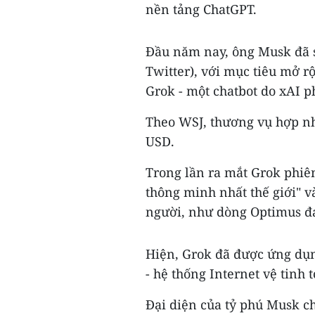
nền tảng ChatGPT.
Đầu năm nay, ông Musk đã s
Twitter), với mục tiêu mở 
Grok - một chatbot do xAI ph
Theo WSJ, thương vụ hợp nh
USD.
Trong lần ra mắt Grok phiên
thông minh nhất thế giới" và
người, như dòng Optimus đa
Hiện, Grok đã được ứng dụn
- hệ thống Internet vệ tinh 
Đại diện của tỷ phú Musk c