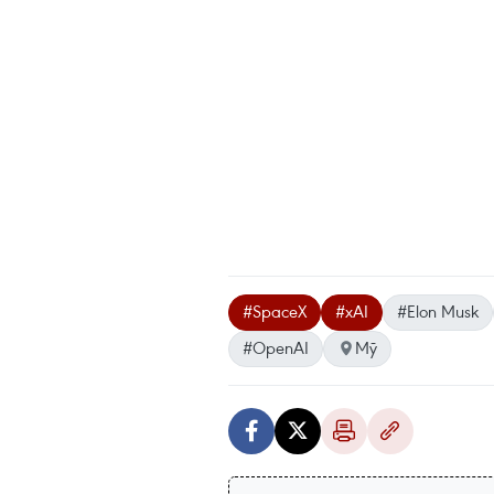
#SpaceX
#xAI
#Elon Musk
#OpenAI
Mỹ