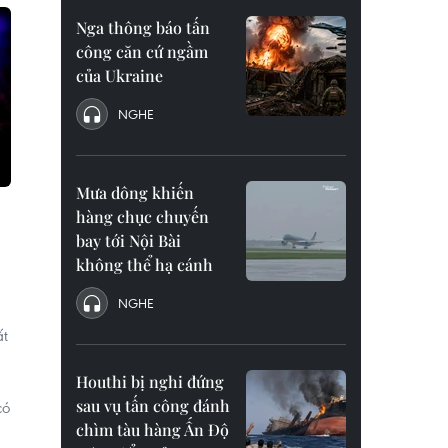
Nga thông báo tấn
công căn cứ ngầm
của Ukraine
NGHE
Mưa dông khiến
hàng chục chuyến
bay tới Nội Bài
không thể hạ cánh
NGHE
ất
Houthi bị nghi đứng
sau vụ tấn công đánh
có
chìm tàu hàng Ấn Độ