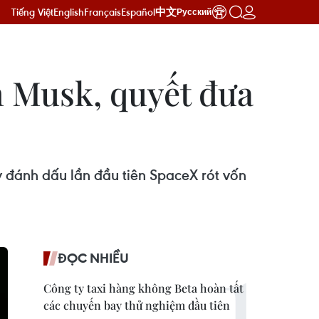
Tiếng Việt
English
Français
Español
中文
Русский
n Musk, quyết đưa
y đánh dấu lần đầu tiên SpaceX rót vốn
ĐỌC NHIỀU
Công ty taxi hàng không Beta hoàn tất
các chuyến bay thử nghiệm đầu tiên