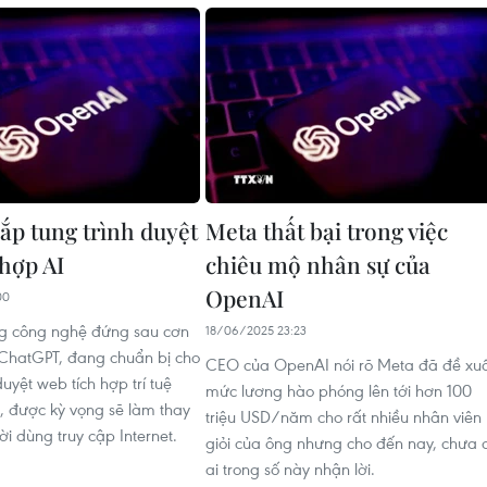
ắp tung trình duyệt
Meta thất bại trong việc
 hợp AI
chiêu mộ nhân sự của
OpenAI
00
g công nghệ đứng sau cơn
18/06/2025 23:23
 ChatGPT, đang chuẩn bị cho
CEO của OpenAI nói rõ Meta đã đề xu
duyệt web tích hợp trí tuệ
mức lương hào phóng lên tới hơn 100
), được kỳ vọng sẽ làm thay
triệu USD/năm cho rất nhiều nhân viên
i dùng truy cập Internet.
giỏi của ông nhưng cho đến nay, chưa 
ai trong số này nhận lời.