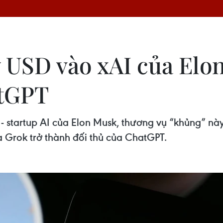
ỷ USD vào xAI của Elo
atGPT
- startup AI của Elon Musk, thương vụ “khủng” nà
Grok trở thành đối thủ của ChatGPT.