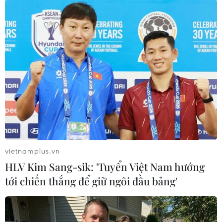
vietnamplus.vn
#OpenAI
#Meta
#Chiêu mộ nhân sự
HLV Kim Sang-sik: 'Tuyển Việt Nam hướng
tới chiến thắng để giữ ngôi đầu bảng'
Theo dõi VietnamPlus