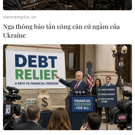
từng đưa ra mức lương lên tới 100 triệu USD
nhằm thu hút nhân tài của nhà phát triển
vietnamplus.vn
ChatGPT để củng cố đội ngũ trí tuệ nhân tạo (AI)
Nga thông báo tấn công căn cứ ngầm của
tạo sinh của họ.
Ukraine
Ông Altman - nhà đồng sáng lập của OpenAI -
nói rõ Meta đã đề xuất mức lương hào phóng
lên tới hơn 100 triệu USD/năm cho rất nhiều
nhân viên giỏi của ông nhưng cho đến nay,
chưa có ai trong số này nhận lời.
Meta hiện chưa đưa phản hồi về thông tin trên.
Trước đó, gã khổng lồ mạng xã hội này đã đầu
tư hàng tỷ USD vào công nghệ AI trong cuộc đua
ngày càng gay gắt với các đối thủ như OpenAI,
Google và Microsoft.