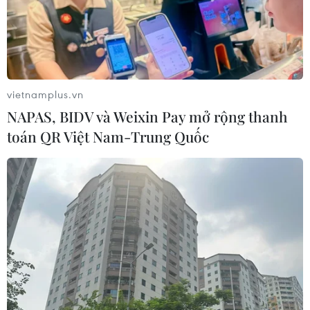
Khơi thông thể chế để doanh nghiệp
Nhà nước dẫn dắt tăng trưởng
31/07/2026 12:35
vietnamplus.vn
Xem thêm
NAPAS, BIDV và Weixin Pay mở rộng thanh
toán QR Việt Nam-Trung Quốc
CƠ QUAN CHỦ QUẢN: THÔNG TẤN XÃ VIỆT NAM
Tổng Biên tập: TRẦN TIẾN DUẨN
Phó Tổng Biên tập: NGUYỄN THỊ TÁM, KHÚC THANH
THỦY