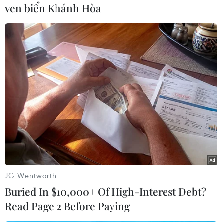
ven biển Khánh Hòa
cho các lãnh đạo của Scale AI./.
OpenAI và 'ván cược' trị
giá hàng tỷ USD với
Microsoft
Một trong những nội dung chính
của đàm phán là tỷ lệ cổ phần
Microsoft nhận được trong mảng
kinh doanh vì lợi nhuận mới của
OpenAI, đổi lại khoản đầu tư hơn
13 tỷ USD mà Microsoft rót vào
công ty này.
JG Wentworth
Buried In $10,000+ Of High-Interest Debt?
(TTXVN/Vietnam+)
Read Page 2 Before Paying