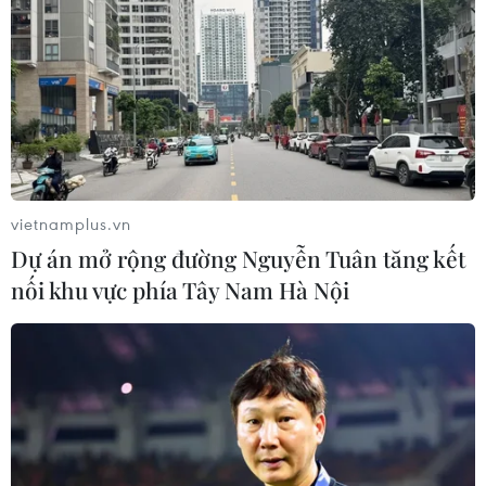
vietnamplus.vn
Dự án mở rộng đường Nguyễn Tuân tăng kết
nối khu vực phía Tây Nam Hà Nội
TIN CÙNG CHUYÊN MỤC
Tiêu chí mới phân loại doanh nghiệp
để thực hiện cơ cấu lại vốn nhà nước
06/08/2026 15:08