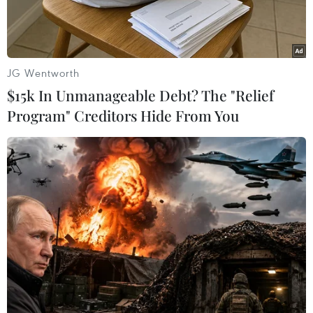
JG Wentworth
$15k In Unmanageable Debt? The "Relief
Program" Creditors Hide From You
(Ảnh: Reuters/TTXVN)
Trong một cuộc phỏng vấn phát ngày 17/6, Giám
đốc điều hành (CEO) của OpenAI, ông Sam
Altman, cho biết Meta - đối thủ cạnh tranh của
OpenAI, cũng là công ty mẹ của Facebook - đã