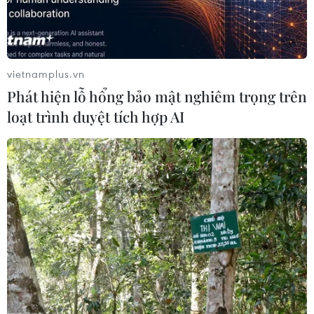
vietnamplus.vn
Phát hiện lỗ hổng bảo mật nghiêm trọng trên
loạt trình duyệt tích hợp AI
Meta ký thỏa thuận đảm bảo nguồn cấp
điện từ một nhà máy hạt nhân
04/06/2025 06:45
Trung tâm Clinton sẽ cung cấp 1.121 megawatt năng
lượng hạt nhân để hỗ trợ các hoạt động trong vùng của
Meta, đồng thời bổ sung thêm 30 megawatt công suất
gia tăng vào lưới điện.