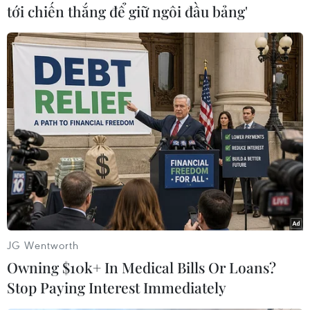
Samsung SDI đã có các nhà máy sản xuất pin xe
tới chiến thắng để giữ ngôi đầu bảng'
điện tại Việt Nam, Trung Quốc, Hungary và
những nơi khác./.
(TTXVN/Vietnam+)
JG Wentworth
Owning $10k+ In Medical Bills Or Loans?
Stop Paying Interest Immediately