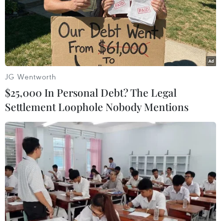
SUV trong khi MAN Truck & Bus Korea sẽ sửa 127 xe bus
Lion's City.
JG Wentworth
$25,000 In Personal Debt? The Legal
Settlement Loophole Nobody Mentions
Samsung SDI bắt tay với Stellantis lập liên