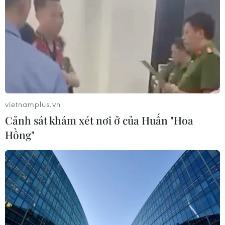
tỷ đồng
05/08/2026 06:29
Walt Disney đồng ý bán 50% cổ phần
với giá 1,2 tỷ USD
05/08/2026 04:26
vietnamplus.vn
Cảnh sát khám xét nơi ở của Huấn "Hoa
VNPT-VRG và cái “bắt tay” chiến
Hồng"
lược của để xây mô hình khu công
nghiệp công nghệ số
05/08/2026 02:59
VIB ra mắt One Card, mở ra bước
tiến mới về thẻ tín dụng