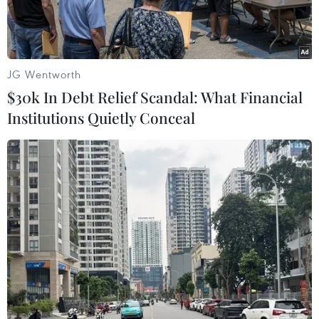
GWh.
JG Wentworth
$30k In Debt Relief Scandal: What Financial
Institutions Quietly Conceal
Mẫu xe Ram 1500 REV của Stellantis. (Nguồn: The Car Guide)
Ngày 24/7, Tập đoàn sản xuất ôtô đa quốc gia
Stellantis và Samsung SDI (Hàn Quốc) cho biết
có kế hoạch xây dựng nhà máy sản xuất pin ôtô