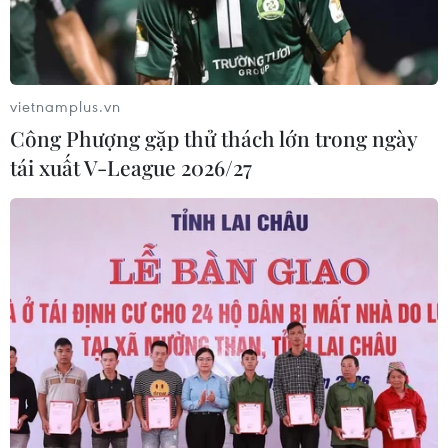
vietnamplus.vn
Công Phượng gặp thử thách lớn trong ngày
tái xuất V-League 2026/27
TIN CÙNG CHUYÊN MỤC
Tiêu chí mới phân loại doanh nghiệp
để thực hiện cơ cấu lại vốn nhà nước
06/08/2026 15:08
Meta tung công cụ AI lập trình tự
động cho nhà phát triển
06/08/2026 06:40