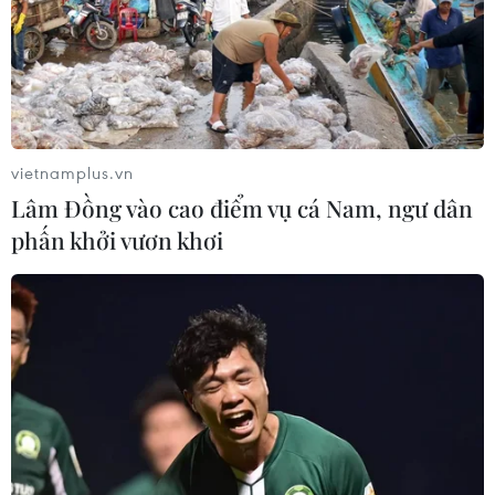
vietnamplus.vn
Lâm Đồng vào cao điểm vụ cá Nam, ngư dân
phấn khởi vươn khơi