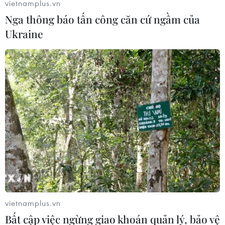
vietnamplus.vn
Nga thông báo tấn công căn cứ ngầm của
Ukraine
Tập đoàn Stellantis giới thiệu mẫu xe bán
tải điện hiệu suất cao
07/04/2023 01:00
Giám đốc điều hành Tập đoàn Stellantis cho rằng người
tiêu dùng sẽ chọn Ram 1500 REV nhờ ưu thế vượt trội
hơn về quãng đường di chuyển, tốc độ sạc, sức kéo so
với các dòng xe cùng phân khúc.
vietnamplus.vn
Bất cập việc ngừng giao khoán quản lý, bảo vệ