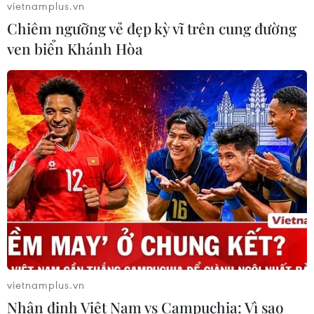
vietnamplus.vn
Chiêm ngưỡng vẻ đẹp kỳ vĩ trên cung đường
Xem thêm
ven biển Khánh Hòa
CƠ QUAN CHỦ QUẢN: THÔNG TẤN XÃ VIỆT NAM
Tổng Biên tập: TRẦN TIẾN DUẨN
Phó Tổng Biên tập: NGUYỄN THỊ TÁM, KHÚC THANH
THỦY
Sở hữu trí tuệ
Quy định sử dụng
RSS
Hỗ trợ
vietnamplus.vn
Ngôn ngữ
TTXVN
Nhận định Việt Nam vs Campuchia: Vì sao