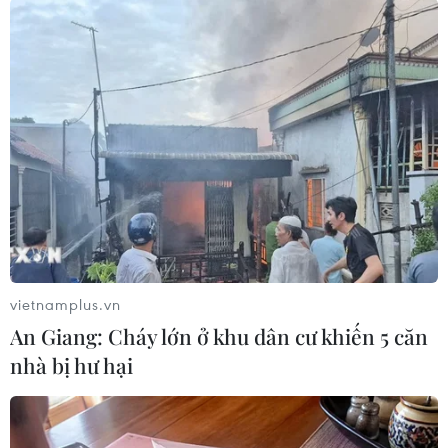
# Stellantis và Samsung SDI
#Nhà mát sản xuất pin xe điện
#Xe điện
Mỹ
Theo dõi VietnamPlus
vietnamplus.vn
TIN LIÊN QUAN
An Giang: Cháy lớn ở khu dân cư khiến 5 căn
nhà bị hư hại