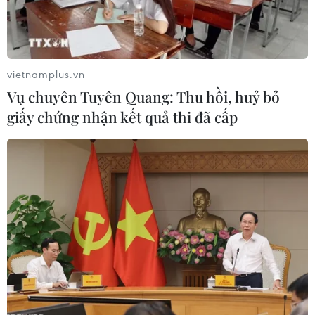
doanh sản xuất pin xe điện
19/10/2021 23:05
Samsung SDI và Stellantis cũng đã ký một biên bản ghi
nhớ về việc liên doanh giữa hai doanh nghiệp này sẽ
vietnamplus.vn
xây dựng một nhà máy sản xuất pin tại Mỹ.
Vụ chuyên Tuyên Quang: Thu hồi, huỷ bỏ
giấy chứng nhận kết quả thi đã cấp