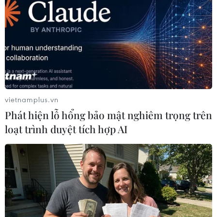
vietnamplus.vn
Phát hiện lỗ hổng bảo mật nghiêm trọng trên
loạt trình duyệt tích hợp AI
Ba công ty chế tạo ôtô Hàn Quốc thu hồi
hơn 1.400 xe do phụ tùng lỗi
01/10/2021 22:16
Hyundai thu hồi 1.089 xe Veloster sản xuất từ năm 2014
đến 2016, Stellantis Korea thu hồi 253 xe Jeep Wrangler