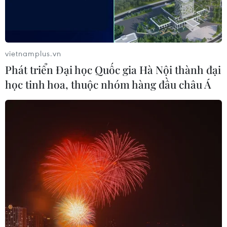
Kitesurf dành riêng cho các tác nhân
AI
09/08/2026 00:59
vietnamplus.vn
EU triển khai mạng vệ tinh riêng,
Phát triển Đại học Quốc gia Hà Nội thành đại
củng cố chủ quyền số
học tinh hoa, thuộc nhóm hàng đầu châu Á
08/08/2026 04:15
Trung Quốc: E-Town Bắc Kinh
hướng tới trở thành trung tâm AI
toàn cầu năm 2030
08/08/2026 02:11
Việt Nam vượt xa mức trung bình
toàn cầu về ứng dụng AI trong công