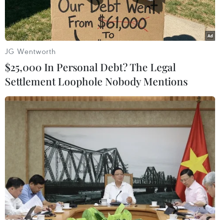
tính năng giá rẻ với giá bán chỉ2.299 rand
(khoảng 283 USD).
Chiếc tablet Dynapad 7 inch được trang bị bộ xử
JG Wentworth
lý Qualcomm 1GHz, hệ điều hànhAndroid 2.2 và
$25,000 In Personal Debt? The Legal
một camera 5 chấm. Thiết bị được cài sẵn một
Settlement Loophole Nobody Mentions
loạt ứng dụng gồmAngry Birds, đọc sách điện tử
Kindle, TuneinRadio, Facebook, Twitter,
News24,DropBox, Soundhound, Jango và IMDB.
Nhà sáng lập TabletWorld Laurence Seberini
khẳng định: “Với sản phẩm này, chúngtôi muốn
một bộ phận người tiêu dùng mới trong thị
trường có thể tiếp cận nhữngmáy tính bảng cao
cấp, điều mà họ không thể trước đó. Một loạt
những ứng dụngsẵn có cũng như mức giá thấp