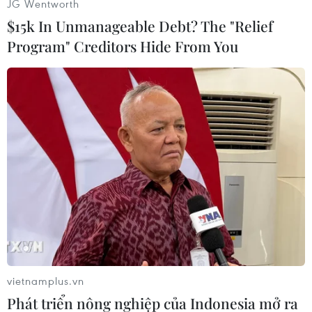
JG Wentworth
$15k In Unmanageable Debt? The "Relief
Program" Creditors Hide From You
#Máy tính bảng
#Android
#Màn hình
#Ứng dụng
vietnamplus.vn
Phát triển nông nghiệp của Indonesia mở ra
Theo dõi VietnamPlus