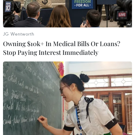
JG Wentworth
Owning $10k+ In Medical Bills Or Loans?
Stop Paying Interest Immediately
Bà Trần Uyên Phương cho biết: “Sản phẩm của Tân Hiệp Phát
vượt qua các rào cản về kỹ thuật, tiêu chuẩn chất lượng, xuất
xứ hàng hóa khắt khe nhất để tiến vào các thị trường có FTA.
Hòa mình vào sân chơi toàn cầu với khoảng 20 quốc gia”.
(Ảnh: CTV)
Đại diện cho các doanh nghiệp nhận giải Vàng