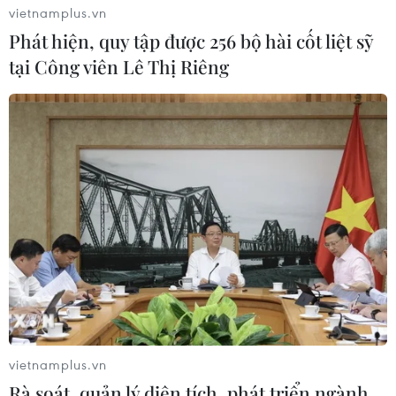
vietnamplus.vn
Global Immersion để tìm hiểu thị trường kinh doanh các
Phát hiện, quy tập được 256 bộ hài cốt liệt sỹ
sản phẩm làm từ đậu nành tại Việt Nam.
tại Công viên Lê Thị Riêng
vietnamplus.vn
Tân Hiệp Phát mang niềm vui đến hàng
Rà soát, quản lý diện tích, phát triển ngành