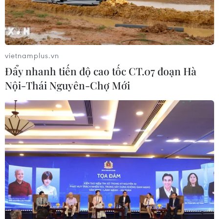
vietnamplus.vn
Đẩy nhanh tiến độ cao tốc CT.07 đoạn Hà
Nội-Thái Nguyên-Chợ Mới
Nước tăng lực Number 1 Cola chính thức
ra mắt dịp hè 2019
06/05/2019 08:19
Bắt đầu từ ngày 5/5 năm nay, hàng triệu thùng sản
phẩm Nước tăng lực Number 1 Cola của Tập đoàn Tân
Hiệp Phát đã được tung ra thị trường qua hệ thống
hàng ngàn nhà phân phối và đại lý trên toàn quốc.