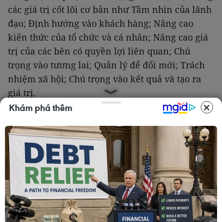
các giá trị cốt lõi cơ bản như Tầm nhìn của lãnh
đạo; Định hướng vào khách hàng; Nâng cao
kiến thức của tổ chức và cá nhân; Nâng cao giá
trị của các bên có quyền lợi liên quan; Chú
trọng vào tương lai; Quản lý để đổi mới; Trách
nhiệm xã hội; Chú trọng vào kết quả và tạo ra
giá trị.
Khám phá thêm
Có thể thấy, các giá trị cốt lõi của Giải thưởng
Chất lượng Quốc gia có nhiều điểm tương đồng
đặc biệt với các giá trị cốt lõi của Tân Hiệp Phát
như Thỏa mãn khách hàng; Chất lượng chuẩn
quốc tế; Có trách nhiệm với cộng đồng và xã hội;
Không gì là không thể; Hôm nay phải hơn hôm
qua nhưng không bằng ngày mai.