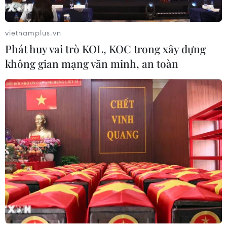
vietnamplus.vn
Phát huy vai trò KOL, KOC trong xây dựng
không gian mạng văn minh, an toàn
Sinh viên Harvard Business School tham
quan Tập đoàn Tân Hiệp Phát
30/05/2019 04:19
Chuyến tham quan tại Tập đoàn Tân Hiệp Phát là một
phần khóa học bắt buộc trong chương trình FIELD