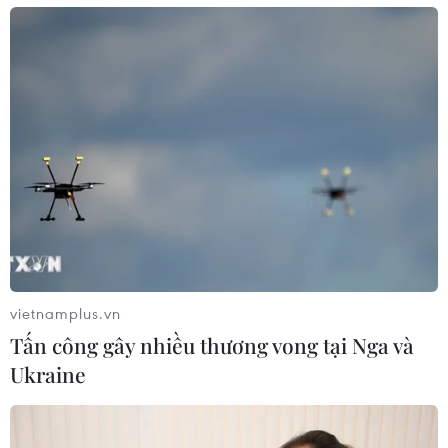
Tôn vinh doanh nghiệp đoạt Giải thưởng
Chất lượng Quốc gia
18/06/2019 07:48
Trong 3 năm gần đây (từ năm 2016-2018), ước tính
doanh thu của các doanh nghiệp đoạt Giải thưởng Chất
lượng quốc gia là hơn 500.000 tỷ đồng với lợi nhuận
hơn 36.000 tỷ đồng.
vietnamplus.vn
Tấn công gây nhiều thương vong tại Nga và
Ukraine