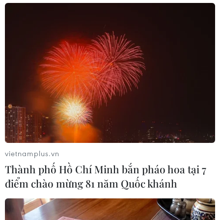
quốc tế, công nghệ và chất lượng sản phẩm của
mình phải cao hơn họ. Điều này giúp chúng tôi
xây dựng niềm tin của người tiêu dùng vào
thương hiệu, sản phẩm. Đồng thời cũng thể hiện
rằng Tân Hiệp Phát đã sẵn sàng ra sân chơi lớn
trên toàn cầu.”
bà Trần Uyên Phương khẳng
định.
vietnamplus.vn
Thành phố Hồ Chí Minh bắn pháo hoa tại 7
điểm chào mừng 81 năm Quốc khánh