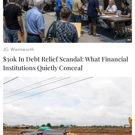
#Tân Hiệp Phát
#Nước giải khát
#Dr. Thanh
JG Wentworth
#Giải Chất lượng Quốc gia
#Bộ Công nghiệp
$30k In Debt Relief Scandal: What Financial
Institutions Quietly Conceal
Theo dõi VietnamPlus
TIN LIÊN QUAN