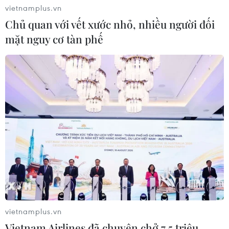
vietnamplus.vn
Chủ quan với vết xước nhỏ, nhiều người đối
mặt nguy cơ tàn phế
TIN CÙNG CHUYÊN MỤC
Tập đoàn Sovico được vinh danh
“Dấu ấn Thương hiệu Việt hàng đầu”
10/08/2026 09:45
Vietcombank Tower: Tiêu chuẩn ESG
và sức hút trung tâm tài chính
10/08/2026 07:47
vietnamplus.vn
Hàn Quốc: GS25 chọn trang trại
Vietnam Airlines đã chuyên chở 7,5 triệu