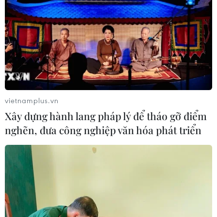
Doanh thu AI của Microsoft phụ
thuộc phần lớn vào đối tác OpenAI
06/08/2026 06:31
Tây Ninh: Tạo điều kiện hình thành
doanh nghiệp công nghệ chiến lược
06/08/2026 04:45
vietnamplus.vn
Xây dựng hành lang pháp lý để tháo gỡ điểm
nghẽn, đưa công nghiệp văn hóa phát triển
Từ mở rộng số lượng đến nâng cao
chất lượng doanh nghiệp tư nhân ở
Tây Ninh
06/08/2026 04:23
Alphabet cải tổ hàng ngũ lãnh đạo