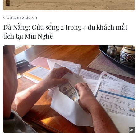
đoàn lớn của Hà Lan như Damen, Puma Energy.
Với Tập đoàn Damen, Thủ tướng Nguyễn Xuân
vietnamplus.vn
Phúc nhấn mạnh đóng tàu là ngành công
Đà Nẵng: Cứu sống 2 trong 4 du khách mất
nghiệp được Việt Nam ưu tiên phát triển để góp
tích tại Mũi Nghê
phần vào phát triển kinh tế và nâng cao năng
lực quốc phòng.
Thủ tướng hoan nghênh Tập đoàn Damen vừa
ký hợp đồng đóng mới 6 tàu đa năng cho Việt
Nam tại Diễn đàn Doanh nghiệp Việt Nam-Hà
Lan ngày 10/7.