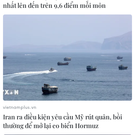
nhất lên đến trên 9,6 điểm mỗi môn
Thủ tướng Hà Lan Mark Rutte muốn hợp
tác sâu sắc hơn với Việt Nam
vietnamplus.vn
Iran ra điều kiện yêu cầu Mỹ rút quân, bồi
10/07/2017 22:23
thường để mở lại eo biển Hormuz
Thủ tướng Mark Rutte khẳng định Hà Lan mong muốn
làm sâu sắc hơn nữa hợp tác với Việt Nam - đối tác