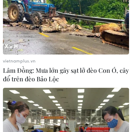
vietnamplus.vn
Lâm Đồng: Mưa lớn gây sạt lở đèo Con Ó, cây
đổ trên đèo Bảo Lộc