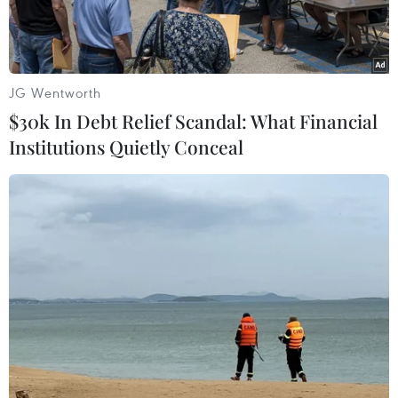
JG Wentworth
$30k In Debt Relief Scandal: What Financial
Institutions Quietly Conceal
Thủ tướng Nguyễn Xuân Phúc tiếp ông Piere Eladari, Giám đốc
điều hành Tập đoàn Puma Energy. (Ảnh: Thống Nhất/TTXVN)
Theo Đặc phái viên TTXVN, sau khi dự và phát
biểu khai mạc tại Diễn đàn Doanh nghiệp Việt
Nam-Hà Lan chiều 10/7, Thủ tướng Chính phủ
Nguyễn Xuân Phúc đã tiếp Lãnh đạo một số tập