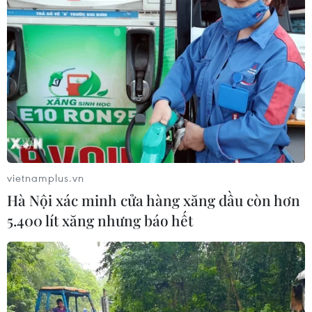
và Chính phủ Vương quốc Hà Lan
10/07/2017 22:21
Trong khuôn khổ chuyến thăm chính thức làm việc của
Thủ tướng Nguyễn Xuân Phúc tại Hà Lan, Chính phủ
Cộng hòa xã hội chủ nghĩa Việt Nam và Chính phủ
Vương quốc Hà Lan đã ra tuyên bố chung.
vietnamplus.vn
Hà Nội xác minh cửa hàng xăng dầu còn hơn
5.400 lít xăng nhưng báo hết