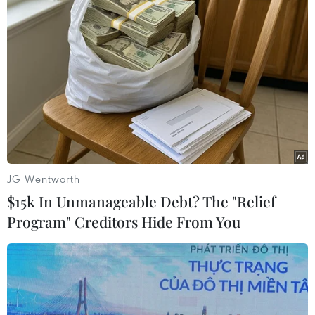
triển của Việt Nam, quyết tâm cải thiện môi
trường đầu tư kinh doanh của chính phủ; khẳng
định sẵn sàng hợp tác triển khai các dự án đầu
tư cùng có lợi tại Việt Nam./.
(TTXVN/Vietnam+)
JG Wentworth
$15k In Unmanageable Debt? The "Relief
Program" Creditors Hide From You