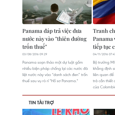
Panama đáp trả việc đưa
Tranh ch
nước này vào "thiên đường
Panama 
trốn thuế"
tiếp tục 
03/08/2016 09:29
04/11/2016 07:4
Panama soạn thảo một dự luật gồm
Bộ trưởng M
nhiều biện pháp chống lại các nước đã
khẳng định s
liệt nước này vào “danh sách đen” trốn
liên quan để
thuế sau vụ rò rỉ "Hồ sơ Panama."
trả cần thiết
của Colombi