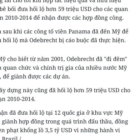
 lai cho tới khi hợp tác hiệu quả và hữu hiệu
 bê bối đưa hối lộ hơn 59 triệu USD cho các quan
n 2010-2014 để nhận được các hợp đồng công.
a sau khi các công tố viên Panama đã đến Mỹ để
ụ hối lộ mà Odebrecht bị cáo buộc đã thực hiện.
Mỹ cho biết từ năm 2001, Odebrecht đã "đi đêm"
m quan chức và chính trị gia của nhiều nước Mỹ
, để giành được các dự án.
ây dựng này cũng đã hối lộ hơn 59 triệu USD cho
ạn 2010-2014.
ận đã đưa hối lộ tại 12 quốc gia ở khu vực Mỹ
 giành hợp đồng trong quá trình đấu thầu, đồng
ền phạt khổng lồ 3,5 tỷ USD vì những hành vi
Brazil./.