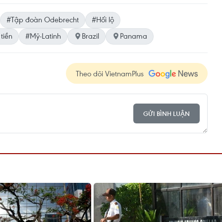
#Tập đoàn Odebrecht
#Hối lộ
tiền
#Mỹ-Latinh
Brazil
Panama
Theo dõi VietnamPlus
GỬI BÌNH LUẬN