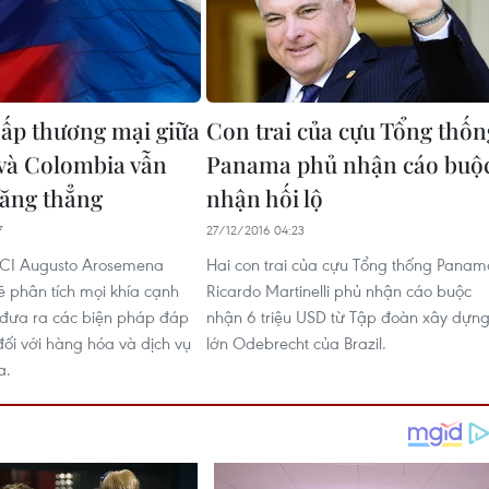
ấp thương mại giữa
Con trai của cựu Tổng thốn
và Colombia vẫn
Panama phủ nhận cáo buộ
căng thẳng
nhận hối lộ
7
27/12/2016 04:23
ICI Augusto Arosemena
Hai con trai của cựu Tổng thống Panam
ẽ phân tích mọi khía cạnh
Ricardo Martinelli phủ nhận cáo buộc
 đưa ra các biện pháp đáp
nhận 6 triệu USD từ Tập đoàn xây dựn
 đối với hàng hóa và dịch vụ
lớn Odebrecht của Brazil.
a.