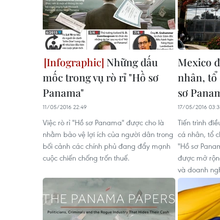
Những dấu
Mexico đ
mốc trong vụ rò rỉ "Hồ sơ
nhân, tổ
Panama"
sơ Pana
11/05/2016 22:49
17/05/2016 03:3
Việc rò rỉ "Hồ sơ Panama" được cho là
Tiến trình điề
nhằm bảo vệ lợi ích của người dân trong
cá nhân, tổ 
bối cảnh các chính phủ đang đẩy mạnh
"Hồ sơ Panam
cuộc chiến chống trốn thuế.
được mở rộng
và doanh ngh