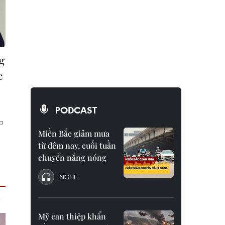
g
c
PODCAST
a
Miền Bắc giảm mưa
từ đêm nay, cuối tuần
g
chuyển nắng nóng
NGHE
Mỹ can thiệp khẩn