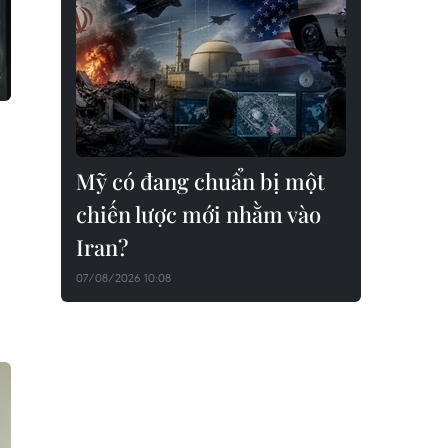
Mỹ có đang chuẩn bị một
chiến lược mới nhằm vào
Iran?
07/08/2026 10:08