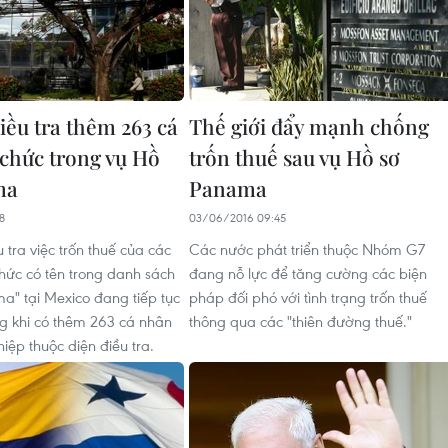
iều tra thêm 263 cá
Thế giới đẩy mạnh chống
 chức trong vụ Hồ
trốn thuế sau vụ Hồ sơ
ma
Panama
8
03/06/2016 09:45
u tra việc trốn thuế của các
Các nước phát triển thuộc Nhóm G7
chức có tên trong danh sách
đang nỗ lực để tăng cường các biện
a" tại Mexico đang tiếp tục
pháp đối phó với tình trạng trốn thuế
 khi có thêm 263 cá nhân
thông qua các "thiên đường thuế."
iệp thuộc diện điều tra.