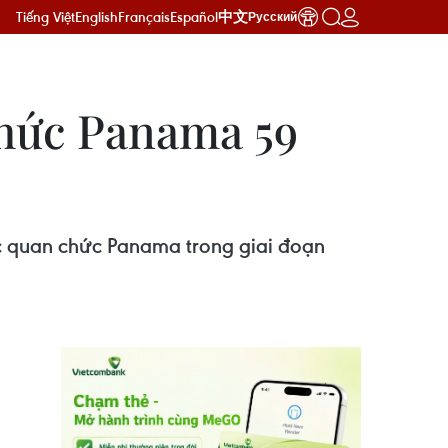
Tiếng Việt
English
Français
Español
中文
Русский
chức Panama 59
ác quan chức Panama trong giai đoạn