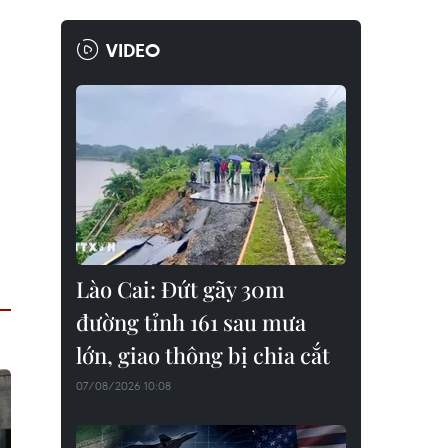
VIDEO
Lào Cai: Đứt gãy 30m
đường tỉnh 161 sau mưa
lớn, giao thông bị chia cắt
07/08/2026 10:08