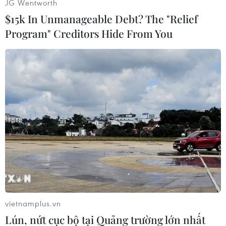
JG Wentworth
(TTXVN/Vietnam+)
$15k In Unmanageable Debt? The "Relief
Program" Creditors Hide From You
#Thái Bình
#Liên cầu lợn
#ăn lòng lợn
#xuất huyết hoại tử
Hưng Yên
Thái Bình
vietnamplus.vn
Lún, nứt cục bộ tại Quảng trường lớn nhất