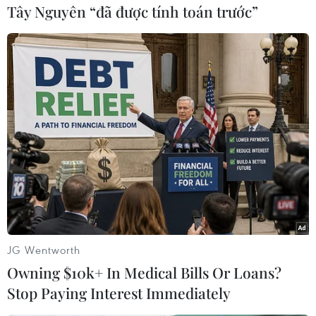
Tây Nguyên “đã được tính toán trước”
Cuộc tìm kiếm và vá lại
Hà Nội cảnh báo về việc sử
những 'trái tim lỗi '
dụng tế bào gốc trong
khám chữa bệnh, làm đẹp
07/08/2026 04:03
JG Wentworth
07/08/2026 03:03
Owning $10k+ In Medical Bills Or Loans?
Stop Paying Interest Immediately