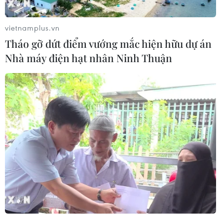
vietnamplus.vn
Tháo gỡ dứt điểm vướng mắc hiện hữu dự án
Nhà máy điện hạt nhân Ninh Thuận
Tạo đột phá từ y tế cơ sở
Báo động cận thị học
đến phát triển nguồn nhân
đường khi nhiều trẻ giảm
lực
thị lực từ rất sớm
02/08/2026 03:25
01/08/2026 09:31
Thành phố Hồ Chí Minh
Gia Lai xác thực 99,8% dữ