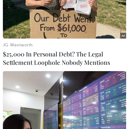
Hệ thống y tế đa cực, đưa y
Bộ Y tế đề xuất 8 nhóm
tế đến gần dân
chính sách trong sửa đổi
Luật hiến, ghép mô, tạng
04/08/2026 04:55
03/08/2026 14:44
JG Wentworth
$25,000 In Personal Debt? The Legal
Settlement Loophole Nobody Mentions
Quảng Ninh chấm dứt cơ
Bệnh viện hạng đặc biệt cơ
sở giết mổ động vật không
sở Ninh Bình khẳng định
đủ điều kiện trước 31/10
"cánh tay nối dài" hiệu quả
03/08/2026 11:31
03/08/2026 07:15