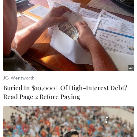
Công nghệ Robot Da Vinci
Cứu nạn thành công 30
nâng cao năng lực phẫu
ngư dân của tàu cá bị cháy
thuật chuyên sâu tại Bệnh
trên vùng biển Khánh Hòa
viện K
05/08/2026 03:58
JG Wentworth
06/08/2026 02:13
Buried In $10,000+ Of High-Interest Debt?
Read Page 2 Before Paying
Không được thu thêm tiền
Bác sỹ vượt biển giữa đêm