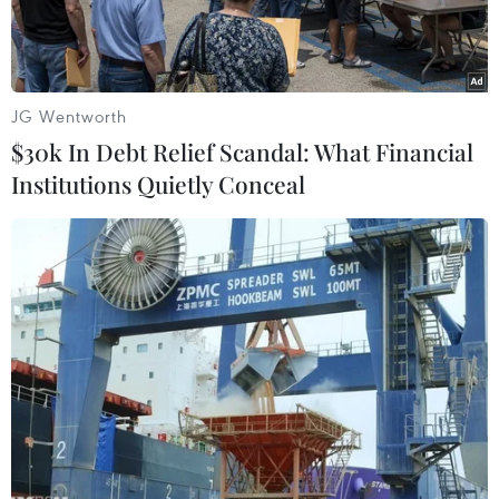
ông nguy kịch vì ăn lòng lợn
chưa chín
JG Wentworth
15/04/2025 09:21
$30k In Debt Relief Scandal: What Financial
Institutions Quietly Conceal
Theo dõi VietnamPlus
Một người đàn ông 49 tuổi ở Thái Bình vừa được
chuyển cấp cứu lên Bệnh viện Bệnh Nhiệt đới Trung
ương trong tình trạng sốc nhiễm khuẩn, ban hoại
tử toàn thân sau khi ăn lòng lợn.
Bệnh viện Bệnh Nhiệt đới Trung ương vừa tiếp
nhận một bệnh nhân nam 49 tuổi trong tình