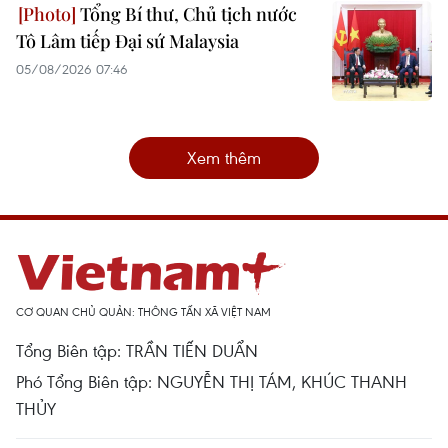
Tổng Bí thư, Chủ tịch nước
Tô Lâm tiếp Đại sứ Malaysia
05/08/2026 07:46
Xem thêm
CƠ QUAN CHỦ QUẢN: THÔNG TẤN XÃ VIỆT NAM
Tổng Biên tập: TRẦN TIẾN DUẨN
Phó Tổng Biên tập: NGUYỄN THỊ TÁM, KHÚC THANH
THỦY