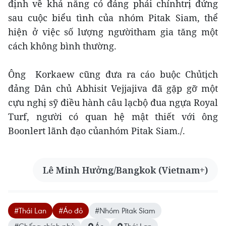
định về khả năng có đảng phái chínhtrị đứng
sau cuộc biểu tình của nhóm Pitak Siam, thể
hiện ở việc số lượng ngườitham gia tăng một
cách không bình thường.
Ông Korkaew cũng đưa ra cáo buộc Chủtịch
đảng Dân chủ Abhisit Vejjajiva đã gặp gỡ một
cựu nghị sỹ điều hành câu lạcbộ đua ngựa Royal
Turf, người có quan hệ mật thiết với ông
Boonlert lãnh đạo củanhóm Pitak Siam./.
Lê Minh Hưởng/Bangkok (Vietnam+)
#Thái Lan
#Áo đỏ
#Nhóm Pitak Siam