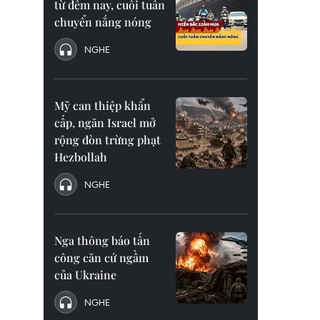
từ đêm nay, cuối tuần
chuyển nắng nóng
NGHE
Mỹ can thiệp khẩn
cấp, ngăn Israel mở
rộng đòn trừng phạt
Hezbollah
NGHE
Nga thông báo tấn
công căn cứ ngầm
của Ukraine
NGHE