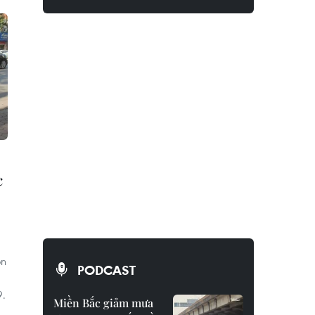
c
ôn
PODCAST
9.
Miền Bắc giảm mưa