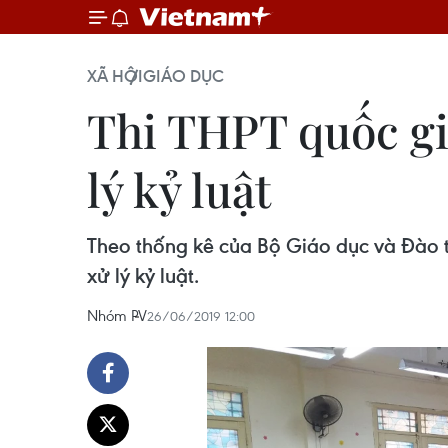
XÃ HỘI
GIÁO DỤC
Thi THPT quốc gia
lý kỷ luật
Theo thống kê của Bộ Giáo dục và Đào tạ
xử lý kỷ luật.
Nhóm PV
26/06/2019 12:00