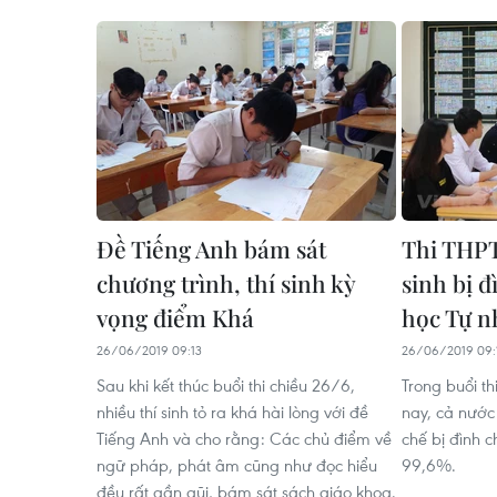
Đề Tiếng Anh bám sát
Thi THPT 
chương trình, thí sinh kỳ
sinh bị đ
vọng điểm Khá
học Tự n
26/06/2019 09:13
26/06/2019 09:
Sau khi kết thúc buổi thi chiều 26/6,
Trong buổi t
nhiều thí sinh tỏ ra khá hài lòng với đề
nay, cả nước 
Tiếng Anh và cho rằng: Các chủ điểm về
chế bị đình ch
ngữ pháp, phát âm cũng như đọc hiểu
99,6%.
đều rất gần gũi, bám sát sách giáo khoa.