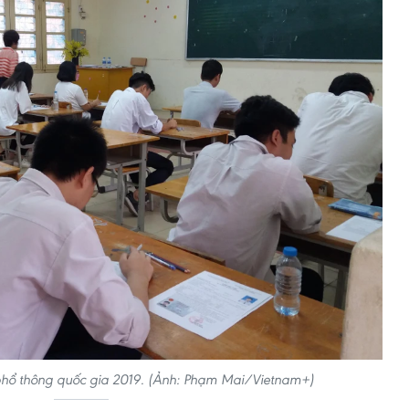
c phổ thông quốc gia 2019. (Ảnh: Phạm Mai/Vietnam+)