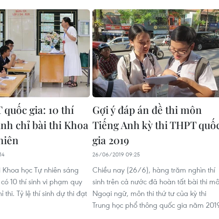
quốc gia: 10 thí
Gợi ý đáp án đề thi môn
ình chỉ bài thi Khoa
Tiếng Anh kỳ thi THPT quố
hiên
gia 2019
14
26/06/2019 09:25
hi Khoa học Tự nhiên sáng
Chiều nay (26/6), hàng trăm nghìn thí
có 10 thí sinh vi phạm quy
sinh trên cả nước đã hoàn tất bài thi m
ỉ thi. Tỷ lệ thí sinh dự thi đạt
Ngoại ngữ, môn thi thứ tư của kỳ thi
Trung học phổ thông quốc gia năm 201