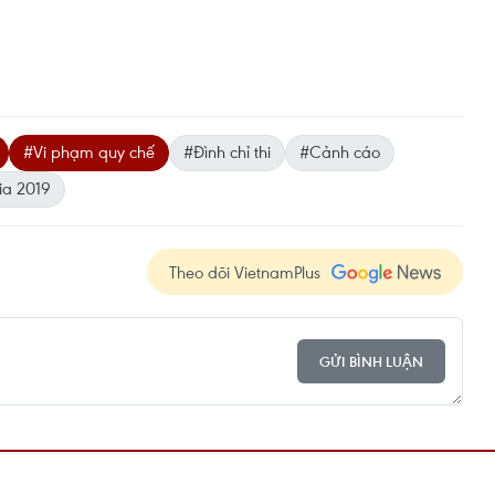
#Vi phạm quy chế
#Đình chỉ thi
#Cảnh cáo
ia 2019
Theo dõi VietnamPlus
GỬI BÌNH LUẬN