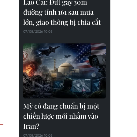
Lào Cai: Đứt gãy 30m
đường tỉnh 161 sau mưa
lớn, giao thông bị chia cắt
07/08/2026 10:08
Mỹ có đang chuẩn bị một
chiến lược mới nhằm vào
Iran?
07/08/2026 10:08