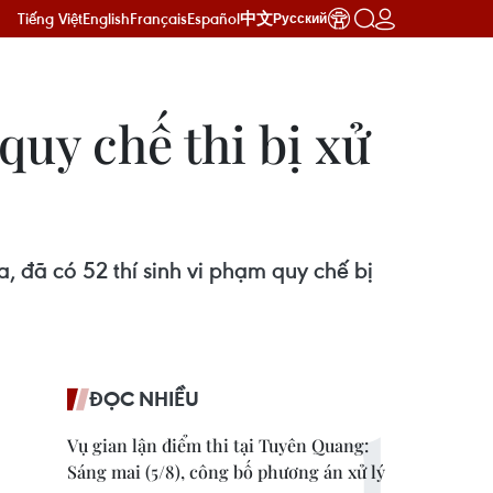
Tiếng Việt
English
Français
Español
中文
Русский
quy chế thi bị xử
 đã có 52 thí sinh vi phạm quy chế bị
ĐỌC NHIỀU
Vụ gian lận điểm thi tại Tuyên Quang:
Sáng mai (5/8), công bố phương án xử lý