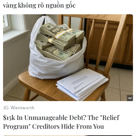
vàng không rõ nguồn gốc
Duy trì kỳ thi tốt nghiệp THPT, tiếp tục chuẩn
hóa, nâng cao độ tin cậy
TIN LIÊN QUAN
JG Wentworth
$15k In Unmanageable Debt? The "Relief
Program" Creditors Hide From You