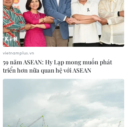
CƠ QUAN CHỦ QUẢN: THÔNG TẤN XÃ VIỆT NAM
Tổng Biên tập: TRẦN TIẾN DUẨN
Phó Tổng Biên tập: NGUYỄN THỊ TÁM, KHÚC THANH
THỦY
Sở hữu trí tuệ
Quy định sử dụng
vietnamplus.vn
RSS
Hỗ trợ
59 năm ASEAN: Hy Lạp mong muốn phát
Ngôn ngữ
TTXVN
triển hơn nữa quan hệ với ASEAN
Dịch vụ tin
Quảng cáo
Liên hệ
Giấy phép số: 1374/GP-BTTTT do Bộ Thông tin và Truyền thông
cấp ngày 11/9/2008.