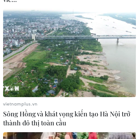
vietnamplus.vn
Sông Hồng và khát vọng kiến tạo Hà Nội trở
TIN CÙNG CHUYÊN MỤC
thành đô thị toàn cầu
Olympic Trí tuệ nhân
tạo quốc tế 2026: 7/8 học sinh Việt