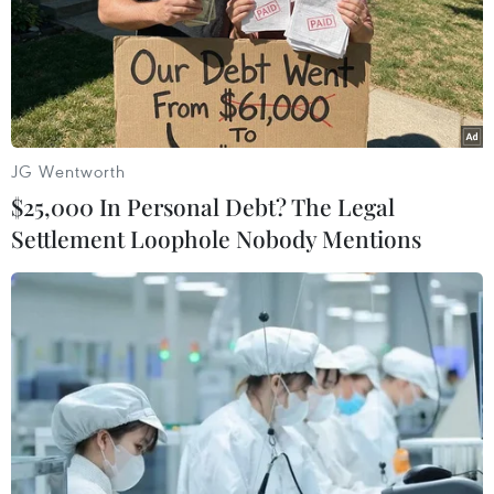
chức thi 3 buổi thi: 1 buổi thi môn Ngữ văn, 1 buổi thi
môn Toán và 1 buổi thi bài thi tự chọn
JG Wentworth
$25,000 In Personal Debt? The Legal
Settlement Loophole Nobody Mentions