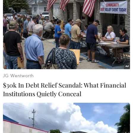
Kỳ thi tốt nghiệp trung học phổ thông
2025 đảm bảo gọn nhẹ, đánh giá khách
JG Wentworth
quan
$30k In Debt Relief Scandal: What Financial
07/09/2024 11:03
Institutions Quietly Conceal
Lãnh đạo Bộ Giáo dục và Đào tạo khẳng định kỳ thi tốt
nghiệp trung học phổ thông 2025 đảm bảo gọn nhẹ,
giảm áp lực, giảm tốn kém, đảm bảo chất lượng, đảm
bảo đánh giá khách quan chất lượng dạy và học