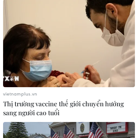
Nhiều thay đổi trong Kỳ thi tốt nghiệp
Trung học phổ thông từ năm 2025
31/10/2024 08:19
Bộ Giáo dục và Đào tạo dự kiến thay đổi cách tính điểm
xét tốt nghiệp; trong đó sử dụng kết quả điểm thi và kết
quả đánh giá quá trình 3 năm học của học sinh theo tỷ
lệ 50-50.
vietnamplus.vn
Thị trường vaccine thế giới chuyển hướng
sang người cao tuổi