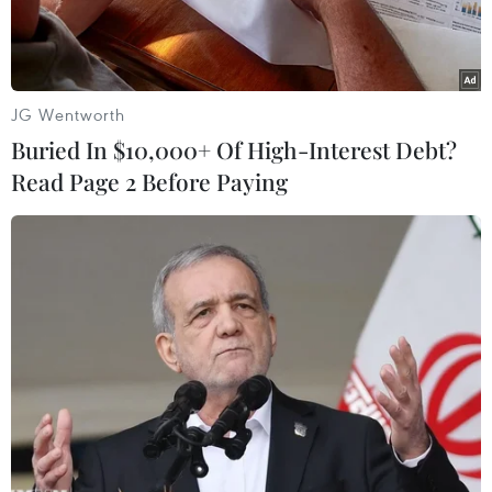
JG Wentworth
Buried In $10,000+ Of High-Interest Debt?
Read Page 2 Before Paying
Kết quả kỳ thi tốt nghiệp Trung học Phổ thông
giai đoạn 2020-2024 cho thấy điểm trung bình
các môn Khoa học xã hội tăng nhẹ hàng năm.
Ngược lại, các môn Khoa học tự nhiên có điểm
ổn định và thấp hơn./.
(TTXVN/Vietnam+)