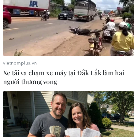
vietnamplus.vn
Xe tải va chạm xe máy tại Đắk Lắk làm hai
người thương vong
Công bố dự thảo Quy chế thi tốt nghiệp
Trung học Phổ thông từ năm 2025
31/08/2024 12:09
Theo dự thảo, Kỳ thi tốt nghiệp Trung học Phổ thông sẽ tổ