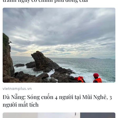
Đề xuất trợ cấp một lần cho giáo viên
mầm non đã nghỉ công tác chưa
hưởng chế độ
05/08/2026 14:59
Chính sách khuyến khích doanh
nghiệp tham gia hoạt động giáo dục
nghề nghiệp
05/08/2026 14:58
Thực hiện các nhiệm vụ trọng tâm
vietnamplus.vn
trong năm học 2026-2027
Đà Nẵng: Sóng cuốn 4 người tại Mũi Nghê, 3
05/08/2026 13:13
người mất tích