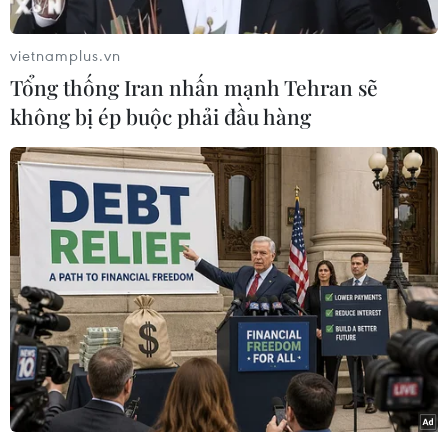
vietnamplus.vn
Tổng thống Iran nhấn mạnh Tehran sẽ
không bị ép buộc phải đầu hàng
#Trung học Phổ thông
#thi tốt nghiệp
#môn Khoa học xã hội
#môn Khoa học tự nhiên
#Kết quả kỳ thi tốt nghiệp Trung học Phổ thông