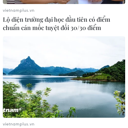
chưa biết lúc nào dịch bệnh mới chấm dứt.
vietnamplus.vn
Lộ diện trường đại học đầu tiên có điểm
chuẩn cán mốc tuyệt đối 30/30 điểm
Các nhà đầu tư trong nước nhập cuộc đua
M&A bất động sản
vietnamplus.vn