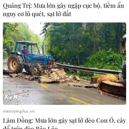
Quảng Trị: Mưa lớn gây ngập cục bộ, tiềm ẩn
trường bất động sản lành mạnh, bền
nguy cơ lũ quét, sạt lở đất
vững
05/08/2026 09:21
Bộ Nông nghiệp và Môi trường đề
xuất lùi hạn hoàn thiện cơ sở dữ liệu
đất đai
05/08/2026 08:43
Bộ Dân tộc và Tôn giáo còn nhiều
diện tích trụ sở vượt định mức
04/08/2026 13:47
vietnamplus.vn
Lâm Đồng: Mưa lớn gây sạt lở đèo Con Ó, cây
Kết luận thanh tra chuyên đề cơ sở
đổ trên đèo Bảo Lộc