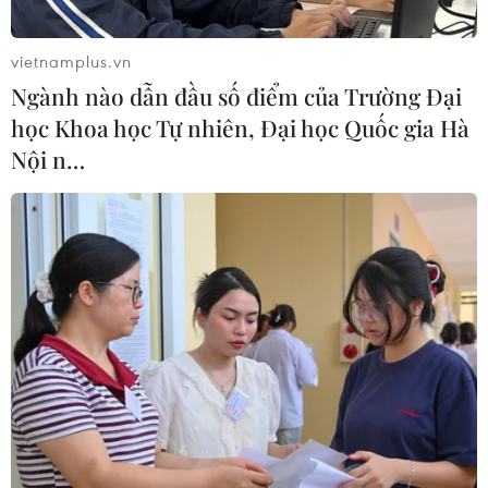
vietnamplus.vn
Ngành nào dẫn đầu số điểm của Trường Đại
học Khoa học Tự nhiên, Đại học Quốc gia Hà
Nội n…
Môi giới bất động sản “xoay sở” trong
mùa dịch COVID-19
01/09/2021 04:08
Dịch COVID-19 diễn biến phức tạp, đặc biệt nhiều tỉnh,
thành đang thực hiện giãn cách nên nhưng người làm
môi giới bất sản đang phải “xoay sở” mưu sinh khi