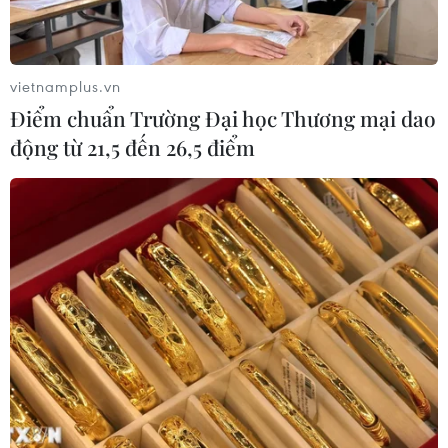
Kết luận thanh tra về cơ sở nhà, đất
dôi dư sau sắp xếp tại thành phố Hải
Phòng
vietnamplus.vn
08/08/2026 12:53
Điểm chuẩn Trường Đại học Thương mại dao
động từ 21,5 đến 26,5 điểm
Hà Nội kiên quyết xử lý vi phạm tại
hồ Đồng Đò
08/08/2026 03:29
Masterise Homes đồng hành cùng
khách hàng trên toàn quốc với giải
pháp tài chính ưu việt
07/08/2026 08:39