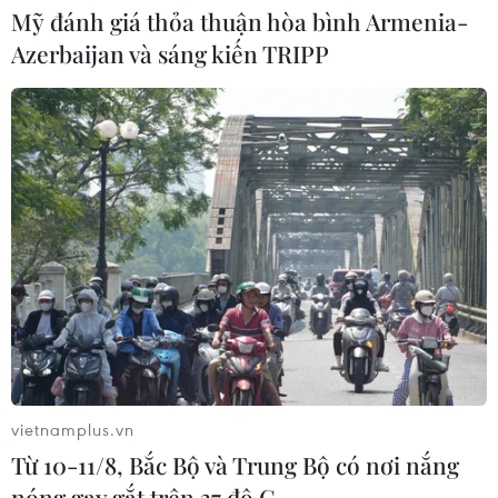
Mỹ đánh giá thỏa thuận hòa bình Armenia-
CƠ QUAN CHỦ QUẢN: THÔNG TẤN XÃ VIỆT NAM
Azerbaijan và sáng kiến TRIPP
Tổng Biên tập: TRẦN TIẾN DUẨN
Phó Tổng Biên tập: NGUYỄN THỊ TÁM, KHÚC THANH
THỦY
Sở hữu trí tuệ
Quy định sử dụng
RSS
Hỗ trợ
Ngôn ngữ
TTXVN
Dịch vụ tin
Quảng cáo
Liên hệ
vietnamplus.vn
Từ 10-11/8, Bắc Bộ và Trung Bộ có nơi nắng
Giấy phép số: 1374/GP-BTTTT do Bộ Thông tin và Truyền thông
nóng gay gắt trên 37 độ C