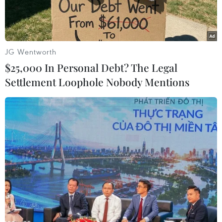
tới các sản phẩm bất động sản đều giảm mạnh,
song giá chung cư tại Hà Nội và Thành phố Hồ Chí
Minh vẫn tăng.
JG Wentworth
$25,000 In Personal Debt? The Legal
Settlement Loophole Nobody Mentions
Ảnh chỉ có tính chất minh họa. (Nguồn ảnh: Hùng
Võ/Vietnam+)
Do tình hình dịch COVID-19 còn diễn biến phức