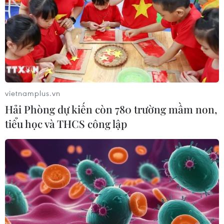
31/07/2026 01:45
Sẽ có các cơ chế, chính sách ưu đãi
doanh nghiệp đầu tư nhà ở công
nhân
30/07/2026 01:43
vietnamplus.vn
Hải Phòng dự kiến còn 780 trường mầm non,
Hoàn thiện cơ chế điều tiết, thúc đẩy
tiểu học và THCS công lập
thị trường bất động sản phát triển
lành mạnh
29/07/2026 10:26
Nhà nước điều tiết, kiểm soát và
quyết định giá đất
29/07/2026 06:11