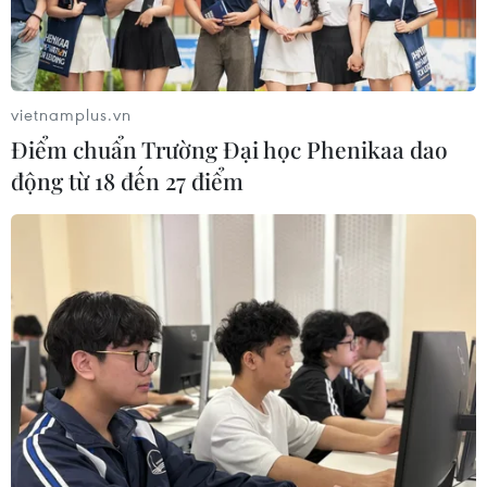
vietnamplus.vn
Điểm chuẩn Trường Đại học Phenikaa dao
động từ 18 đến 27 điểm
Doanh nghiệp bất động sản gặp khó: Cần
'ôxy tín dụng' để phục hồi
31/08/2021 02:14
Theo Hiệp hội Bất động sản thành phố Hồ Chí Minh, sau
hơn một năm rưỡi phòng, chống đại dịch COVID-19, các
doanh nghiệp bất động sản đang rất cần "ôxy tín
dụng" để vượt qua khó khăn.