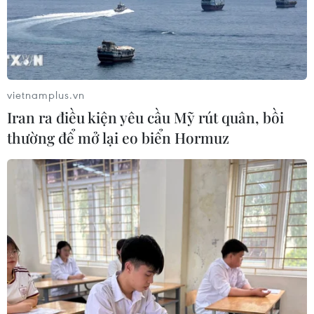
vietnamplus.vn
Iran ra điều kiện yêu cầu Mỹ rút quân, bồi
thường để mở lại eo biển Hormuz
TIN CÙNG CHUYÊN MỤC