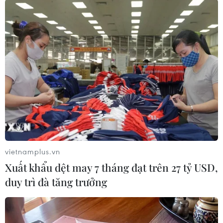
#Giá chung cư
#Dịch COVID-19
#Thị trường bất động sản
#Nguồn cung
#Nhà mặt phố
Bắc Giang
Bắc Ninh
Bình Dương
TP. Đà Nẵng
Đồng Nai
TP. Hà Nội
Hải Dương
TP. Hải Phòng
Khánh Hòa
Tp. Hồ Chí Minh
vietnamplus.vn
Xuất khẩu dệt may 7 tháng đạt trên 27 tỷ USD,
duy trì đà tăng trưởng
Theo dõi VietnamPlus