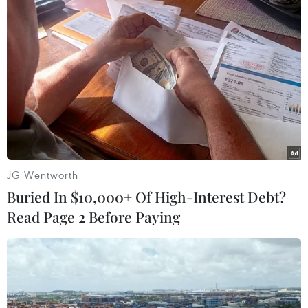
TIN LIÊN QUAN
JG Wentworth
Buried In $10,000+ Of High-Interest Debt?
Read Page 2 Before Paying
Cảnh báo xuất hiện hợp đồng ''lạ'' khi mua