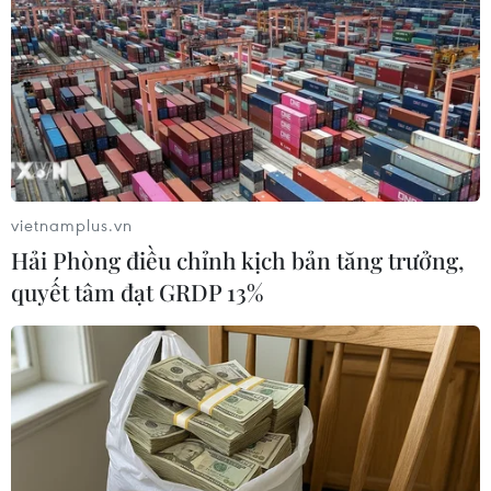
bán căn hộ chung cư
25/08/2021 03:28
Thực tế có nhiều trường hợp người dân mua phải dạng
căn hộ nghỉ dưỡng, du lịch (condotel) nhưng tưởng
nhầm là mua căn hộ chung cư thông thường, đến khi về
ở mới phát hiện nhiều bất cập và thiệt thòi.
vietnamplus.vn
Hải Phòng điều chỉnh kịch bản tăng trưởng,
quyết tâm đạt GRDP 13%