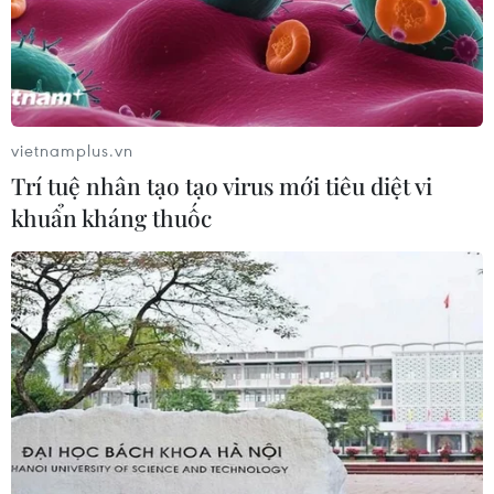
Đà Nẵng bổ sung thêm quỹ đất phát
triển nhà ở xã hội
28/07/2026 07:02
vietnamplus.vn
Trí tuệ nhân tạo tạo virus mới tiêu diệt vi
khuẩn kháng thuốc
Đà Nẵng lên phương án tái định cư
cho hộ dân di dời khỏi chung cư
xuống cấp
24/07/2026 07:14
Hòa Phát tổ chức lễ cất nóc hơn 800
căn hộ nhà ở xã hội Khu công nghiệp
Yên Mỹ II
24/07/2026 04:33