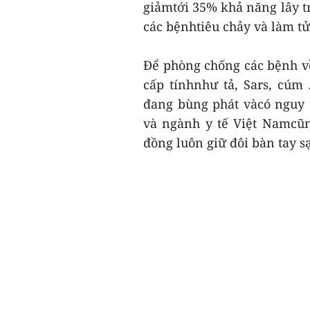
giảmtới 35% khả năng lây t
các bệnhtiêu chảy và làm tử
Để phòng chống các bệnh v
cấp tínhnhư tả, Sars, cú
đang bùng phát vàcó nguy 
và ngành y tế Việt Namcũn
đồng luôn giữ đôi bàn tay sạ