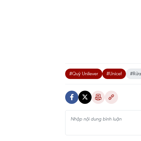
#Quỹ Unilever
#Unicef
#Rửa