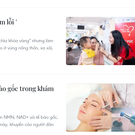
m lỗi '
"chìa khóa vàng" nhưng làm
o ở vùng nông thôn, xa xôi,
bào gốc trong khám
yền NMN, NAD+ và tế bào gốc,
 này; khuyến cáo người dân