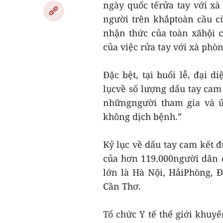
ngày quốc tếrửa tay với xà
người trên khắptoàn cầu c
nhận thức của toàn xãhội 
của việc rửa tay với xà phò
Đặc bệt, tại buổi lễ, đại d
lụcvề số lượng dấu tay cam
nhữngngười tham gia và ủ
không dịch bệnh.”
Kỷ lục về dấu tay cam kết đ
của hơn 119.000người dân 
lớn là Hà Nội, HảiPhòng, 
Cần Thơ.
Tổ chức Y tế thế giới khuyế