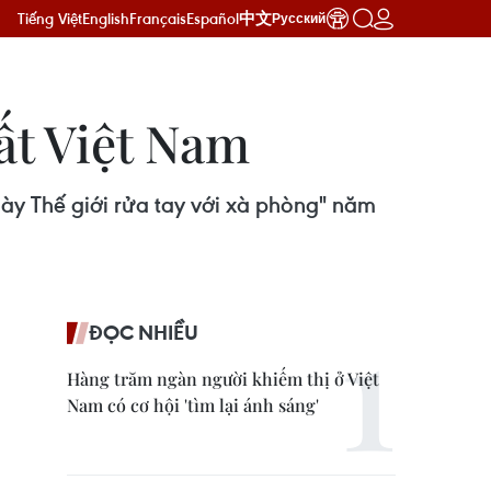
Tiếng Việt
English
Français
Español
中文
Русский
hất Việt Nam
ày Thế giới rửa tay với xà phòng" năm
ĐỌC NHIỀU
Hàng trăm ngàn người khiếm thị ở Việt
Nam có cơ hội 'tìm lại ánh sáng'