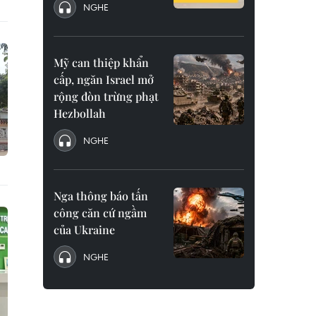
NGHE
Mỹ can thiệp khẩn
cấp, ngăn Israel mở
rộng đòn trừng phạt
Hezbollah
NGHE
Nga thông báo tấn
công căn cứ ngầm
của Ukraine
NGHE