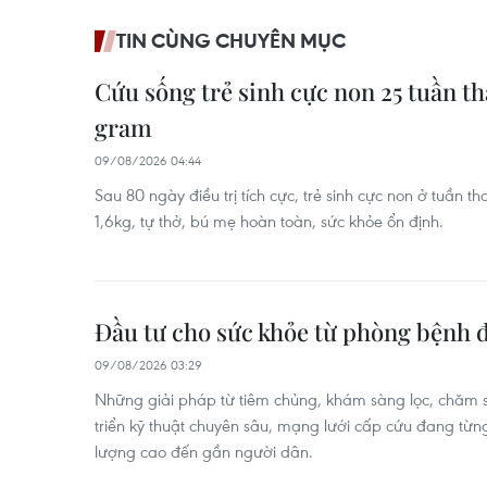
TIN CÙNG CHUYÊN MỤC
Cứu sống trẻ sinh cực non 25 tuần th
gram
09/08/2026 04:44
Sau 80 ngày điều trị tích cực, trẻ sinh cực non ở tuần th
1,6kg, tự thở, bú mẹ hoàn toàn, sức khỏe ổn định.
Đầu tư cho sức khỏe từ phòng bệnh đ
09/08/2026 03:29
Những giải pháp từ tiêm chủng, khám sàng lọc, chăm 
triển kỹ thuật chuyên sâu, mạng lưới cấp cứu đang từn
lượng cao đến gần người dân.