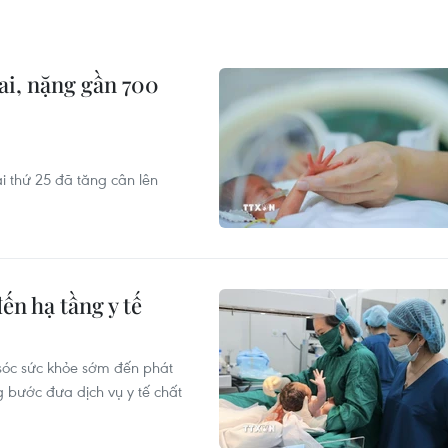
ai, nặng gần 700
ai thứ 25 đã tăng cân lên
ến hạ tầng y tế
sóc sức khỏe sớm đến phát
g bước đưa dịch vụ y tế chất