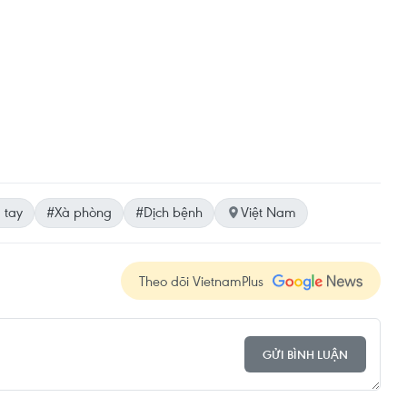
 tay
#Xà phòng
#Dịch bệnh
Việt Nam
Theo dõi VietnamPlus
GỬI BÌNH LUẬN