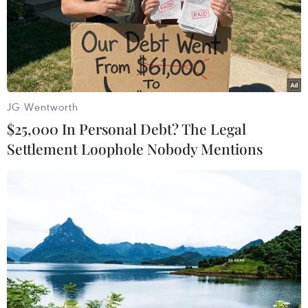
#Thời trang biển
#Đường phố
#Họa tiết
Mỹ
Theo dõi VietnamPlus
JG Wentworth
$25,000 In Personal Debt? The Legal
Settlement Loophole Nobody Mentions
TIN LIÊN QUAN