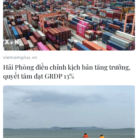
vietnamplus.vn
Hải Phòng điều chỉnh kịch bản tăng trưởng,
TIN CÙNG CHUYÊN MỤC
quyết tâm đạt GRDP 13%
Model Kid Vietnam 2026 "tiếp lửa"
cho thí sinh nhí khu vực phía Nam
27/07/2026 07:48
VPBank và Coolmate nâng trải
nghiệm tại VPBank Hanoi