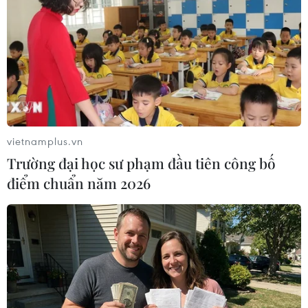
(Vietnam+)
vietnamplus.vn
Trường đại học sư phạm đầu tiên công bố
điểm chuẩn năm 2026
#Mary-Kate
#Ashley Olsen
#Elizabeth & James