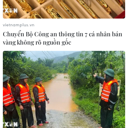
sàn runway Việt
15/07/2026 03:10
vietnamplus.vn
Dấu ấn haute couture từ
Chuyển Bộ Công an thông tin 7 cá nhân bán
Singapore trên sàn diễn thời trang
vàng không rõ nguồn gốc
Việt Nam
14/07/2026 08:25
Nhà tạo mẫu Hàn Quốc “tái
sinh” di sản truyền thống trên sàn
runway Việt Nam
07/07/2026 04:21
Tuần lễ Áo dài Huế 2026: Nhà thiết kế
Cao Thu Vân ghi dấu với “Họa khúc