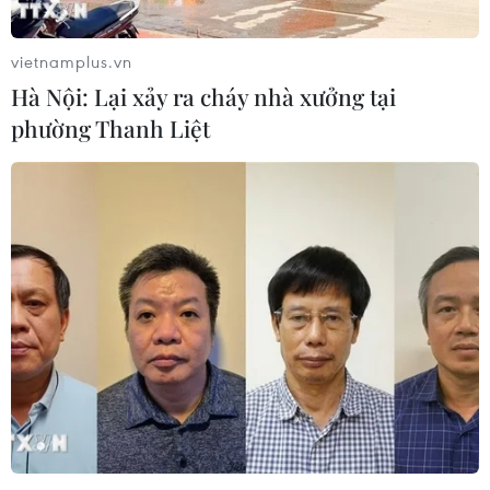
vietnamplus.vn
Hà Nội: Lại xảy ra cháy nhà xưởng tại
phường Thanh Liệt
Các bộ sưu tập Xuân-Hè 2015 tại tuần lễ
thời trang New York
08/09/2014 07:22
Áo khoác safari, váy shirtdress cách điệu từ sơmi và áo
khoác mùa hè màu kaki và trắng... là những mẫu trang
phục được giới thiệu trong bộ sưu tập của Jason Wu.