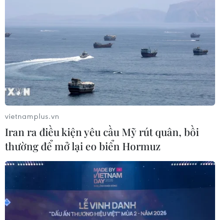
The Face Vietnam 2026 khởi động
“đường đua” mới với những cá tính
ấn tượng
08/06/2026 05:39
Các nhà tạo mẫu trẻ Việt Nam theo
đuổi dòng chảy bền vững cùng di
vietnamplus.vn
sản
Iran ra điều kiện yêu cầu Mỹ rút quân, bồi
08/06/2026 05:32
thường để mở lại eo biển Hormuz
Áo dài tỏa sáng tại đêm hội đậm sắc
màu văn hóa Việt tại châu Âu
07/06/2026 04:26