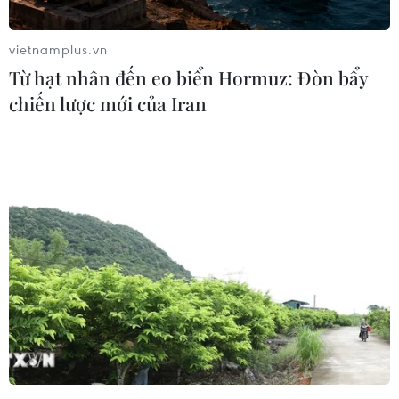
một cầu thủ bóng đá chuyên nghiệp sẽ sử dụng
thời gian của mình như thế nào?
vietnamplus.vn
Để đáp lại những băn khoăn đó, ngôi sao của
Từ hạt nhân đến eo biển Hormuz: Đòn bẩy
Bayern Munich Thomas Mueller đã dành thời
chiến lược mới của Iran
gian trả lời những câu hỏi của người hâm mộ
trong một buổi hỏi đáp trên tài khoản Instagram
cá nhân.
Trang FCBayern.com đã trích những câu trả lời
hay nhất của chân sút xứ Bavaria này.
- Anh đang đối phó ra sao với tình hình hiện nay?
Thomas Mueller:
Đương nhiên tình hình có vẻ
nguy hiểm. Nhưng chúng ta không bao giờ được
đánh mất cái nhìn tích cực. Chúng ta phải làm
những gì tốt nhất trong điều kiện hiện tại.