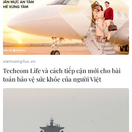
Người cựu binh hơn 40 năm đi tìm
đồng đội bằng ký ức và trái tim
23/07/2026 02:37
Hưng Yên: Người thương binh hơn
40 năm gieo màu xanh nơi đầu sóng
vietnamplus.vn
22/07/2026 22:30
Techcom Life và cách tiếp cận mới cho bài
toán bảo vệ sức khỏe của người Việt
Bộ đội Cụ Hồ - "điểm tựa" của người
dân ở vùng lũ Mường Than
22/07/2026 07:40
Tỷ phú Bill Gates nhấn mạnh tầm