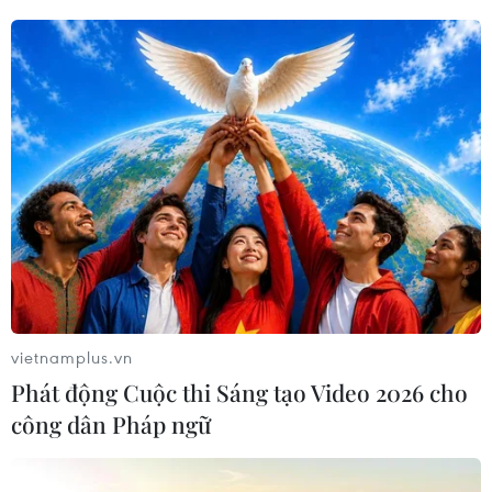
- Hiện anh đang phải ở trong nhà và đang làm gì
vậy?
Thomas Mueller:
Chúng tôi phải luôn đảm bảo
rằng mình đã hoàn thành những công việc nhà
bị trì hoãn, chẳng hạn như cọ sạch chuồng thỏ,
trả lời thư hay ký tặng. Trong chuồng ngựa cũng
còn rất nhiều việc phải làm. Trong ngày mai
hoặc ngày kia sẽ có một chú ngựa con ra đời, do
vậy chúng tôi phải chuẩn bị trước. Nếu không,
tôi sẽ chơi trò chơi hay nấu ăn với vợ. Bình
thường, ở Säbener Straße tôi được chăm sóc rất
vietnamplus.vn
tốt. Giờ đây, chúng tôi phải tự chăm sóc bản
Phát động Cuộc thi Sáng tạo Video 2026 cho
thân - vợ tôi nấu mì Ý với giăm bông rất ngon.
công dân Pháp ngữ
- Anh có nhớ bóng đá lắm không?