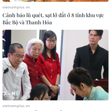
vietnamplus.vn
Cảnh báo lũ quét, sạt lở đất ở 8 tỉnh khu vực
Bắc Bộ và Thanh Hóa
Quỹ do cầu thủ Bayern khởi xướng đã
quyên góp được 2,5 triệu euro
22/03/2020 07:09
Quỹ "We Kick Corona" do hai cầu thủ Bayern và cũng là
vietnamplus.vn
tuyển thủ quốc gia Đức là Leon Goretzka và Joshua