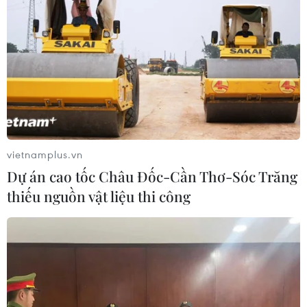
Chúng tôi chủ yếu luyện tập với tạ, hoặc với
máy đạp xe và máy chạy bộ. Bằng cách đó,
chúng tôi đã tập luyện kha khá và vẫn còn rất
sung sức. Cơ bụng của tôi hiếm khi rắn chắc
như vậy (cười). Chúng tôi cũng nói chuyện với
nhau rất nhiều để duy trì cảm giác của một tập
thể.
vietnamplus.vn
- Trận đấu hay nhất của anh tính đến nay là trận
Dự án cao tốc Châu Đốc-Cần Thơ-Sóc Trăng
nào?
thiếu nguồn vật liệu thi công
Thomas Mueller:
Bạn hãy đưa ra đánh giá của
riêng mình. Tôi chắc chắn đã có nhiều trận đấu
hay. Khoảnh khắc căng thẳng nhất là bàn thắng
trong trận chung kết năm 2012 vào lưới Chelsea
- cảm giác ghi được bàn thắng mà cả thành phố