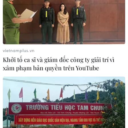
đang trông đợi trong trận đấu đó, trên sân vận
động đó, thật tuyệt vời.
Thật không may, như chúng ta đều đã biết,
chúng tôi đã thua trên chấm phạt. Nhưng tôi sẽ
không bao giờ quên khoảnh khắc đó.
vietnamplus.vn
Khởi tố ca sĩ và giám đốc công ty giải trí vì
xâm phạm bản quyền trên YouTube
Khoảnh khắc Mueller ghi bàn vào lưới Chelsea. (Nguồn: Getty
Images)