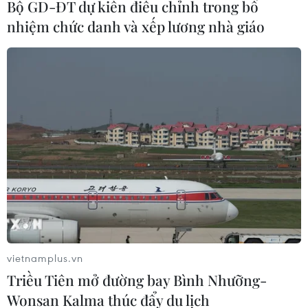
Bộ GD-ĐT dự kiến điều chỉnh trong bổ
tôi, các bạn chắc chắn sẽ chứng kiến những
nhiệm chức danh và xếp lương nhà giáo
bước đi đầu tiên của tôi để thực hiện mục tiêu
này.
- Anh thích chơi bài Schafkopfen (một trò chơi
bài của vùng Bavaria) theo kiểu nào?
Thomas Mueller:
Farb-Wenz, rất vui, đây là
kiểu chơi thú vị nhất đấy./.
(Vietnam+)
vietnamplus.vn
Triều Tiên mở đường bay Bình Nhưỡng-
Wonsan Kalma thúc đẩy du lịch