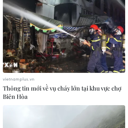
TIN LIÊN QUAN
vietnamplus.vn
Thông tin mới về vụ cháy lớn tại khu vực chợ
Biên Hòa
Bayern Munich xây chắc ngôi đầu, bỏ xa
Dortmund đến 4 điểm
09/03/2020 03:17