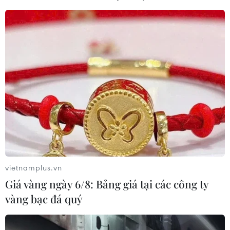
#Bayern Munich
#Thomas Mueller
#COVID-19
#Người hâm mộ
Đức
Theo dõi VietnamPlus
vietnamplus.vn
Giá vàng ngày 6/8: Bảng giá tại các công ty
vàng bạc đá quý