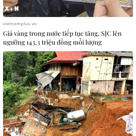
vietnamplus.vn
Giá vàng trong nước tiếp tục tăng, SJC lên
ngưỡng 143,3 triệu đồng mỗi lượng
Goretzka và Kimmich đưa sáng kiến We
Kick Corona, tặng 1 triệu euro
20/03/2020 13:20
Chúng tôi không chỉ là những cầu thủ bóng đá chuyên
nghiệp tại FC Bayern Munich và trong đội tuyển Đức mà
còn là một phần của xã hội chúng tôi, hơn bao giờ hết
được yêu cầu gắn bó và có trách nhiệm.