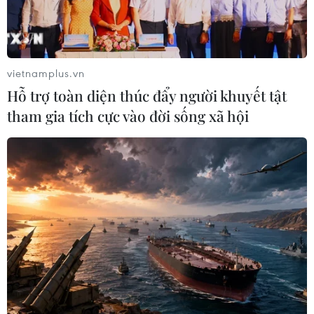
phải làm những gì tốt nhất trong điều kiện hiện
tại," Mueller đã nói như vậy về đối phó dịch
COVID.
vietnamplus.vn
Hỗ trợ toàn diện thúc đẩy người khuyết tật
tham gia tích cực vào đời sống xã hội
Thomas Mueller trả lời các câu hỏi của người hâm mộ. (Nguồn:
FCBayern)
Trong thời điểm dịch bệnh COVID-19 bùng phát,