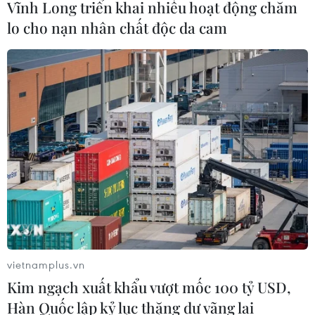
Vĩnh Long triển khai nhiều hoạt động chăm
Kimmich khởi xướng, đã nhận được 2,5 triệu euro tiền
ủng hộ phòng chống dịch bệnh COVID-19.
lo cho nạn nhân chất độc da cam
vietnamplus.vn
Kim ngạch xuất khẩu vượt mốc 100 tỷ USD,
Hàn Quốc lập kỷ lục thặng dư vãng lai