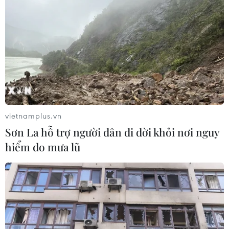
Thomas Mueller và Leon Goretzka đã giúp Bayern thắng
trận 2-0 trước Augsburg, vững chắc ngôi đầu bảng
Bundesliga. Sau 25 vòng đấu, Bayern có 55 điểm, nhiều
hơn Dortmund (đội đang đứng thứ 2) 4 điểm.
vietnamplus.vn
Sơn La hỗ trợ người dân di dời khỏi nơi nguy
hiểm do mưa lũ