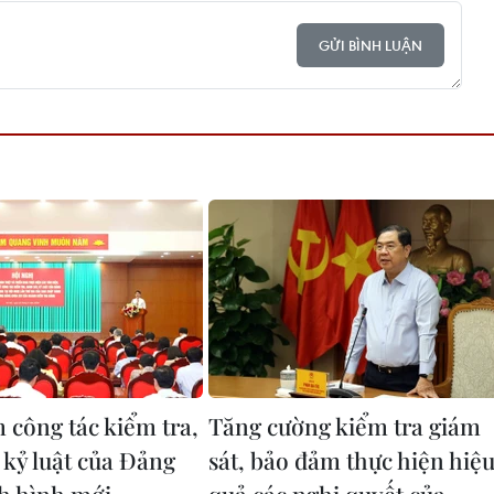
GỬI BÌNH LUẬN
 công tác kiểm tra,
Tăng cường kiểm tra giám
 kỷ luật của Đảng
sát, bảo đảm thực hiện hiệ