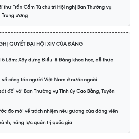
í thư Trần Cẩm Tú chủ trì Hội nghị Ban Thường vụ
 Trung ương
GHỊ QUYẾT ĐẠI HỘI XIV CỦA ĐẢNG
c Tô Lâm: Xây dựng Điều lệ Đảng khoa học, dễ thực
i
rị về công tác người Việt Nam ở nước ngoài
sát đối với Ban Thường vụ Tỉnh ủy Cao Bằng, Tuyên
c đo mới về trách nhiệm nêu gương của đảng viên
ành, năng lực quản trị quốc gia