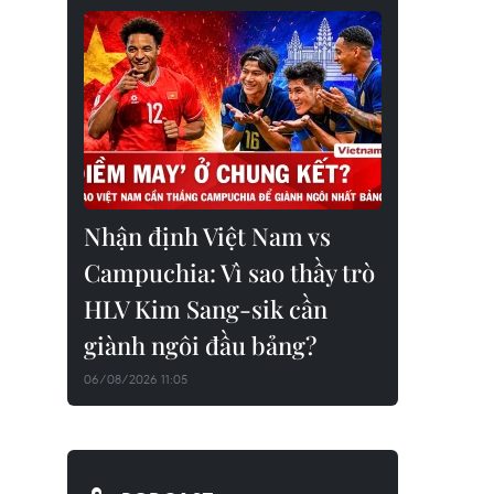
Nhận định Việt Nam vs
Campuchia: Vì sao thầy trò
HLV Kim Sang-sik cần
giành ngôi đầu bảng?
06/08/2026 11:05