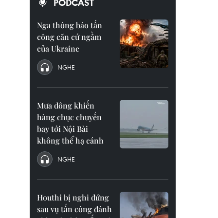
PODCAST
Nga thông báo tấn
công căn cứ ngầm
của Ukraine
NGHE
Mưa dông khiến
hàng chục chuyến
bay tới Nội Bài
không thể hạ cánh
NGHE
Houthi bị nghi đứng
sau vụ tấn công đánh