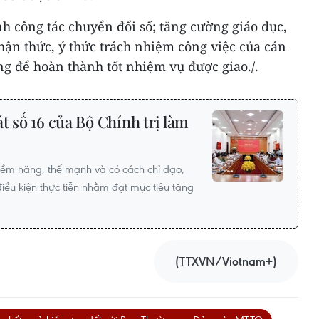
h công tác chuyển đổi số; tăng cường giáo dục,
hận thức, ý thức trách nhiệm công việc của cán
ng để hoàn thành tốt nhiệm vụ được giao./.
t số 16 của Bộ Chính trị làm
iềm năng, thế mạnh và có cách chỉ đạo,
điều kiện thực tiễn nhằm đạt mục tiêu tăng
(TTXVN/Vietnam+)