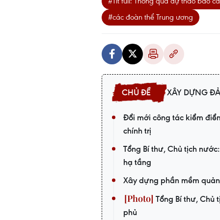
#Tít full: Thông qua dự thảo báo 
#các đoàn thể Trung ương
XÂY DỰNG Đ
Đổi mới công tác kiểm điểm
chính trị
Tổng Bí thư, Chủ tịch nước:
hạ tầng
Xây dựng phần mềm quản lý
Tổng Bí thư, Chủ t
phủ