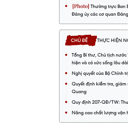
Thường trực Ban B
Đảng ủy các cơ quan Đảng
THỰC HIỆN N
Tổng Bí thư, Chủ tịch nướ
hiện và có sức sống lâu dà
Nghị quyết của Bộ Chính t
Quyết định kiểm tra, giám 
Quang
Quy định 207-QĐ/TW: Thướ
Nâng cao chất lượng vận h