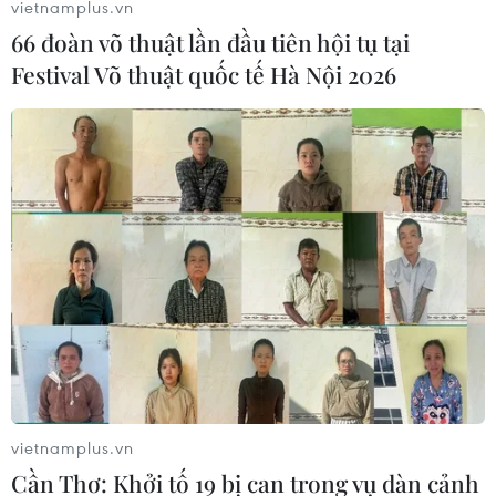
vietnamplus.vn
66 đoàn võ thuật lần đầu tiên hội tụ tại
Festival Võ thuật quốc tế Hà Nội 2026
Dịch COVID-19 sáng 6/1: Dịch bệnh tiếp
tục lây lan mạnh mẽ tại châu Âu
06/01/2021 01:53
Dịch bệnh tiếp tục diễn biến phức tạp tại châu Âu khi
Anh ghi nhận số ca mắc mới COVID-19 lần đầu tiên
vượt 60.000 ca/ngày, Đức cũng kéo dài các biện pháp
phòng chống dịch cho tới ngày 31/1.
vietnamplus.vn
Cần Thơ: Khởi tố 19 bị can trong vụ dàn cảnh