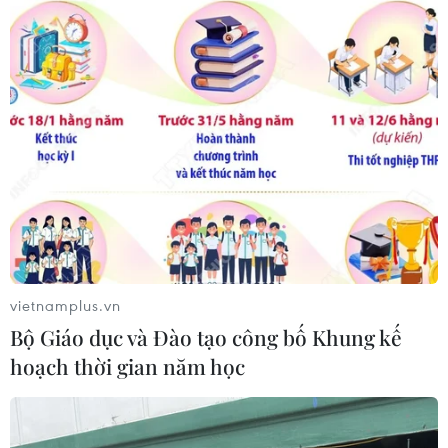
vietnamplus.vn
COVID-19: Đức kéo dài và siết chặt các
Bộ Giáo dục và Đào tạo công bố Khung kế
biện pháp chống dịch
hoạch thời gian năm học
06/01/2021 00:21
Chính phủ liên bang Đức và chính quyền các bang đã