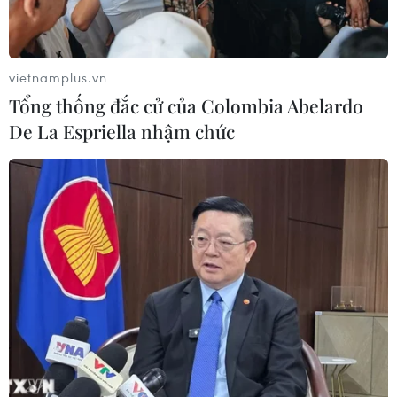
Số ca mắc sởi tại Mỹ lập đỉnh 30 năm
do tỷ lệ tiêm chủng giảm
24/07/2026 23:59
vietnamplus.vn
Tổng thống đắc cử của Colombia Abelardo
De La Espriella nhậm chức
Mỹ điều tra một đợt bùng phát bệnh
tả do ký sinh trùng cyclospora
24/07/2026 05:44
Mỹ thu hồi gần 1,6 triệu quả trứng do
nguy cơ nhiễm khuẩn Salmonella
24/07/2026 05:34
Venezuela ghi nhận 3 ca tử vong do