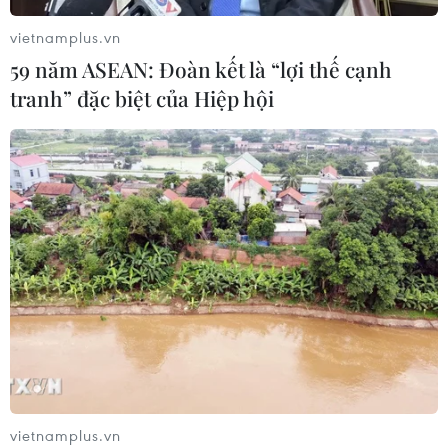
virus Hanta
vietnamplus.vn
22/07/2026 06:57
59 năm ASEAN: Đoàn kết là “lợi thế cạnh
tranh” đặc biệt của Hiệp hội
Sản phụ ở Australia sinh 4 bé gái
cùng trứng theo cách hoàn toàn tự
nhiên
22/07/2026 06:38
Thành phố Hồ Chí Minh: 5 người tử
vong vì bệnh dại trong 6 tháng đầu
năm
20/07/2026 05:41
Vụ ngạt khí tại trang trại heo
vietnamplus.vn