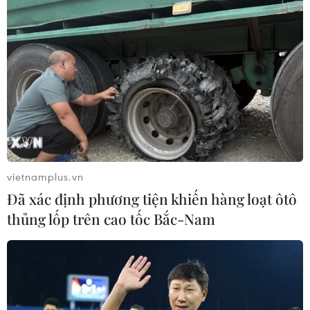
nhất trí kéo dài các biện pháp phong tỏa sau ngày 10/1
cho tới ngày 31/1 tới.
vietnamplus.vn
Đã xác định phương tiện khiến hàng loạt ôtô
thủng lốp trên cao tốc Bắc-Nam
Đức có thể phong tỏa lâu hơn, Hungary
xem xét kéo dài học trực tuyến