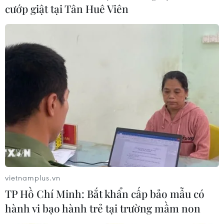
cướp giật tại Tân Huê Viên
Đức, Đan Mạch xem xét thay đổi chiến
lược tiêm chủng do thiếu vắcxin
05/01/2021 01:38
Trong bối cảnh thiếu nguồn cung vắcxin, Đức và Đan
vietnamplus.vn
Mạch đang xem xét khả năng hoãn tiêm liều thứ hai
TP Hồ Chí Minh: Bắt khẩn cấp bảo mẫu có
vắcxin phòng dịch COVID-19 của BioNTech/Pfizer.
hành vi bạo hành trẻ tại trường mầm non