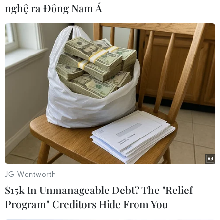
[COVID-19: Đức phát hiện ca nhiễm biến thể
nghệ ra Đông Nam Á
mới của virus SARS-CoV-2]
Bà Merkel đã lấy diễn biến dịch bệnh ở Ireland,
nơi chỉ số lây nhiễm đã tăng từ 70 lên 700 chỉ
trong một thời gian ngắn, làm ví dụ cho thấy sự
nguy hiểm của biến thể virus phát hiện ở Anh.
Theo Thủ tướng Merkel, Đức có nguy cơ đối mặt
với từ 8 đến 10 tuần rất khó khăn (cho tới Lễ
Phục sinh vào đầu tháng 4/2021) tùy theo tốc độ
lây lan của biến thể mới.
Tuy nhiên, nhà lãnh đạo Đức chưa cho biết có
ủng hộ việc gia hạn lệnh phong tỏa vốn sẽ được
JG Wentworth
áp dụng tới cuối tháng này hay không. Biến thể
$15k In Unmanageable Debt? The "Relief
mới của virus ở Anh được cho có tốc độ lây
Program" Creditors Hide From You
nhiễm rất cao (cao hơn 70% so với virus gốc).