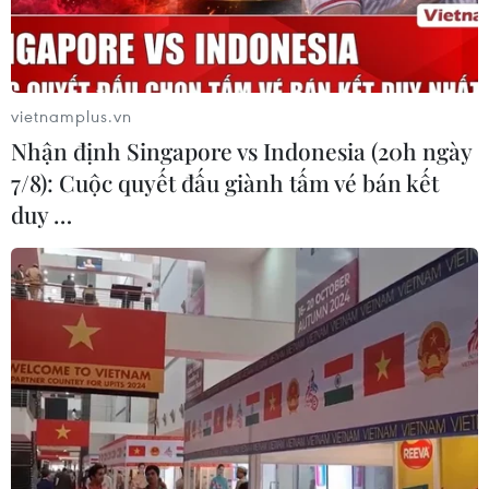
vietnamplus.vn
Nhận định Singapore vs Indonesia (20h ngày
7/8): Cuộc quyết đấu giành tấm vé bán kết
duy …