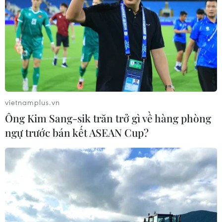
07/01/2021 14:15
Đức cảnh báo có thể phải áp đặt một đợt phong tỏa dài
hơn nếu chính quyền các bang không thực hiện đồng
bộ các hạn chế, trong khi đó việc nối lại hình thức học
trực tiếp ở Hungary chưa thể thực hiện.
vietnamplus.vn
Ông Kim Sang-sik trăn trở gì về hàng phòng
ngự trước bán kết ASEAN Cup?