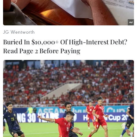
JG Wentworth
Buried In $10,000+ Of High-Interest Debt?
Read Page 2 Before Paying
Khu vực Cổng thành Brandenburg ở Berlin vắng người qua lại
do COVID-19. (Ảnh: Mạnh Hùng/TTXVN)
Ngày 12/1, chính quyền thủ đô Berlin đã ban
hành lệnh cấm rời khỏi nơi cư trú quá 15km do
chỉ số lây nhiễm trong 7 ngày ở Berlin đã vượt
200 ca nhiễm mới/100.000 dân.