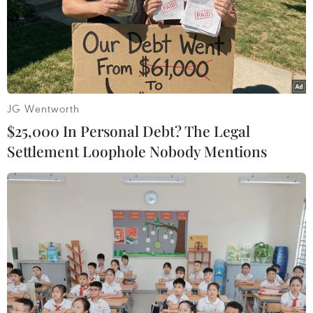
JG Wentworth
$25,000 In Personal Debt? The Legal
Settlement Loophole Nobody Mentions
#Berlin
#Cấm rời khỏi nơi cư trú
#COVID-19
#Ca nhiễm mới
Đức