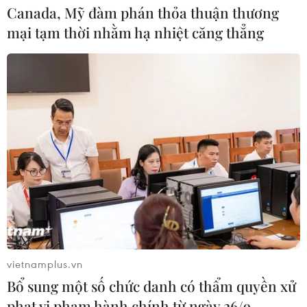
Canada, Mỹ đàm phán thỏa thuận thương
mại tạm thời nhằm hạ nhiệt căng thẳng
vietnamplus.vn
TIN CÙNG CHUYÊN MỤC
Bổ sung một số chức danh có thẩm quyền xử
phạt vi phạm hành chính từ ngày 26/9
Ớt nhập khẩu từ Mexico khiến hàng