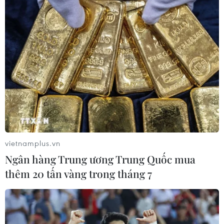
17/07/2026 01:05
Tìm lời giải cho xu hướng gia tăng
ung thư phổi ở người trẻ không hút
thuốc
17/07/2026 01:00
Xem thêm
vietnamplus.vn
Ngân hàng Trung ương Trung Quốc mua
thêm 20 tấn vàng trong tháng 7
CƠ QUAN CHỦ QUẢN: THÔNG TẤN XÃ VIỆT NAM
Tổng Biên tập: TRẦN TIẾN DUẨN