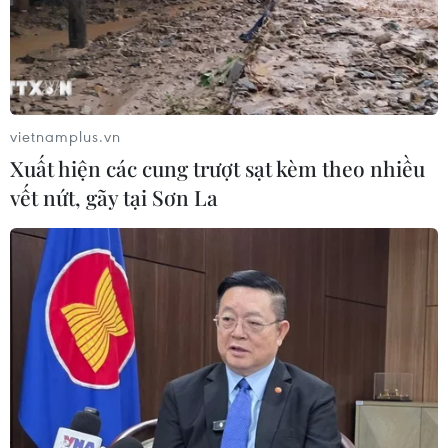
Model Kid Vietnam 2026 lộ diện dàn
thí sinh nhí "đáng gờm" khu vực phía
Bắc
17/07/2026 04:51
vietnamplus.vn
Xuất hiện các cung trượt sạt kèm theo nhiều
Thương hiệu thời trang Thái
vết nứt, gãy tại Sơn La
Lan tái hiện 2 trạng thái đối lập trên
sàn runway Việt
15/07/2026 03:10
Dấu ấn haute couture từ
Singapore trên sàn diễn thời trang
Việt Nam
14/07/2026 08:25