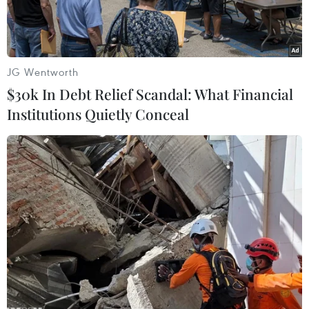
Hải.
JG Wentworth
$30k In Debt Relief Scandal: What Financial
Institutions Quietly Conceal
Trang phục dân tộc dự thi của Thu Thảo. (Ảnh: Hiển Khuất)
Đại diện nhan sắc Việt tham dự
Hoa hậu quốc tế