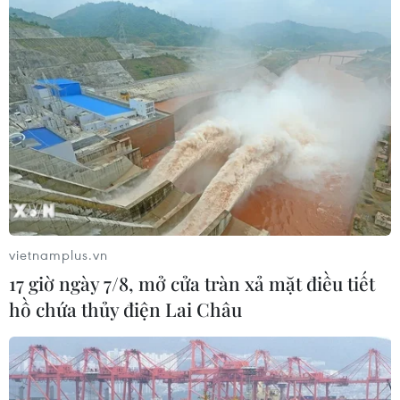
vietnamplus.vn
17 giờ ngày 7/8, mở cửa tràn xả mặt điều tiết
hồ chứa thủy điện Lai Châu