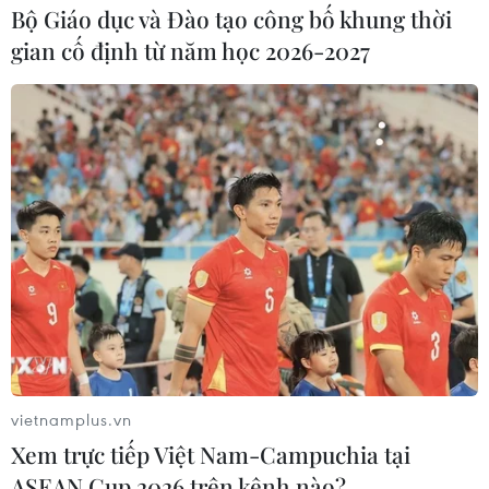
Bộ Giáo dục và Đào tạo công bố khung thời
Theo dõi VietnamPlus
gian cố định từ năm học 2026-2027
TIN LIÊN QUAN
vietnamplus.vn
Xem trực tiếp Việt Nam-Campuchia tại
ASEAN Cup 2026 trên kênh nào?