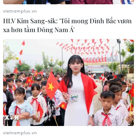
vietnamplus.vn
HLV Kim Sang-sik: 'Tôi mong Đình Bắc vươn
xa hơn tầm Đông Nam Á'
#Hoa hậu
#Hoàng Thu Thảo
#Hoa hậu quốc tế châu Á Thái Bình Dương
#Trang phục dân tộc
#Nhà thiết kế Tuấn Hải
Philippines
vietnamplus.vn