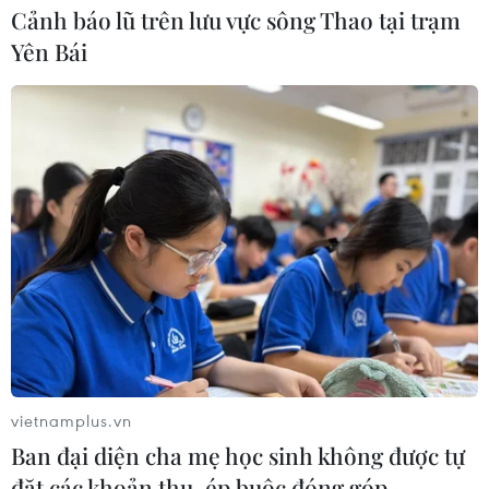
Cảnh báo lũ trên lưu vực sông Thao tại trạm
Yên Bái
vietnamplus.vn
Ban đại diện cha mẹ học sinh không được tự
đặt các khoản thu, ép buộc đóng góp