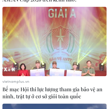
Hoàng Thu Thảo sẽ dự thi Miss Asia
Pacific International 2016
08/11/2016 06:28
Á Hoàng 1 Nữ hoàng Trang sức Việt Nam 2015 vừa
nhận được giấy phép của Cục Nghệ thuật Biểu diễn để
lên đường tham dự cuộc thi Hoa hậu châu Á Thái Bình
Dương 2016, tổ chức tại Philippines, từ 14-25/11.
vietnamplus.vn
Bế mạc Hội thi lực lượng tham gia bảo vệ an
ninh, trật tự ở cơ sở giỏi toàn quốc