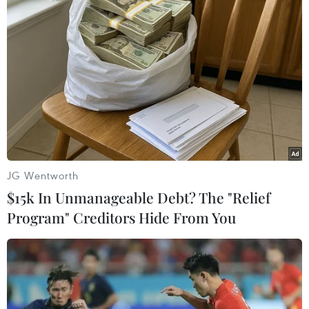
JG Wentworth
$15k In Unmanageable Debt? The "Relief
Program" Creditors Hide From You