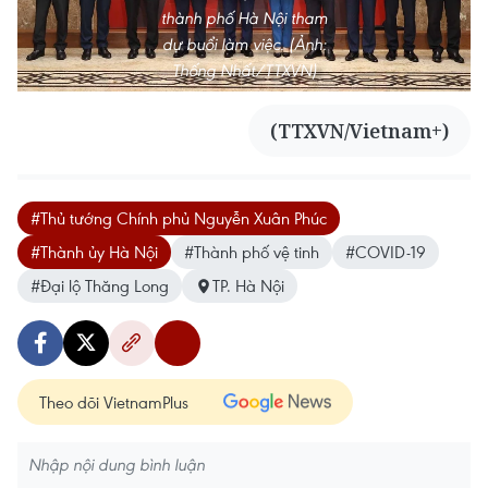
thành phố Hà Nội tham
dự buổi làm việc. (Ảnh:
Thống Nhất/TTXVN)
(TTXVN/Vietnam+)
#Thủ tướng Chính phủ Nguyễn Xuân Phúc
#Thành ủy Hà Nội
#Thành phố vệ tinh
#COVID-19
#Đại lộ Thăng Long
TP. Hà Nội
Theo dõi VietnamPlus