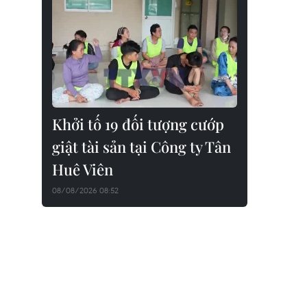
Khởi tố 19 đối tượng cướp
giật tài sản tại Công ty Tân
Huê Viên
08/08/2026 08:52