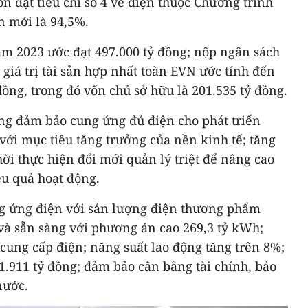
ôn đạt tiêu chí số 4 về điện thuộc Chương trình
n mới là 94,5%.
m 2023 ước đạt 497.000 tỷ đồng; nộp ngân sách
 giá trị tài sản hợp nhất toàn EVN ước tính đến
đồng, trong đó vốn chủ sở hữu là 201.535 tỷ đồng.
ng đảm bảo cung ứng đủ điện cho phát triển
 với mục tiêu tăng trưởng của nền kinh tế; tăng
hời thực hiện đổi mới quản lý triệt để nâng cao
ệu quả hoạt động.
 ứng điện với sản lượng điện thương phẩm
và sẵn sàng với phương án cao 269,3 tỷ kWh;
y cung cấp điện; năng suất lao động tăng trên 8%;
1.911 tỷ đồng; đảm bảo cân bằng tài chính, bảo
nước.