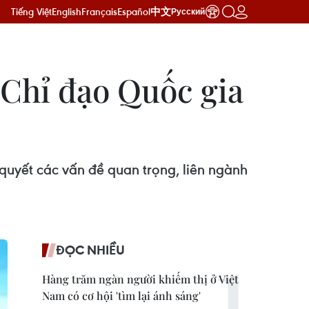
Tiếng Việt
English
Français
Español
中文
Русский
 Chỉ đạo Quốc gia
 quyết các vấn đề quan trọng, liên ngành
ĐỌC NHIỀU
Hàng trăm ngàn người khiếm thị ở Việt
Nam có cơ hội 'tìm lại ánh sáng'