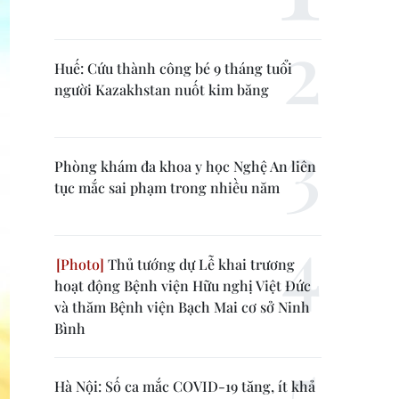
Huế: Cứu thành công bé 9 tháng tuổi
người Kazakhstan nuốt kim băng
Phòng khám đa khoa y học Nghệ An liên
tục mắc sai phạm trong nhiều năm
Thủ tướng dự Lễ khai trương
hoạt động Bệnh viện Hữu nghị Việt Đức
và thăm Bệnh viện Bạch Mai cơ sở Ninh
Bình
Hà Nội: Số ca mắc COVID-19 tăng, ít khả