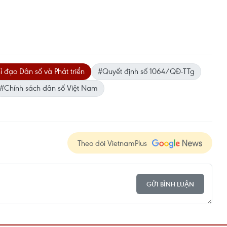
 đạo Dân số và Phát triển
#Quyết định số 1064/QĐ-TTg
#Chính sách dân số Việt Nam
Theo dõi VietnamPlus
GỬI BÌNH LUẬN