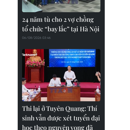
24 năm tù cho 2 vợ chồng
tổ chức “bay lắc” tại Hà Nội
06/08/2026 03:46
Thi lại ở Tuyên Quang: Thí
sinh vẫn được xét tuyển đại
học theo nguyện vọng đã