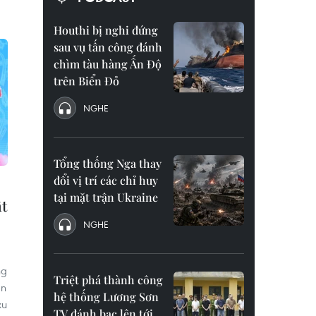
Houthi bị nghi đứng
sau vụ tấn công đánh
chìm tàu hàng Ấn Độ
trên Biển Đỏ
NGHE
Tổng thống Nga thay
đổi vị trí các chỉ huy
tại mặt trận Ukraine
ật
NGHE
ng
Triệt phá thành công
àn
hệ thống Lương Sơn
xu
TV đánh bạc lên tới