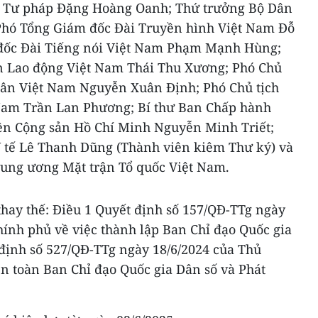
ộ Tư pháp Đặng Hoàng Oanh; Thứ trưởng Bộ Dân
, Phó Tổng Giám đốc Đài Truyền hình Việt Nam Đỗ
đốc Đài Tiếng nói Việt Nam Phạm Mạnh Hùng;
n Lao động Việt Nam Thái Thu Xương; Phó Chủ
dân Việt Nam Nguyễn Xuân Định; Phó Chủ tịch
 Nam Trần Lan Phương; Bí thư Ban Chấp hành
n Cộng sản Hồ Chí Minh Nguyễn Minh Triết;
Y tế Lê Thanh Dũng (Thành viên kiêm Thư ký) và
rung ương Mặt trận Tổ quốc Việt Nam.
thay thế: Điều 1 Quyết định số 157/QĐ-TTg ngày
hính phủ về việc thành lập Ban Chỉ đạo Quốc gia
 định số 527/QĐ-TTg ngày 18/6/2024 của Thủ
n toàn Ban Chỉ đạo Quốc gia Dân số và Phát