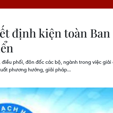
ết định kiện toàn Ban
iển
 điều phối, đôn đốc các bộ, ngành trong việc giải
 xuất phương hướng, giải pháp...