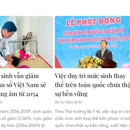
sinh vẫn giảm
Việc duy trì mức sinh thay
n số Việt Nam sẽ
thế trên toàn quốc chưa th
ởng âm từ 2054
sự bền vững
20
30/12/2024 02:53
 năm 2054-2059, bình quân
Theo Thứ trưởng Bộ Y tế, việc duy trì vữ
 số giảm 0,04%, mức giảm
chắc mức sinh thay thế trên phạm vi to
kỳ dự báo (2064-2069) là
quốc chưa thật sự bền vững, xuất hiện 