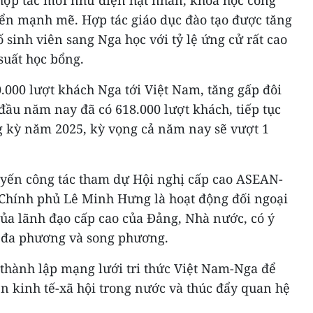
 hợp tác mới như điện hạt nhân, khoa học công
triển mạnh mẽ. Hợp tác giáo dục đào tạo được tăng
 sinh viên sang Nga học với tỷ lệ ứng cử rất cao
suất học bổng.
.000 lượt khách Nga tới Việt Nam, tăng gấp đôi
đầu năm nay đã có 618.000 lượt khách, tiếp tục
ng kỳ năm 2025, kỳ vọng cả năm nay sẽ vượt 1
yến công tác tham dự Hội nghị cấp cao ASEAN-
Chính phủ Lê Minh Hưng là hoạt động đối ngoại
ủa lãnh đạo cấp cao của Đảng, Nhà nước, có ý
ề đa phương và song phương.
 thành lập mạng lưới tri thức Việt Nam-Nga để
n kinh tế-xã hội trong nước và thúc đẩy quan hệ