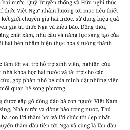
a hai nước, Quỹ Truyền thống và Hữu nghị thúc
í thức Việt-Nga" nhằm hướng tới mục tiêu thiết
kết giới chuyên gia hai nước, sử dụng hiệu quả
ên gia trí thức Nga và kiều bào. Đồng thời,
ăng chất xám, nhu cầu và năng lực sáng tạo của
 nối hai bên nhằm hiện thực hóa ý tưởng thành
 làm tốt vai trò hỗ trợ sinh viên, nghiên cứu
ác nhà khoa học hai nước và tài trợ cho các
n cứu, góp phần nhỏ bé của mình đặt những viên
o mối quan hệ song phương.
g được gặp gỡ đông đảo bà con người Việt Nam
 Đảng, Nhà nước và đồng bào trong nước, Thủ
bà con lời thăm hỏi và lời chúc tốt đẹp nhất.
huyến thăm đầu tiên tới Nga và cũng là lần đầu