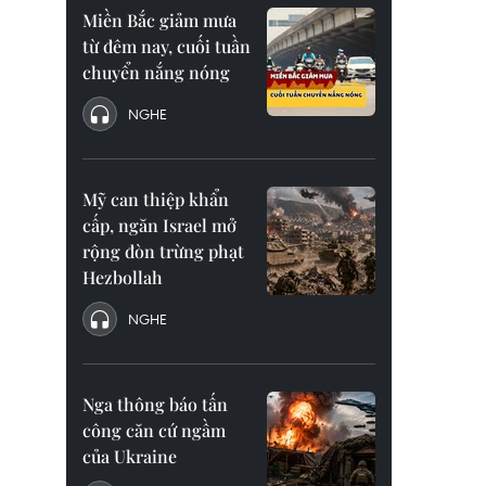
Miền Bắc giảm mưa
từ đêm nay, cuối tuần
chuyển nắng nóng
NGHE
Mỹ can thiệp khẩn
cấp, ngăn Israel mở
rộng đòn trừng phạt
Hezbollah
NGHE
Nga thông báo tấn
công căn cứ ngầm
của Ukraine