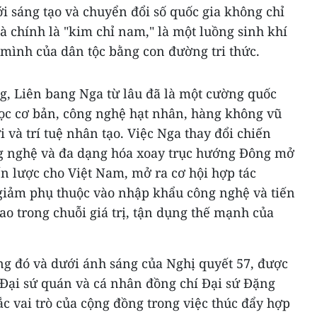
i sáng tạo và chuyển đổi số quốc gia không chỉ
mà chính là "kim chỉ nam," là một luồng sinh khí
ình của dân tộc bằng con đường tri thức.
, Liên bang Nga từ lâu đã là một cường quốc
học cơ bản, công nghệ hạt nhân, hàng không vũ
i và trí tuệ nhân tạo. Việc Nga thay đổi chiến
g nghệ và đa dạng hóa xoay trục hướng Đông mở
ến lược cho Việt Nam, mở ra cơ hội hợp tác
 giảm phụ thuộc vào nhập khẩu công nghệ và tiến
ao trong chuỗi giá trị, tận dụng thế mạnh của
ng đó và dưới ánh sáng của Nghị quyết 57, được
 Đại sứ quán và cá nhân đồng chí Đại sứ Đặng
c vai trò của cộng đồng trong việc thúc đẩy hợp