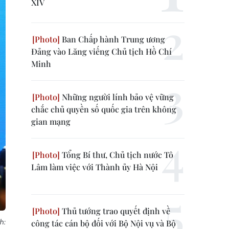
XIV
Ban Chấp hành Trung ương
Đảng vào Lăng viếng Chủ tịch Hồ Chí
Minh
Những người lính bảo vệ vững
chắc chủ quyền số quốc gia trên không
gian mạng
Tổng Bí thư, Chủ tịch nước Tô
Lâm làm việc với Thành ủy Hà Nội
Thủ tướng trao quyết định về
h:
công tác cán bộ đối với Bộ Nội vụ và Bộ