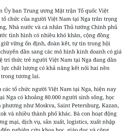
n Ủy ban Trung ương Mặt trận Tổ quốc Việt
 tổ chức của người Việt Nam tại Nga trân trọng
ng, Nhà nước và cá nhân Thủ tướng Chính phủ
ước tình hình có nhiều khó khăn, cộng đồng
giữ vững ổn định, đoàn kết, tự tin trong hội
t chuyển dần sang các mô hình kinh doanh có giá
hệ trí thức trẻ người Việt Nam tại Nga đang dần
 lực chất lượng có khả năng kết nối hai nền
trong tương lai.
 các tổ chức người Việt Nam tại Nga, hiện nay
ại Nga có khoảng 80.000 người sinh sống, học
ịa phương như Moskva, Saint Petersburg, Kazan,
tok và nhiều thành phố khác. Bà con hoạt động
ng mại, dịch vụ, sản xuất, logistics, xuất nhập
 đến nghiên cứu khoa học, giáo dục và công