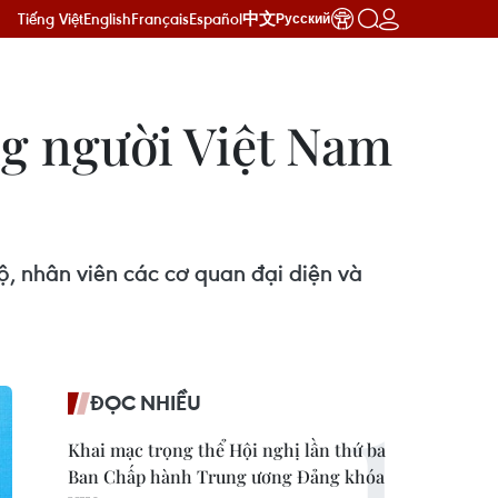
Tiếng Việt
English
Français
Español
中文
Русский
g người Việt Nam
, nhân viên các cơ quan đại diện và
ĐỌC NHIỀU
Khai mạc trọng thể Hội nghị lần thứ ba
Ban Chấp hành Trung ương Đảng khóa