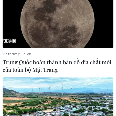
vietnamplus.vn
Trung Quốc hoàn thành bản đồ địa chất mới
của toàn bộ Mặt Trăng
TIN CÙNG CHUYÊN MỤC