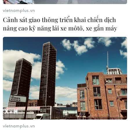
vietnamplus.vn
Cảnh sát giao thông triển khai chiến dịch
nâng cao kỹ năng lái xe môtô, xe gắn máy
#Thủ tướng Phạm Minh Chính
#Chuyển đổi số
#Tăng trưởng kinh tế
#Công nghệ hiện đại
#Nguồn nhân lực chất lượng cao
TP. Hà Nội
vietnamplus.vn