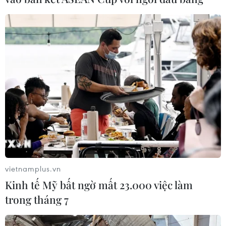
Hoàn thiện nền tảng hạ tầng, thúc đẩy
kinh tế số phát triển
04/11/2022 07:39
Theo đại biểu Hoàng Văn Cường, thúc đẩy kinh tế số
không chỉ là nhiệm vụ mà còn là sứ mệnh, là trọng trách
mà Việt Nam cần ưu tiên nguồn lực để đầu tư ngay lúc
này và cả trong tầm nhìn dài hạn.
vietnamplus.vn
Kinh tế Mỹ bất ngờ mất 23.000 việc làm
trong tháng 7