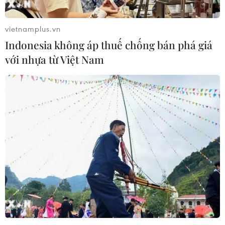
hiệu quả hoạt động doanh nghiệp
22/12/2022 02:10
vietnamplus.vn
Liên đoàn Thương mại và Công nghiệp Việt Nam xác
Indonesia không áp thuế chống bán phá giá
định 6 giải pháp, 3 trụ cột tập trung thúc đẩy hỗ trợ
với nhựa từ Việt Nam
doanh nghiệp thực hiện chuyển đổi số, ứng dụng công
nghệ, đổi mới chiến lược, mô hình kinh doanh.