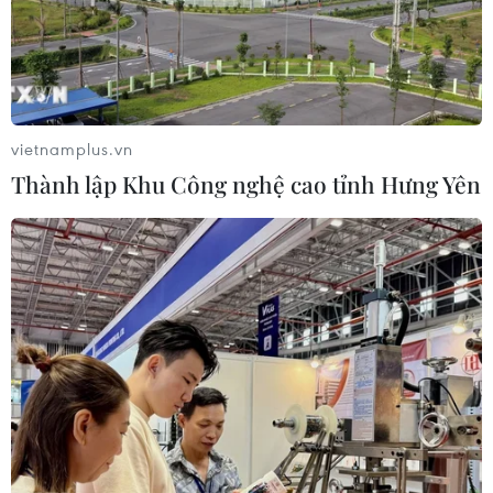
quyết tâm thực hiện cho bằng được các mục tiêu giữ
vững thế chủ động chiến lược, không để bị động, bất
ngờ trong mọi tình huống.
vietnamplus.vn
Thành lập Khu Công nghệ cao tỉnh Hưng Yên
Chuyển đổi số phải hướng tới nâng cao