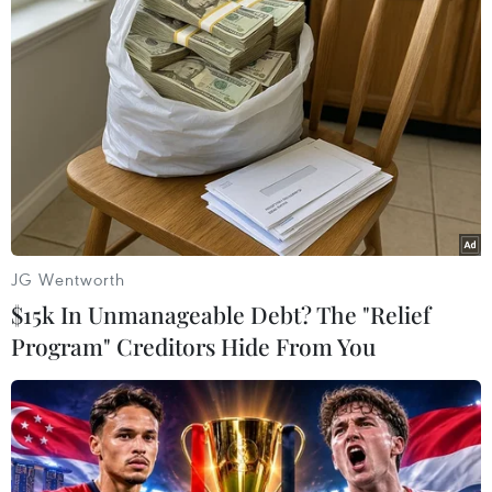
Thủ tướng Phạm Minh Chính phát biểu khai mạc phiên họp lần
thứ 5 Ủy ban Quốc gia về chuyển đổi số. (Ảnh: Dương
JG Wentworth
Giang/TTXVN)
$15k In Unmanageable Debt? The "Relief
Program" Creditors Hide From You
Báo cáo của Ủy ban cho biết thực hiện các chủ
trương, đường lối, chiến lược, chương trình của
Đảng, Chính phủ, các bộ, ngành, địa phương đã
nỗ lực triển khai chuyển đổi số để phát triển
kinh tế-xã hội.