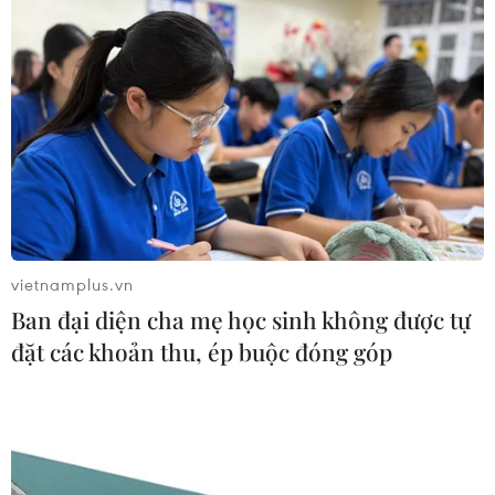
Doanh thu AI của Microsoft phụ
thuộc phần lớn vào đối tác OpenAI
06/08/2026 06:31
Tây Ninh: Tạo điều kiện hình thành
doanh nghiệp công nghệ chiến lược
vietnamplus.vn
06/08/2026 04:45
Ban đại diện cha mẹ học sinh không được tự
đặt các khoản thu, ép buộc đóng góp
Việt Nam hướng tới làm
chủ 10 công nghệ lõi vào năm 2030
06/08/2026 04:38