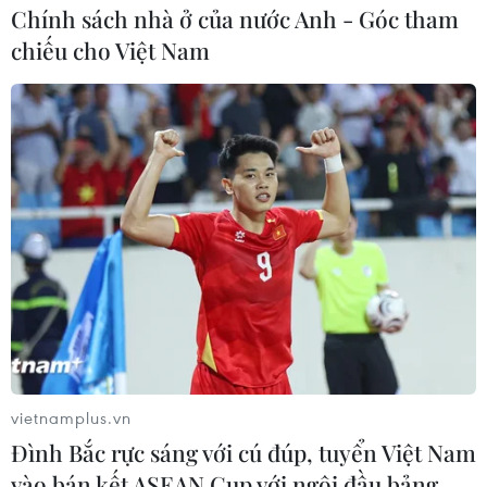
Theo dõi VietnamPlus
Chính sách nhà ở của nước Anh - Góc tham
chiếu cho Việt Nam
TIN LIÊN QUAN
vietnamplus.vn
Đình Bắc rực sáng với cú đúp, tuyển Việt Nam
vào bán kết ASEAN Cup với ngôi đầu bảng