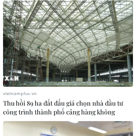
06/08/2026 11:20
Cao điểm "100 ngày chuyển đổi số":
Chuyển động từ cơ sở
06/08/2026 09:48
Israel và Việt Nam hợp tác trong
ngành bán dẫn và công nghệ cao
06/08/2026 09:40
vietnamplus.vn
Thu hồi 89 ha đất đấu giá chọn nhà đầu tư
công trình thành phố cảng hàng không
Meta tung công cụ AI lập trình tự
động cho nhà phát triển
06/08/2026 06:40