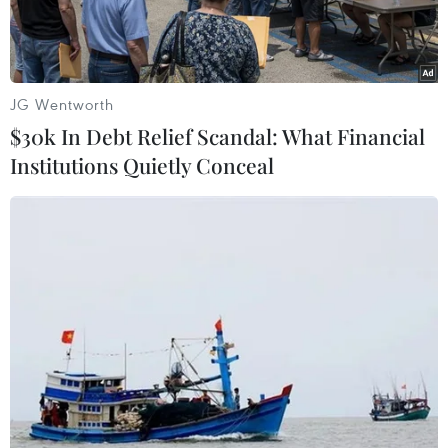
tư duy đi trước, đón đầu, phát triển đột phá về
công nghệ hiện đại, nguồn nhân lực chất lượng
cao.
JG Wentworth
$30k In Debt Relief Scandal: What Financial
Institutions Quietly Conceal
Sáng 25/2, tại Hà Nội,Thủ tướng Phạm Minh Chính, Chủ tịch Ủy
ban Quốc gia về chuyển đổi số đã chủ trì phiên họp lần thứ 5
của Ủy ban, kết nối trực tuyến đến các bộ, ngành và địa
phương trên cả nước. (Ảnh: Dương Giang/TTXVN)