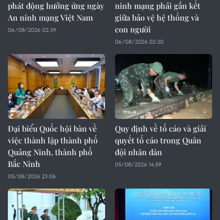
phát động hưởng ứng ngày
ninh mạng phải gắn kết
An ninh mạng Việt Nam
giữa bảo vệ hệ thống và
con người
06/08/2026 02:39
06/08/2026 02:30
Đại biểu Quốc hội bàn về
Quy định về tố cáo và giải
việc thành lập thành phố
quyết tố cáo trong Quân
Quảng Ninh, thành phố
đội nhân dân
Bắc Ninh
05/08/2026 14:59
05/08/2026 23:06