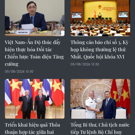
Việt Nam-Ấn Độ thúc đẩy
Thông cáo báo chí số 3, Kỳ
hiện thực hóa Đối tác
họp không thường lệ thứ
Chiến lược Toàn diện Tăng
Nhất, Quốc hội khóa XVI
cường
05/08/2026 13:30
05/08/2026 13:30
Triển khai hiệu quả Thỏa
Tổng Bí thư, Chủ tịch nước
thuận hợp tác giữa hai
tiếp Tư lệnh Bộ Chỉ huy