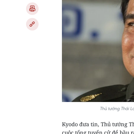
Thủ tướng Thái L
Kyodo đưa tin, Thủ tướng T
cuộc tổng tuyển cử để bầu 