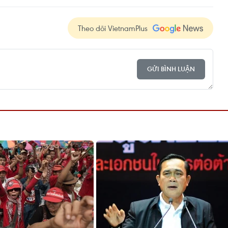
Theo dõi VietnamPlus
GỬI BÌNH LUẬN