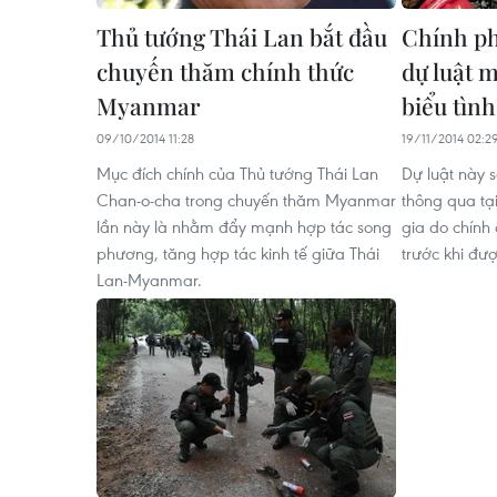
Thủ tướng Thái Lan bắt đầu
Chính ph
chuyến thăm chính thức
dự luật m
Myanmar
biểu tình
09/10/2014 11:28
19/11/2014 02:2
Mục đích chính của Thủ tướng Thái Lan
Dự luật này 
Chan-o-cha trong chuyến thăm Myanmar
thông qua tạ
lần này là nhằm đẩy mạnh hợp tác song
gia do chính
phương, tăng hợp tác kinh tế giữa Thái
trước khi đư
Lan-Myanmar.