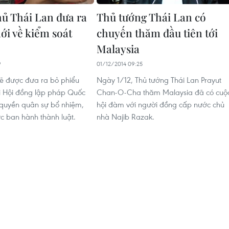
ủ Thái Lan đưa ra
Thủ tướng Thái Lan có
ới về kiểm soát
chuyến thăm đầu tiên tới
Malaysia
9
01/12/2014 09:25
sẽ được đưa ra bỏ phiểu
Ngày 1/12, Thủ tướng Thái Lan Prayut
i Hội đồng lập pháp Quốc
Chan-O-Cha thăm Malaysia đã có cuộ
 quyền quân sự bổ nhiệm,
hội đàm với người đồng cấp nước chủ
ợc ban hành thành luật.
nhà Najib Razak.