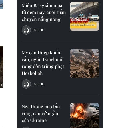
Miền Bắc giảm mưa
từ đêm nay, cuối tuần
chuyển nắng nóng
NGHE
Mỹ can thiệp khẩn
cấp, ngăn Israel mở
rộng đòn trừng phạt
Hezbollah
NGHE
Nga thông báo tấn
công căn cứ ngầm
của Ukraine