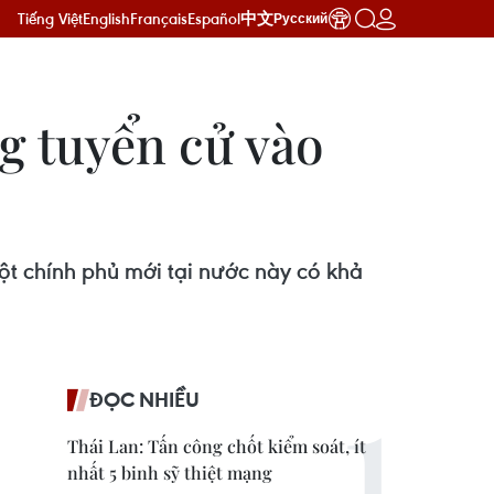
Tiếng Việt
English
Français
Español
中文
Русский
g tuyển cử vào
t chính phủ mới tại nước này có khả
ĐỌC NHIỀU
Thái Lan: Tấn công chốt kiểm soát, ít
nhất 5 binh sỹ thiệt mạng