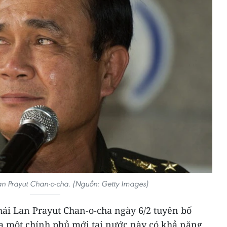
an Prayut Chan-o-cha. (Nguồn: Getty Images)
hái Lan Prayut Chan-o-cha ngày 6/2 tuyên bố
ra một chính phủ mới tại nước này có khả năng