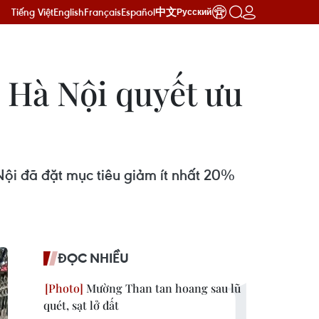
Tiếng Việt
English
Français
Español
中文
Русский
: Hà Nội quyết ưu
ội đã đặt mục tiêu giảm ít nhất 20%
ĐỌC NHIỀU
Mường Than tan hoang sau lũ
quét, sạt lở đất