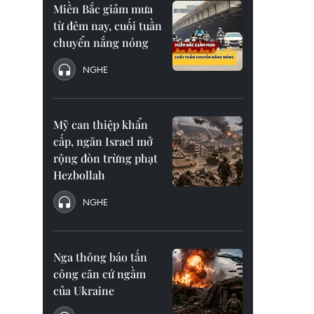
Miền Bắc giảm mưa
từ đêm nay, cuối tuần
chuyển nắng nóng
NGHE
Mỹ can thiệp khẩn
cấp, ngăn Israel mở
rộng đòn trừng phạt
Hezbollah
NGHE
Nga thông báo tấn
công căn cứ ngầm
của Ukraine