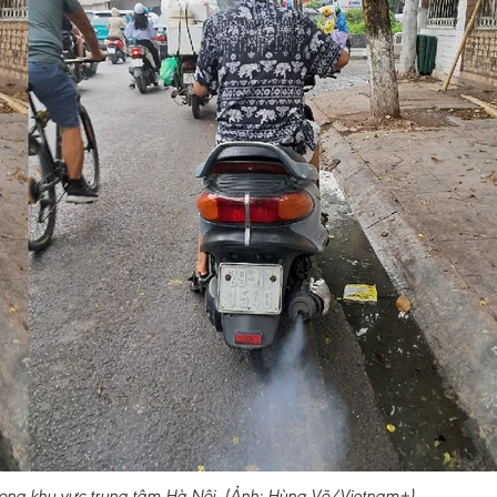
ong khu vực trung tâm Hà Nội. (Ảnh: Hùng Võ/Vietnam+)