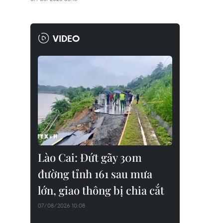
VIDEO
Lào Cai: Đứt gãy 30m
đường tỉnh 161 sau mưa
lớn, giao thông bị chia cắt
07/08/2026 10:08