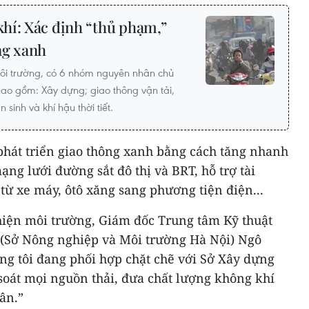
hí: Xác định “thủ phạm,”
ng xanh
Môi trường, có 6 nhóm nguyên nhân chủ
ao gồm: Xây dựng; giao thông vận tải,
sinh và khí hậu thời tiết.
phát triển giao thông xanh bằng cách tăng nhanh
ng lưới đường sắt đô thị và BRT, hỗ trợ tài
ừ xe máy, ôtô xăng sang phương tiện điện...
hiện môi trường, Giám đốc Trung tâm Kỹ thuật
(Sở Nông nghiệp và Môi trường Hà Nội) Ngô
 tôi đang phối hợp chặt chẽ với Sở Xây dựng
soát mọi nguồn thải, đưa chất lượng không khí
ân.”