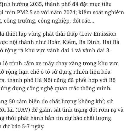
định hướng 2035, thành phố đã đặt mục tiêu
ụi mịn PM2.5 so với năm 2024; kiểm soát nghiêm
, công trường, công nghiệp, đốt rác...
ã thiết lập vùng phát thải thấp (Low Emission
u vực nội thành như Hoàn Kiếm, Ba Đình, Hai Bà
 rộng ra khu vực vành đai 1 và vành đai 3.
a lộ trình cấm xe máy chạy xăng trong khu vực
ở rộng hạn chế ô tô sử dụng nhiên liệu hóa
ra, thành phố Hà Nội cũng đã phối hợp với Bộ
 ứng dụng công nghệ quan trắc thông minh.
ảng 50 cảm biến đo chất lượng không khí; sử
ời lái (UAV) để giám sát tình trạng đốt rơm rạ và
ng thời phát hành bản tin dự báo chất lượng
 dự báo 5-7 ngày.