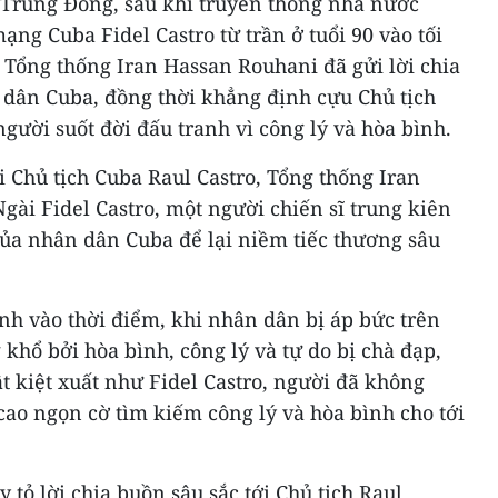
Trung Đông, sau khi truyền thông nhà nước
ạng Cuba Fidel Castro từ trần ở tuổi 90 vào tối
, Tổng thống Iran Hassan Rouhani đã gửi lời chia
 dân Cuba, đồng thời khẳng định cựu Chủ tịch
người suốt đời đấu tranh vì công lý và hòa bình.
i Chủ tịch Cuba Raul Castro, Tổng thống Iran
Ngài Fidel Castro, một người chiến sĩ trung kiên
của nhân dân Cuba để lại niềm tiếc thương sâu
h vào thời điểm, khi nhân dân bị áp bức trên
 khổ bởi hòa bình, công lý và tự do bị chà đạp,
 kiệt xuất như Fidel Castro, người đã không
ao ngọn cờ tìm kiếm công lý và hòa bình cho tới
 tỏ lời chia buồn sâu sắc tới Chủ tịch Raul