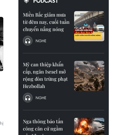
PODCAST
Miền Bắc giảm mưa
từ đêm nay, cuối tuần
chuyển nắng nóng
NGHE
Mỹ can thiệp khẩn
cấp, ngăn Israel mở
rộng đòn trừng phạt
Hezbollah
NGHE
Nga thông báo tấn
hị
công căn cứ ngầm