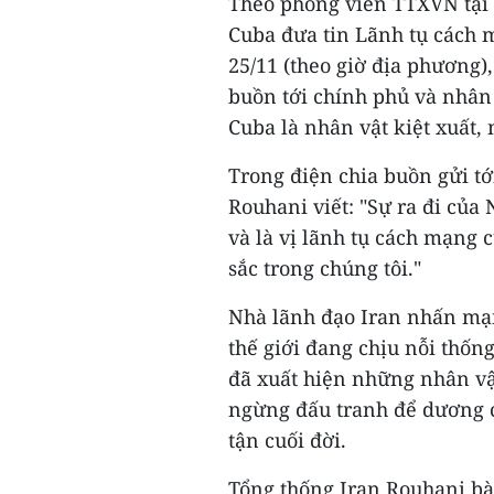
Theo phóng viên TTXVN tại 
Cuba đưa tin Lãnh tụ cách m
25/11 (theo giờ địa phương)
buồn tới chính phủ và nhân
Cuba là nhân vật kiệt xuất, 
Trong điện chia buồn gửi tớ
Rouhani viết: "Sự ra đi của 
và là vị lãnh tụ cách mạng 
sắc trong chúng tôi."
Nhà lãnh đạo Iran nhấn mạn
thế giới đang chịu nỗi thống
đã xuất hiện những nhân vật
ngừng đấu tranh để dương c
tận cuối đời.
Tổng thống Iran Rouhani bày