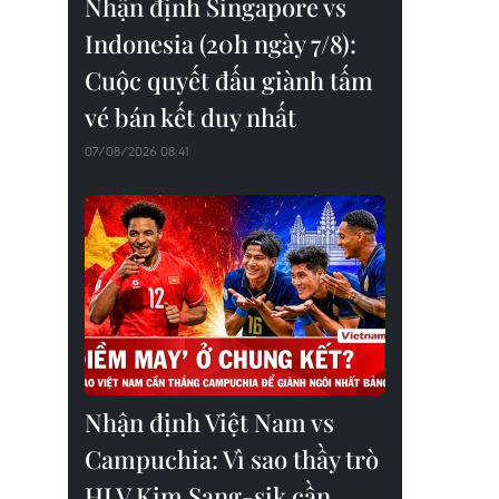
Nhận định Singapore vs
Indonesia (20h ngày 7/8):
Cuộc quyết đấu giành tấm
vé bán kết duy nhất
07/08/2026 08:41
Nhận định Việt Nam vs
Campuchia: Vì sao thầy trò
HLV Kim Sang-sik cần