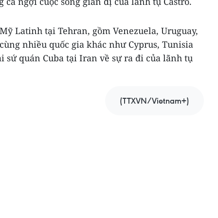
ca ngợi cuộc sống giản dị của lãnh tụ Castro.
 Mỹ Latinh tại Tehran, gồm Venezuela, Uruguay,
 cùng nhiều quốc gia khác như Cyprus, Tunisia
i sứ quán Cuba tại Iran về sự ra đi của lãnh tụ
(TTXVN/Vietnam+)