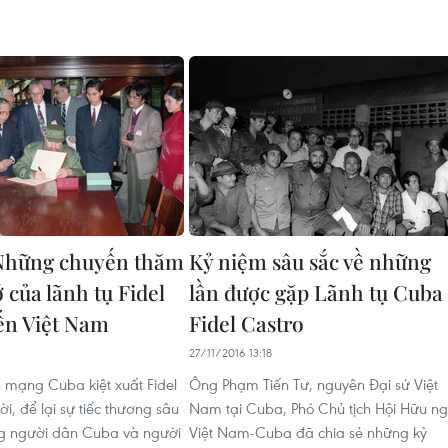
hững chuyến thăm
Kỷ niệm sâu sắc về những
 của lãnh tụ Fidel
lần được gặp Lãnh tụ Cuba
ến Việt Nam
Fidel Castro
27/11/2016 13:18
 mạng Cuba kiệt xuất Fidel
Ông Phạm Tiến Tư, nguyên Đại sứ Việt
i, để lại sự tiếc thương sâu
Nam tại Cuba, Phó Chủ tịch Hội Hữu ng
ng người dân Cuba và người
Việt Nam-Cuba đã chia sẻ những kỷ