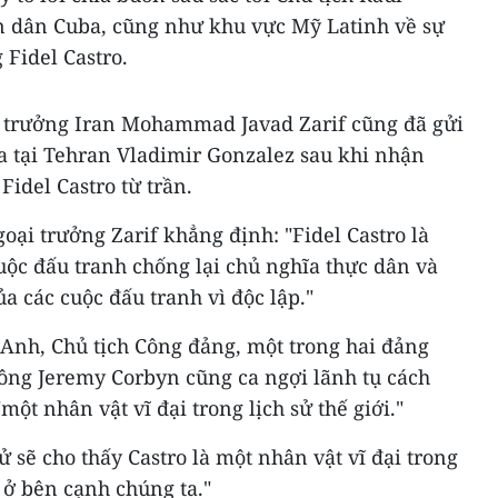
n dân Cuba, cũng như khu vực Mỹ Latinh về sự
 Fidel Castro.
i trưởng Iran Mohammad Javad Zarif cũng đã gửi
ba tại Tehran Vladimir Gonzalez sau khi nhận
Fidel Castro từ trần.
oại trưởng Zarif khẳng định: "Fidel Castro là
cuộc đấu tranh chống lại chủ nghĩa thực dân và
ủa các cuộc đấu tranh vì độc lập."
Anh, Chủ tịch Công đảng, một trong hai đảng
 ông Jeremy Corbyn cũng ca ngợi lãnh tụ cách
một nhân vật vĩ đại trong lịch sử thế giới."
 sẽ cho thấy Castro là một nhân vật vĩ đại trong
i ở bên cạnh chúng ta."