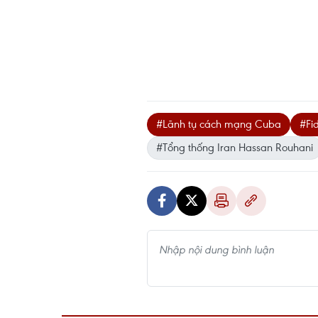
#Lãnh tụ cách mạng Cuba
#Fid
#Tổng thống Iran Hassan Rouhani