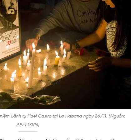
iệm Lãnh tụ Fidel Castro tại La Habana ngày 26/11. (Nguồn:
AP/TTXVN)