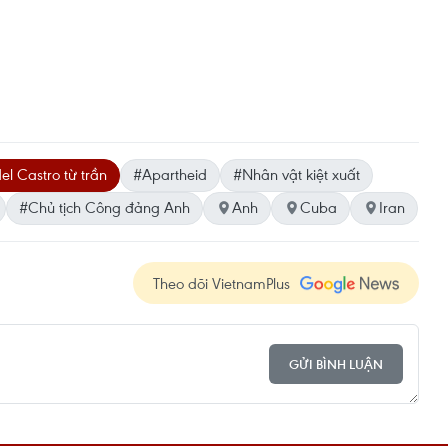
el Castro từ trần
#Apartheid
#Nhân vật kiệt xuất
#Chủ tịch Công đảng Anh
Anh
Cuba
Iran
Theo dõi VietnamPlus
GỬI BÌNH LUẬN