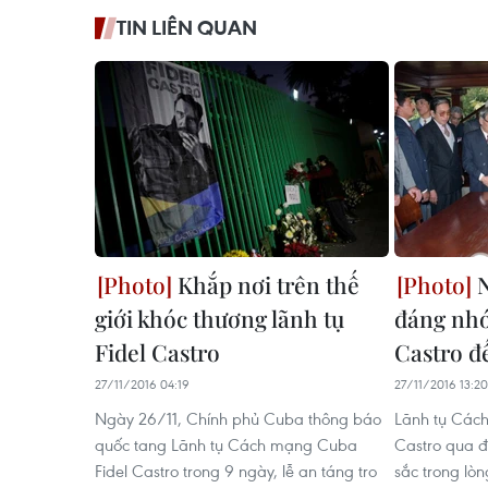
TIN LIÊN QUAN
Khắp nơi trên thế
N
giới khóc thương lãnh tụ
đáng nhớ
Fidel Castro
Castro đ
27/11/2016 04:19
27/11/2016 13:20
Ngày 26/11, Chính phủ Cuba thông báo
Lãnh tụ Cách
quốc tang Lãnh tụ Cách mạng Cuba
Castro qua đờ
Fidel Castro trong 9 ngày, lễ an táng tro
sắc trong lò