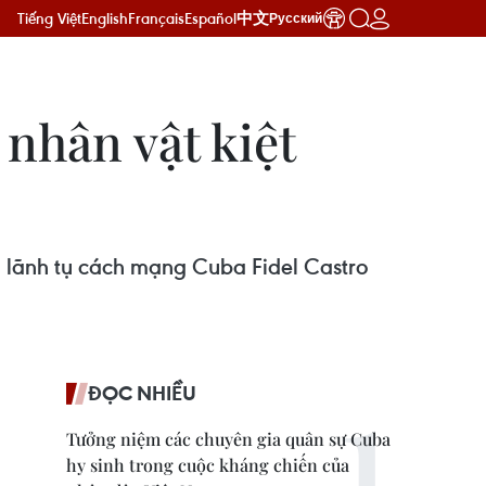
Tiếng Việt
English
Français
Español
中文
Русский
 nhân vật kiệt
 lãnh tụ cách mạng Cuba Fidel Castro
ĐỌC NHIỀU
Tưởng niệm các chuyên gia quân sự Cuba
hy sinh trong cuộc kháng chiến của