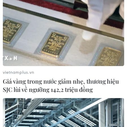
Ukraine để giành lợi thế trước đối thủ chính trị
của mình là cựu Phó Tổng thống Joe Biden.
Bên cạnh đó, các vấn đề đối ngoại của ông như
đối với Triều Tiên, Iran, Thổ Nhĩ Kỳ hay Trung
Đông cũng không nhận được sự ủng hộ của
đảng Dân chủ.
vietnamplus.vn
Giá vàng trong nước giảm nhẹ, thương hiệu
SJC lùi về ngưỡng 142,2 triệu đồng