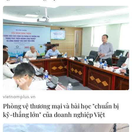
vietnamplus.vn
Chính quyền Mỹ công bố ngân sách năm
Phòng vệ thương mại và bài học "chuẩn bị
2021 trị giá 4,8 nghìn tỷ USD
kỹ-thắng lớn" của doanh nghiệp Việt
10/02/2020 23:54
Tổng thống Mỹ Donald Trump đã công bố đề xuất gói