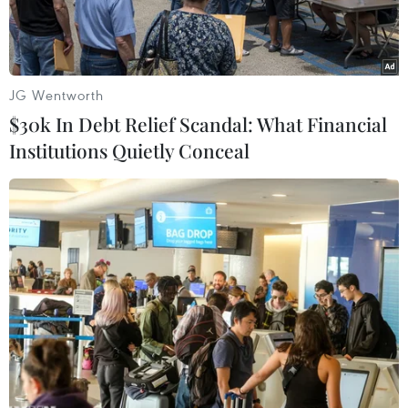
JG Wentworth
$30k In Debt Relief Scandal: What Financial
Institutions Quietly Conceal
Tổng thống Mỹ Donald Trump. (Ảnh: THX/TTXVN)
Khi tuyên thệ nhậm chức, chính thức trở thành
vị tổng thống thứ 45 của nước Mỹ vào năm
2016, tỷ phú Donald Trump không được giới
phân tích kỳ vọng nhiều bởi ông có thể là nhà