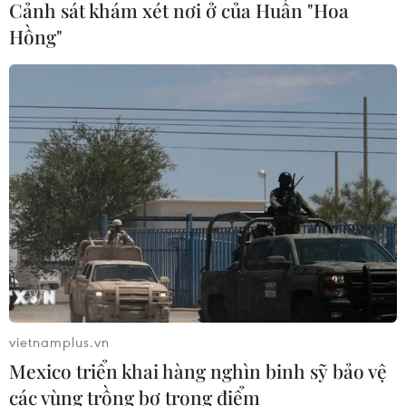
Cảnh sát khám xét nơi ở của Huấn "Hoa
Hồng"
vietnamplus.vn
Mexico triển khai hàng nghìn binh sỹ bảo vệ
TIN CÙNG CHUYÊN MỤC
các vùng trồng bơ trọng điểm