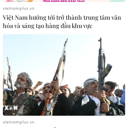
vietnamplus.vn
Việt Nam hướng tới trở thành trung tâm văn
hóa và sáng tạo hàng đầu khu vực
Ông Trump nói vừa "trải qua thử thách
kinh khủng" vì bị luận tội
06/02/2020 15:12
Trong bài phát biểu chỉ trích phiên luận tội của đảng
Dân chủ, Tổng thống Mỹ Donald Trump cho rằng ông đã
phải trải qua "một thử thách kinh khủng" do "những
người tham nhũng và không thật thà" gây ra.
vietnamplus.vn