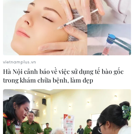
vietnamplus.vn
Hà Nội cảnh báo về việc sử dụng tế bào gốc
trong khám chữa bệnh, làm đẹp
#Donald Trump
#Tổng thống Mỹ
#đảng Dân chủ
#luận tội
#Tái đắc cử
Mỹ
Theo dõi VietnamPlus