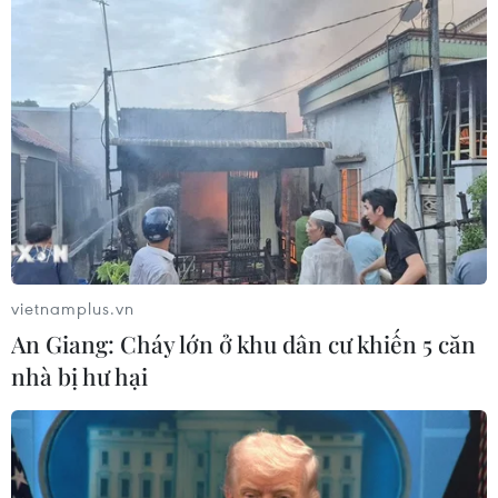
ngân sách cho năm 2021 trị giá 4,8 nghìn tỷ USD, trong
đó bao gồm các khoản cắt giảm chi tiêu trong nhiều
lĩnh vực khác nhau.
vietnamplus.vn
An Giang: Cháy lớn ở khu dân cư khiến 5 căn
nhà bị hư hại
Bang New York khởi kiện chính quyền