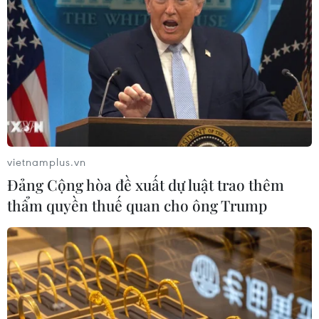
Tổng thống Donald Trump
11/02/2020 04:49
Bang New York đã tiến hành thủ tục khởi kiện tại tòa án
liên bang ở quận Manhatta, cho rằng lệnh cấm của
chính quyền Mỹ là vi hiến, là "trả đũa chính trị" để ép
buộc bang phải thay đổi chính sách.
vietnamplus.vn
Đảng Cộng hòa đề xuất dự luật trao thêm
thẩm quyền thuế quan cho ông Trump