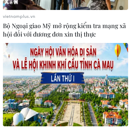
kinh doanh tài ba, thành công với những dự án
nghìn tỷ USD, nhưng có thể sẽ không thành
vietnamplus.vn
công trong việc chèo lái con thuyền nước Mỹ
Bộ Ngoại giao Mỹ mở rộng kiểm tra mạng xã
thoát khỏi giai đoạn trì trệ với vị thế ngày càng
hội đối với đương đơn xin thị thực
suy giảm trên trường quốc tế bởi ông không
phải là một chính trị gia dày dạn kinh nghiệm
“trên chiến trường ngoại giao” như một số đời
Tổng thống trước đó của Mỹ.
Tuy nhiên, điều gì cũng có ngoại lệ, và thực tế
đã chứng minh ngược lại những gì mà giới
phân tích nhận định.
Sau ba năm dưới sự lãnh đạo của “nhà ngoại
đạo” Donald Trump với tác phong và cách làm
“phi truyền thống” mạnh mẽ, quyết đoán nhưng
cũng vô cùng “thất thường,” nước Mỹ đã “vĩ đại