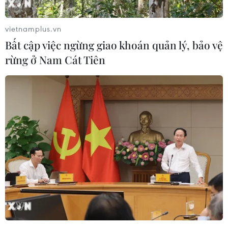
vietnamplus.vn
Bất cập việc ngừng giao khoán quản lý, bảo vệ
rừng ở Nam Cát Tiên
Mỹ: Hạ viện bắt đầu phiên điều trần cuộc
điều tra luận tội Tổng thống
13/11/2019 23:01
Ngày 13/11, cuộc điều tra luận tội Tổng thống Mỹ Donald
Trump đã chuyển sang một bước quan trọng khi các
nghị sỹ bắt đầu phiên điều trần công khai được truyền
hình trực tiếp đầu tiên.