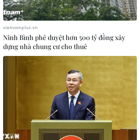
Bộ Tư pháp Mỹ mở chiến dịch thu
hồi quốc tịch quy mô lớn
vietnamplus.vn
04/08/2026 06:14
Ninh Bình phê duyệt hơn 500 tỷ đồng xây
dựng nhà chung cư cho thuê
Trưng bày tư liệu “Chủ tịch Hồ Chí
Minh - Tổng tư lệnh Fidel Castro:
Nghĩa tình son sắt đặc biệt"
04/08/2026 06:06
Mỹ bắt đầu áp dụng chính sách ký
quỹ thị thực mới, ảnh hưởng tới hàng
chục nước
04/08/2026 01:25