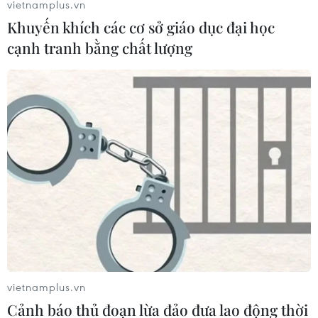
vietnamplus.vn
Khuyến khích các cơ sở giáo dục đại học
cạnh tranh bằng chất lượng
Chi tiết mới trong phiên điều trần về cuộc
điều tra luận tội ông Trump
14/11/2019 01:38
vietnamplus.vn
Đại sứ Sondland trả lời: "Tổng thống Trump quan tâm
Cảnh báo thủ đoạn lừa đảo đưa lao động thời
nhiều hơn đến các cuộc điều tra của Biden, điều mà