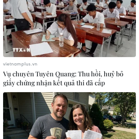
TIN LIÊN QUAN
vietnamplus.vn
Vụ chuyên Tuyên Quang: Thu hồi, huỷ bỏ
giấy chứng nhận kết quả thi đã cấp