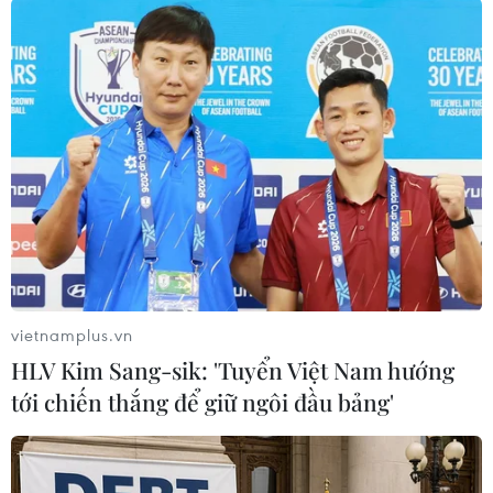
Ông còn nhấn mạnh tất cả đều trong "tầm
ngắm" và không có bí mật. Bức thư này được
gửi vào ngày 19/7, chỉ ít ngày sau cuộc điện đàm
giữa Tổng thống Trump và Tổng thống
Zelenskiy.
Tuy nhiên, ông thừa nhận chưa từng nghe Tổng
thống Trump nói rằng việc viện trợ quân sự cho
Ukraine cũng được đưa ra làm điều kiện cho
cuộc điều tra trên./.
vietnamplus.vn
(TTXVN/Vietnam+)
HLV Kim Sang-sik: 'Tuyển Việt Nam hướng
tới chiến thắng để giữ ngôi đầu bảng'