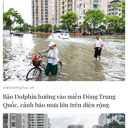
đã thừa nhận hành vi hối lộ
14/11/2019 23:04
Chủ tịch Hạ viện Mỹ nhấn mạnh: “Khoản hối lộ là cho
phép hoặc từ chối hỗ trợ quân sự để đổi lại một tuyên
bố công khai về một cuộc điều tra giả mạo đối với
những cuộc bầu cử. Đó là hối lộ."
vietnamplus.vn
Bão Dolphin hướng vào miền Đông Trung
Quốc, cảnh báo mưa lớn trên diện rộng