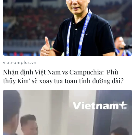
vietnamplus.vn
Nhận định Việt Nam vs Campuchia: 'Phù
thủy Kim' sẽ xoay tua toan tính đường dài?