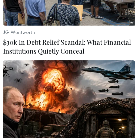
JG Wentworth
$30k In Debt Relief Scandal: What Financial
Institutions Quietly Conceal
Đại sứ Mỹ tại Liên minh châu Âu (EU) Gordon Sondland trong
phiên điều trần về cuộc điều tra luận tội Tổng thống Donald
Trump tại Ủy ban Tình báo Hạ viện ở Washington DC., ngày
20/11/2019. (Ảnh: THX/TTXVN)
Ngày 20/11, Tổng thống Mỹ Donald Trump đã
yêu cầu chấm dứt ngay cuộc điều tra luận tội