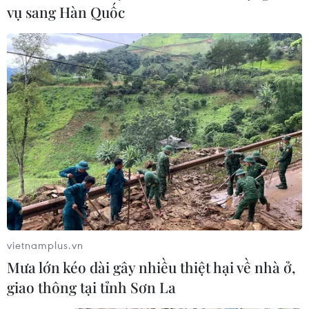
vụ sang Hàn Quốc
luật sư riêng của Tổng thống Trump là Giuliani đang gia
tăng sức ép.”
vietnamplus.vn
Mưa lớn kéo dài gây nhiều thiệt hại về nhà ở,
giao thông tại tỉnh Sơn La
Chủ tịch Hạ viện Mỹ: Tổng thống Trump