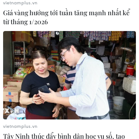
vietnamplus.vn
04/08/2026 22:43
Giá vàng hướng tới tuần tăng mạnh nhất kể
từ tháng 1/2026
Động đất tại Venezuela: Số người
thiệt mạng đã tăng lên hơn 6.000
người
04/08/2026 10:17
Xem thêm
CƠ QUAN CHỦ QUẢN: THÔNG TẤN XÃ VIỆT NAM
vietnamplus.vn
Tây Ninh thúc đẩy bình dân học vụ số, tạo
Tổng Biên tập: TRẦN TIẾN DUẨN