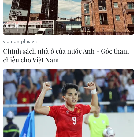
vietnamplus.vn
Chính sách nhà ở của nước Anh - Góc tham
chiếu cho Việt Nam
Phụ tá thân cận của Tổng thống Mỹ
Donald Trump bị bắt giữ
25/01/2019 13:03
Ông Roger Stone, người từng làm việc cho chiến dịch
tranh cử của Tổng thống Mỹ Donald Trump, đã bị bắt
giữ tại Fort Lauderdale, Florida ngày 25/1.