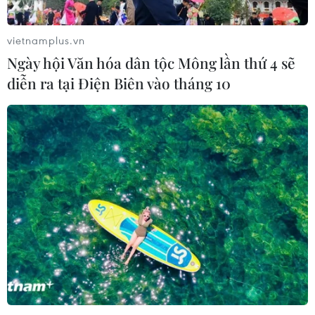
07/08/2026 14:52
vietnamplus.vn
Ngày hội Văn hóa dân tộc Mông lần thứ 4 sẽ
Kinh tế Mỹ bất ngờ mất 23.000 việc
diễn ra tại Điện Biên vào tháng 10
làm trong tháng 7
07/08/2026 13:57
Tổng thống Mỹ Donald Trump nói
còn quá sớm để bàn về người kế
nhiệm
07/08/2026 06:29
Meta bồi thường gần 600 triệu USD
vì gây tổn hại sức khỏe tâm thần trẻ
em