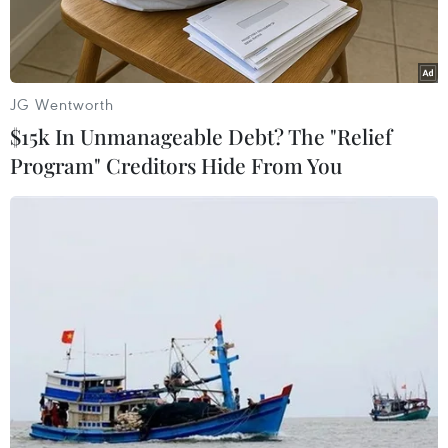
JG Wentworth
$15k In Unmanageable Debt? The "Relief
Program" Creditors Hide From You
Tổng thống Mỹ Donald Trump. (Ảnh: THX/TTXVN)
Ngày 22/5, Tổng thống Mỹ Donald Trump đã bác
bỏ cáo buộc của phe Dân chủ về hành vi "che
đậy" cuộc điều tra Nga can thiệp bầu cử tổng
thống Mỹ năm 2016, đồng thời thúc giục đảng