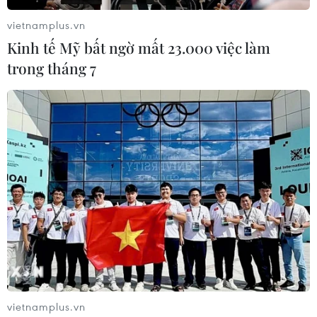
"không đáng bị như thế."
vietnamplus.vn
Kinh tế Mỹ bất ngờ mất 23.000 việc làm
trong tháng 7
Tổng thống Trump chỉ trích truyền thông
Mỹ thiếu khách quan
vietnamplus.vn