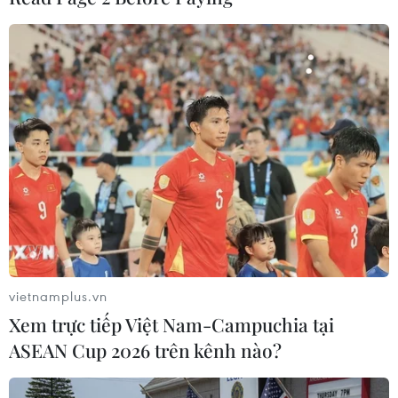
#Robert Muller
#Tổng thống Mỹ
#Donald Trump
#Nancy Pelosi
#Bầu cử tổng thống Mỹ
Mỹ
Nga
vietnamplus.vn
Xem trực tiếp Việt Nam-Campuchia tại
ASEAN Cup 2026 trên kênh nào?
Theo dõi VietnamPlus