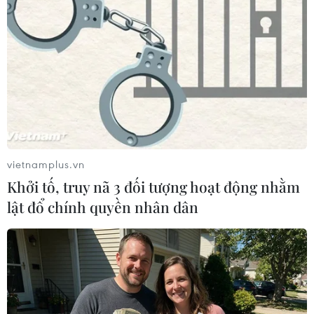
Điều tra can thiệp vào bầu
cử Mỹ qua các con số
01/08/2018 07:00
Ông Muller đã buộc tội 12 nhân viên tình báo Nga thâm
nhập những máy tính chủ của ứng cử viên đối thủ của
ông Trump, bà Hillary Clinton, sau đó làm rò rỉ thư điện
tử cá nhân để gây bất lợi cho bà.
vietnamplus.vn
Khởi tố, truy nã 3 đối tượng hoạt động nhằm
lật đổ chính quyền nhân dân