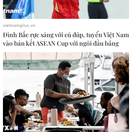
vietnamplus.vn
Đình Bắc rực sáng với cú đúp, tuyển Việt Nam
vào bán kết ASEAN Cup với ngôi đầu bảng
Chủ tịch Hạ viện Mỹ Nancy Pelosi phản
đối luận tội ông Trump
12/03/2019 04:07
Hạ nghị sỹ đảng Dân chủ Nancy Pelosi tuyên bố bà
không ủng hộ việc đưa Tổng thống Donald Trump ra
luận tội, cho rằng vị Tổng thống phe Cộng hòa này