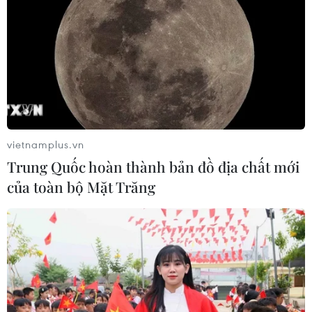
Tòa án Mỹ chỉ định hội đồng thẩm
phán xét xử các vụ kiện về thuế quan
Mục 301
06/08/2026 02:23
Cuba nỗ lực khôi phục hệ thống điện
sau các sự cố toàn quốc
vietnamplus.vn
05/08/2026 23:16
Trung Quốc hoàn thành bản đồ địa chất mới
của toàn bộ Mặt Trăng
Hội đồng Bảo an đánh giá về mối đe
dọa của IS đối với hòa bình, an ninh
quốc tế
05/08/2026 23:15