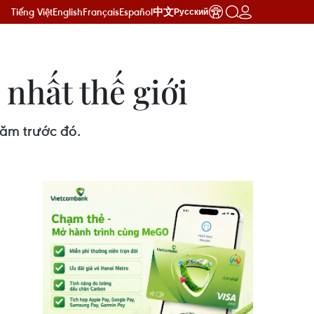
Tiếng Việt
English
Français
Español
中文
Русский
 nhất thế giới
năm trước đó.