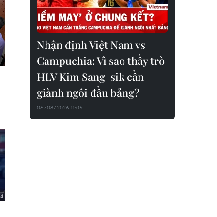
Nhận định Việt Nam vs
Campuchia: Vì sao thầy trò
HLV Kim Sang-sik cần
giành ngôi đầu bảng?
06/08/2026 11:05