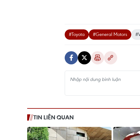
#Toyota
#General Motors
#
TIN LIÊN QUAN