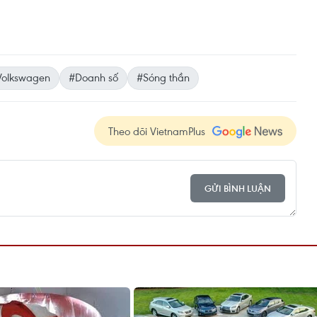
Volkswagen
#Doanh số
#Sóng thần
Theo dõi VietnamPlus
GỬI BÌNH LUẬN