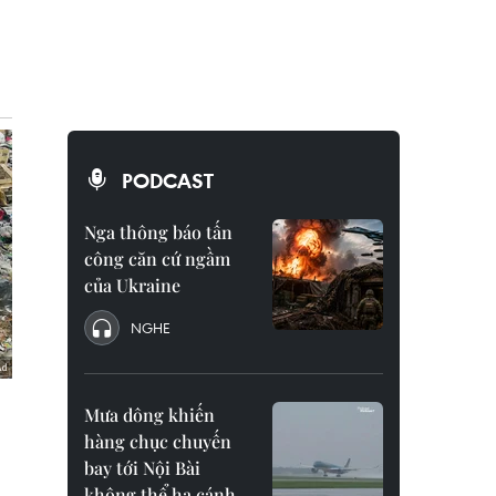
PODCAST
Nga thông báo tấn
công căn cứ ngầm
của Ukraine
NGHE
Mưa dông khiến
hàng chục chuyến
bay tới Nội Bài
không thể hạ cánh