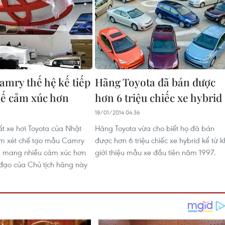
amry thế hệ kế tiếp
Hãng Toyota đã bán được
 kế cảm xúc hơn
hơn 6 triệu chiếc xe hybrid
1
18/01/2014 04:36
t xe hơi Toyota của Nhật
Hãng Toyota vừa cho biết họ đã bán
m xét chế tạo mẫu Camry
được hơn 6 triệu chiếc xe hybrid kể từ k
ếp mang nhiều cảm xúc hơn
giới thiệu mẫu xe đầu tiên năm 1997.
 đạo của Chủ tịch hãng này