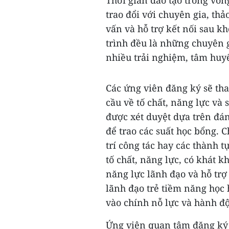
Thời gian đào tạo trong vòn
trao đổi với chuyên gia, th
vấn và hỗ trợ kết nối sau k
trình đều là những chuyên 
nhiều trải nghiệm, tâm huyết
Các ứng viên đăng ký sẽ th
cầu về tố chất, năng lực và
được xét duyệt dựa trên đá
để trao các suất học bổng. 
trí công tác hay các thành 
tố chất, năng lực, có khát 
năng lực lãnh đạo và hỗ trợ
lãnh đạo trẻ tiềm năng học h
vào chính nỗ lực và hành độ
Ứng viên quan tâm đăng ký