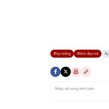
#học bổng
#lãnh đạo trẻ
#y