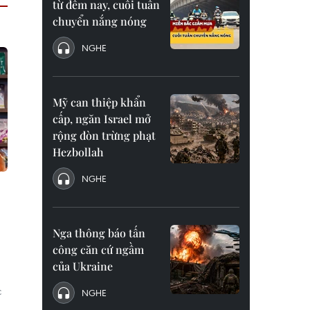
từ đêm nay, cuối tuần
chuyển nắng nóng
NGHE
Mỹ can thiệp khẩn
cấp, ngăn Israel mở
rộng đòn trừng phạt
Hezbollah
NGHE
Nga thông báo tấn
công căn cứ ngầm
của Ukraine
c
NGHE