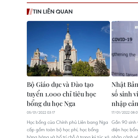
TIN LIÊN QUAN
Bộ Giáo dục và Đào tạo
Nhật Bản
tuyển 1.000 chỉ tiêu học
số sinh 
bổng du học Nga
nhập cả
05/01/2022 03:17
17/01/2022 08:0
Học bổng của Chính phủ Liên bang Nga
Gần 90 sinh 
cấp gồm toàn bộ học phí, học bổng
diện học bổn
hàng háng và bố trí chỗ ở trong ký túc xá
nhập cảnh và