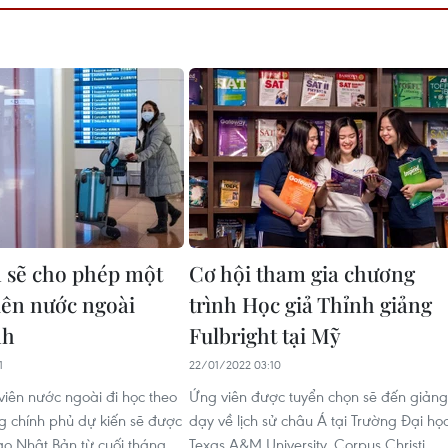
 sẽ cho phép một
Cơ hội tham gia chương
viên nước ngoài
trình Học giả Thỉnh giảng
nh
Fulbright tại Mỹ
1
22/01/2022 03:10
viên nước ngoài đi học theo
Ứng viên được tuyển chọn sẽ đến giảng
g chính phủ dự kiến sẽ được
dạy về lịch sử châu Á tại Trường Đại họ
o Nhật Bản từ cuối tháng
Texas A&M University, Corpus Christi