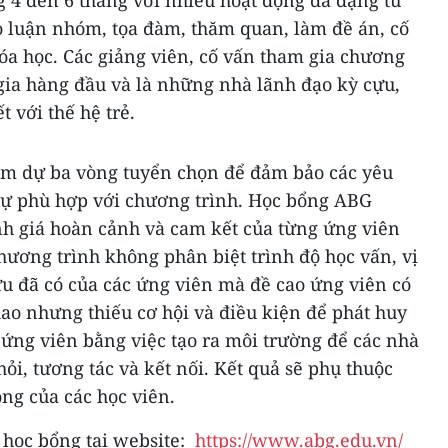
g 4 đến 6 tháng với nhiều hoạt động đa dạng từ
ảo luận nhóm, tọa đàm, thăm quan, làm đề án, cố
hóa học. Các giảng viên, cố vấn tham gia chương
gia hàng đầu và là những nhà lãnh đạo kỳ cựu,
 với thế hệ trẻ.
am dự ba vòng tuyển chọn để đảm bảo các yêu
 sự phù hợp với chương trình. Học bổng ABG
nh giá hoàn cảnh và cam kết của từng ứng viên
Chương trình không phân biệt trình độ học vấn, vị
tựu đã có của các ứng viên mà đề cao ứng viên có
khao nhưng thiếu cơ hội và điều kiện để phát huy
 ứng viên bằng việc tạo ra môi trường để các nhà
ỏi, tương tác và kết nối. Kết quả sẽ phụ thuộc
ng của các học viên.
 học bổng tại website:
https://www.abg.edu.vn/