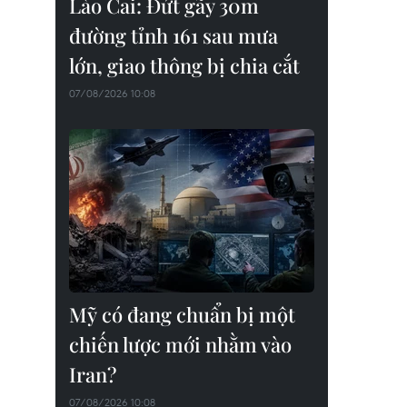
Lào Cai: Đứt gãy 30m
đường tỉnh 161 sau mưa
lớn, giao thông bị chia cắt
07/08/2026 10:08
Mỹ có đang chuẩn bị một
chiến lược mới nhằm vào
Iran?
07/08/2026 10:08