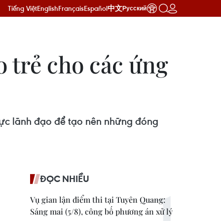
Tiếng Việt
English
Français
Español
中文
Русский
o trẻ cho các ứng
lực lãnh đạo để tạo nên những đóng
ĐỌC NHIỀU
Vụ gian lận điểm thi tại Tuyên Quang:
Sáng mai (5/8), công bố phương án xử lý