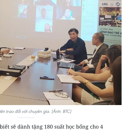
ên trao đổi với chuyên gia. (Ảnh: BTC)
iết sẽ dành tặng 180 suất học bổng cho 4