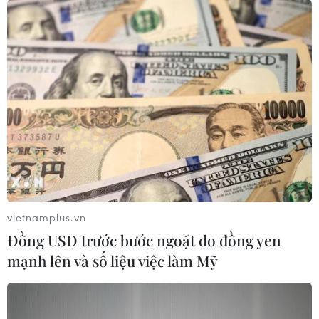
TIN CÙNG CHUYÊN MỤC
vietnamplus.vn
Quân đội Hàn Quốc thông báo Triều
Đồng USD trước bước ngoặt do đồng yen
Tiên phóng vật thể chưa xác định
mạnh lên và số liệu việc làm Mỹ
06/08/2026 08:31