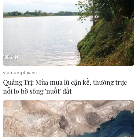
Đánh bom liều chết tại Pakistan, ít
nhất 7 người thiệt mạng
02/08/2026 22:41
Xem thêm
vietnamplus.vn
Quảng Trị: Mùa mưa lũ cận kề, thường trực
nỗi lo bờ sông 'nuốt' đất
CƠ QUAN CHỦ QUẢN: THÔNG TẤN XÃ VIỆT NAM
Tổng Biên tập: TRẦN TIẾN DUẨN
Phó Tổng Biên tập: NGUYỄN THỊ TÁM, KHÚC THANH
THỦY