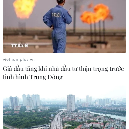
vietnamplus.vn
Giá dầu tăng khi nhà đầu tư thận trọng trước
tình hình Trung Đông
Hai miền Triều Tiên họp ban xử lý tranh
chấp ở Kaesong
13/03/2014 15:16
Các quan chức Triều Tiên và Hàn Quốc tiến hành nhóm
họp ban chuyên trách xử lý các tranh chấp tại khu công
nghiệp chung Kaesong.