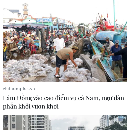
Hàn Quốc-Triều Tiên đàm phán về hoạt
động của khu Kaesong
25/07/2014 14:57
Hàn Quốc đã đề nghị đàm phán với Triều Tiên về các
biện pháp để tạo thuận lợi cho hoạt động của Khu
Công nghiệp chung Kaesong tại thị trấn biên giới cùng
tên trên lãnh thổ Triều Tiên.
vietnamplus.vn
Lâm Đồng vào cao điểm vụ cá Nam, ngư dân
phấn khởi vươn khơi