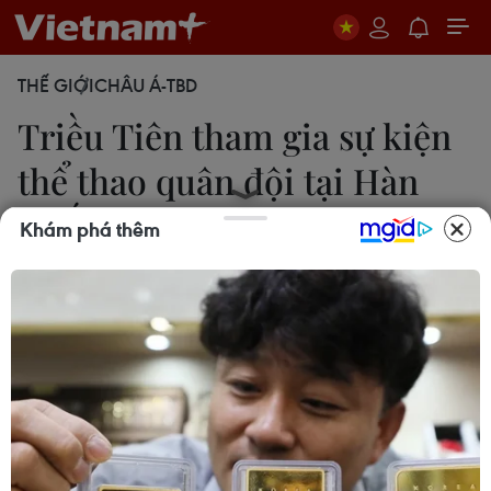
THẾ GIỚI
CHÂU Á-TBD
Triều Tiên tham gia sự kiện
thể thao quân đội tại Hàn
Quốc
Khám phá thêm
18/09/2014 12:35
Các quan chức Hàn Quốc ngày 18/9 cho biết Triều
Tiên sẽ tham gia một cuộc thi đấu thể thao quân
đội quốc tế, được tổ chức tại Hàn Quốc vào tháng
10 tới.
Các quan chức Hàn Quốc ngày 18/9 cho biết