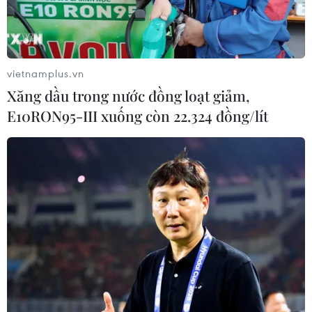
vietnamplus.vn
Xăng dầu trong nước đồng loạt giảm,
E10RON95-III xuống còn 22.324 đồng/lít