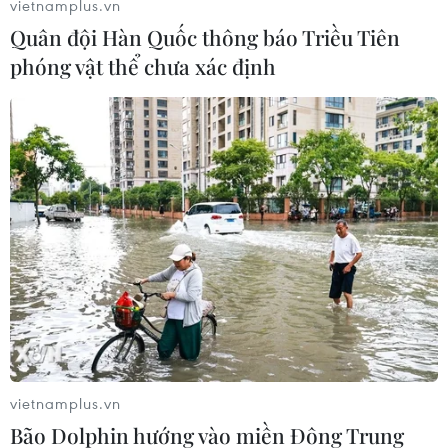
vietnamplus.vn
Quân đội Hàn Quốc thông báo Triều Tiên
phóng vật thể chưa xác định
#Triều Tiên
#Hàn Quốc
#Thể thao
#Vận động viên
#Điền kinh
#Thể thao quân đội
vietnamplus.vn
#Quan chức Hàn Quốc
Hàn Quốc
Triều Tiên
Bão Dolphin hướng vào miền Đông Trung