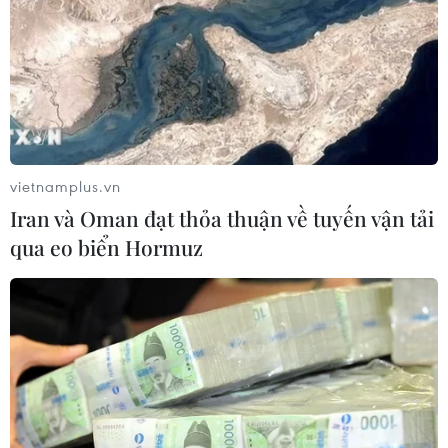
Sở hữu trí tuệ
Quy định sử dụng
RSS
Hỗ trợ
Ngôn ngữ
TTXVN
Dịch vụ tin
Quảng cáo
Liên hệ
vietnamplus.vn
Iran và Oman đạt thỏa thuận về tuyến vận tải
qua eo biển Hormuz
Giấy phép số: 1374/GP-BTTTT do Bộ Thông tin và Truyền thông
cấp ngày 11/9/2008.
Quảng cáo: Phó TBT Nguyễn Thị Tám: 093.5958688, Email:
tamvna@gmail.com
Điện thoại: (024) 39411349 - (024) 39411348, Fax: (024)
39411348
Email:
vietnamplus2008@gmail.com