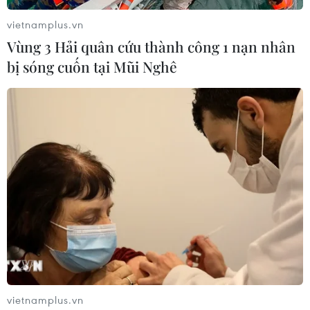
vietnamplus.vn
Vùng 3 Hải quân cứu thành công 1 nạn nhân
bị sóng cuốn tại Mũi Nghê
Giới thiệu phim tiểu sử về huyền thoại âm
nhạc Michael Jackson
17/05/2017 08:06
Phim tiểu sử về huyền thoại âm nhạc Michael Jackson,
mang tên "Michael Jackson: Searching for Neverland,"
với sự tham gia của diễn viên Navi trong vai "Vua nhạc
Pop."
vietnamplus.vn