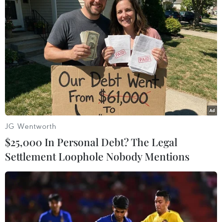
#Đạo diễn Nick Broomfield
#tin tức
#tin tức mới nhất
#tin tức 24h
#tin tức mới nhất trong ngày
#tin tức thời sự
#tin tức hot
#tin tức an ninh
#tin tức hot
#an ninh
#an ninh nghệ an
#thời sự
#thời sự hôm nay
#bản tin thời sự
#tội phạm
#truy nã
#tội phạm hình sự
#hình sự
#công an
#vụ án
#phạm pháp
#pháp luật
#pháp đình
#xã hội
#an ninh xã hội
#chính trị
#VietnamPlus
JG Wentworth
#Vietnam
#Plus
Mỹ
$25,000 In Personal Debt? The Legal
Settlement Loophole Nobody Mentions
Theo dõi VietnamPlus