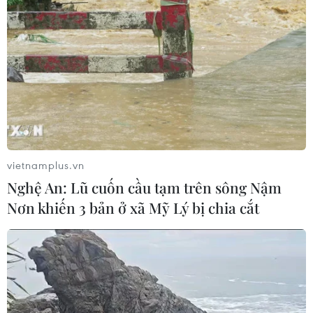
Giọng ca 17 tuổi của Việt Nam giành
giải Vàng tại Liên hoan Nghệ thuật
châu Á 2026
09/07/2026 04:11
Chile để ngỏ khả năng tổ chức
concert BTS
08/07/2026 23:22
vietnamplus.vn
Nghệ An: Lũ cuốn cầu tạm trên sông Nậm
Nơn khiến 3 bản ở xã Mỹ Lý bị chia cắt
Hòa nhạc “Crescendo - Giao hưởng
kết nối” lan tỏa tinh thần giao lưu
văn hóa
04/07/2026 23:37