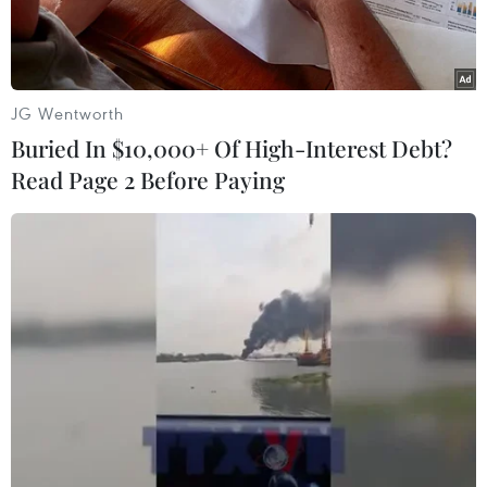
JG Wentworth
Buried In $10,000+ Of High-Interest Debt?
Read Page 2 Before Paying
Nữ danh ca quá cố Whitney Houston. (Nguồn: Getty Images)
Những người hâm mộ giọng "oanh vàng" của
diva bạc mệnh Whitney Houston sẽ được gặp lại
thần tượng của mình trong bộ phim tài liệu mới
mang tên
"Can I Be Me
" của đạo diễn Nick
Broomfield.