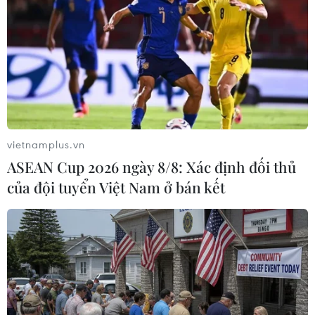
TIN LIÊN QUAN
vietnamplus.vn
ASEAN Cup 2026 ngày 8/8: Xác định đối thủ
của đội tuyển Việt Nam ở bán kết
Mẹ Whitney Houston phản đối làm phim