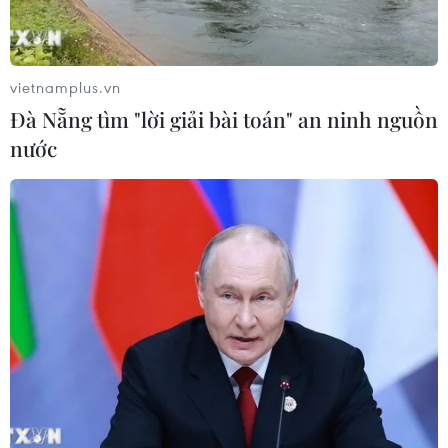
nhạc và ngoài đời, tôi có 2 nhân cách
khác nhau
25/06/2026 02:06
vietnamplus.vn
Đà Nẵng tìm "lời giải bài toán" an ninh nguồn
World Cup 2026: Ca khúc cũ “Take
nước
Me Home, Country Roads” tạo cơn
sốt mới
23/06/2026 01:37
'Anh trai vượt ngàn chông gai': Từ
ngọn lửa đã thắp, một hành trình
mới bắt đầu
22/06/2026 22:30
“Tổ quốc bình yên” tái hiện những