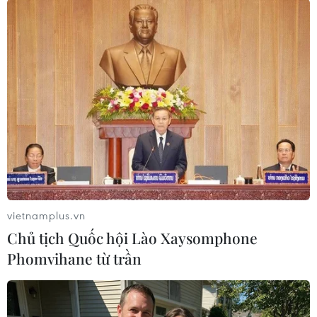
càng lún sâu vào ma túy"./.
(TTXVN/Vietnam+)
vietnamplus.vn
Chủ tịch Quốc hội Lào Xaysomphone
Phomvihane từ trần
#Máy nghe nhạc
#Whitney Houston