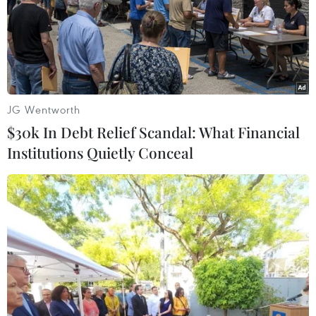
tài liệu về diva quá cố
25/07/2014 03:25
Mẹ của nữ diva quá cố Whitney Houston phản đối việc
đài Lifetime làm bộ phim tài liệu về con gái bà với
những thông tin sai lệch.
JG Wentworth
$30k In Debt Relief Scandal: What Financial
Institutions Quietly Conceal