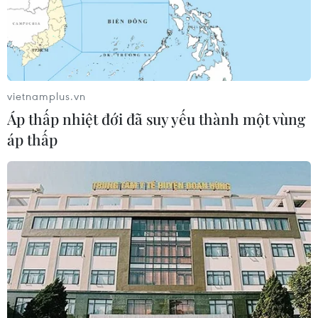
vietnamplus.vn
Áp thấp nhiệt đới đã suy yếu thành một vùng
áp thấp
TIN CÙNG CHUYÊN MỤC
Buổi hòa nhạc kéo dài 639 năm vừa
mới hoàn thành 4% hành trình
06/08/2026 11:54
Chương trình nghệ thuật 'Giai điệu
Tổ quốc' - Khắc họa một Việt Nam