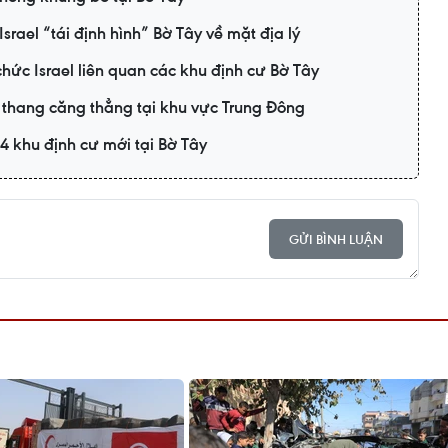
srael “tái định hình” Bờ Tây về mặt địa lý
chức Israel liên quan các khu định cư Bờ Tây
 thang căng thẳng tại khu vực Trung Đông
34 khu định cư mới tại Bờ Tây
GỬI BÌNH LUẬN