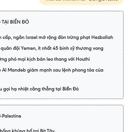
TẠI BIỂN ĐỎ
 cấp, ngăn Israel mở rộng đòn trừng phạt Hezbollah
 quân đội Yemen, ít nhất 45 binh sỹ thương vong
ng phó mọi kịch bản leo thang với Houthi
b Al Mandeb giảm mạnh sau lệnh phong tỏa của
 gọi hạ nhiệt căng thẳng tại Biển Đỏ
-Palestine
chống khủng bố tại Bờ Tây