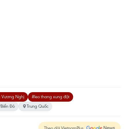
c Vương Nghị
#leo thang xung đột
#Biển Đỏ
Trung Quốc
Theo dõi VietnamPlus