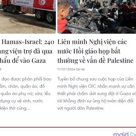
 Hamas-Israel: 240
Liên minh Nghị viện các
àng viện trợ đã qua
nước Hồi giáo họp bất
khẩu để vào Gaza
thường về vấn đề Palestine
8
11/01/2024 06:46
n đạo được phân phối bao
Tuyên bố chung sau cuộc họp của Liên
ẩm, chăn, quần áo, đồ
minh Nghị viện OIC nhấn mạnh sự cần
 quần áo phụ nữ, sữa, lều
thiết phải chấm dứt xung đột ở Gaza v
 dụng cụ vệ sinh, nước
tái khẳng định sự ủng hộ toàn diện đối
iện thờ cúng...
với người dân Palestine.