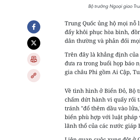
Bộ trưởng Ngoại giao Tr
Trung Quốc ủng hộ mọi nỗ l
đẩy khôi phục hòa bình, đồn
dân thường và phản đối mọi
Trên đây là khẳng định của
đưa ra trong buổi họp báo n
gia châu Phi gồm Ai Cập, Tun
Về tình hình ở Biển Đỏ, Bộ
chấm dứt hành vi quấy rối t
tránh "đổ thêm dầu vào lửa
biển phù hợp với luật pháp
lãnh thổ của các nước giáp 
Liên quan cuộc xung đột ở 