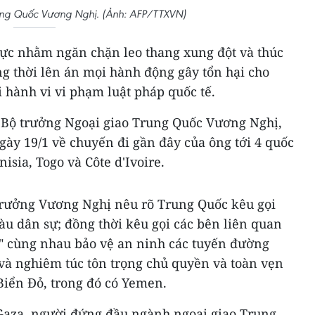
ung Quốc Vương Nghị. (Ảnh: AFP/TTXVN)
ực nhằm ngăn chặn leo thang xung đột và thúc
g thời lên án mọi hành động gây tổn hại cho
 hành vi vi phạm luật pháp quốc tế.
 Bộ trưởng Ngoại giao Trung Quốc Vương Nghị,
gày 19/1 về chuyến đi gần đây của ông tới 4 quốc
isia, Togo và Côte d'Ivoire.
 trưởng Vương Nghị nêu rõ Trung Quốc kêu gọi
àu dân sự; đồng thời kêu gọi các bên liên quan
," cùng nhau bảo vệ an ninh các tuyến đường
 và nghiêm túc tôn trọng chủ quyền và toàn vẹn
Biển Đỏ, trong đó có Yemen.
Gaza, người đứng đầu ngành ngoại giao Trung