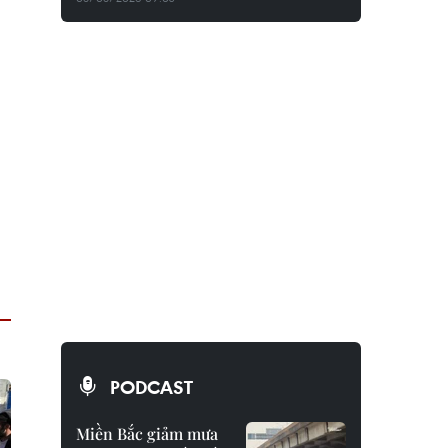
PODCAST
Miền Bắc giảm mưa