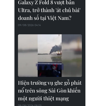
Galaxy Z Fold 8 vượt bản
Ultra, trở thành 'át chủ bài'
doanh số tại Việt Nam?
09/08/2026 04:14
Hiện trường vụ ghe gỗ phát
nổ trên sông Sài Gòn khiến
một người thiệt mạng
08/08/2026 09:03