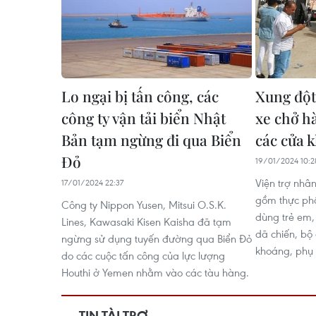
Lo ngại bị tấn công, các
Xung đột
công ty vận tải biển Nhật
xe chở h
Bản tạm ngừng đi qua Biển
các cửa 
Đỏ
19/01/2024 10:2
Viện trợ nhâ
17/01/2024 22:37
gồm thực ph
Công ty Nippon Yusen, Mitsui O.S.K.
dùng trẻ em,
Lines, Kawasaki Kisen Kaisha đã tạm
dã chiến, bộ
ngừng sử dụng tuyến đường qua Biển Đỏ
khoáng, phụ k
do các cuộc tấn công của lực lượng
Houthi ở Yemen nhằm vào các tàu hàng.