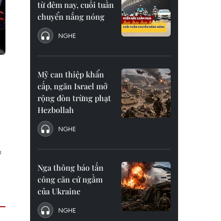
từ đêm nay, cuối tuần
chuyển nắng nóng
NGHE
Mỹ can thiệp khẩn
cấp, ngăn Israel mở
rộng đòn trừng phạt
Hezbollah
NGHE
à
Nga thông báo tấn
công căn cứ ngầm
của Ukraine
NGHE