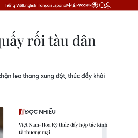
Tiếng Việt
English
Français
Español
中文
Русский
uấy rối tàu dân
ặn leo thang xung đột, thúc đẩy khôi
ĐỌC NHIỀU
Việt Nam-Hoa Kỳ thúc đẩy hợp tác kinh
tế thương mại