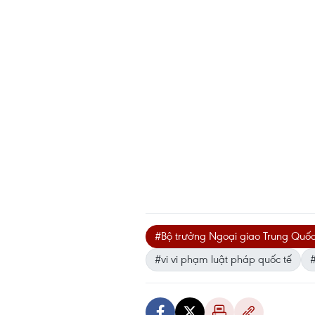
#Bộ trưởng Ngoại giao Trung Quố
#vi vi phạm luật pháp quốc tế