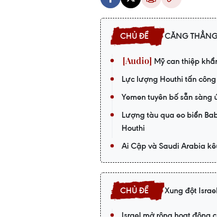
CĂNG THẲNG 
Mỹ can thiệp khẩn
Lực lượng Houthi tấn công
Yemen tuyên bố sẵn sàng ứ
Lượng tàu qua eo biển Ba
Houthi
Ai Cập và Saudi Arabia kêu
Xung đột Israel
Israel mở rộng hoạt động 