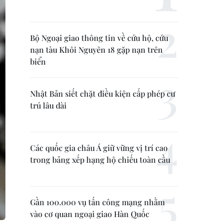
Bộ Ngoại giao thông tin về cứu hộ, cứu
nạn tàu Khôi Nguyên 18 gặp nạn trên
biển
Nhật Bản siết chặt điều kiện cấp phép cư
trú lâu dài
Các quốc gia châu Á giữ vững vị trí cao
trong bảng xếp hạng hộ chiếu toàn cầu
Gần 100.000 vụ tấn công mạng nhằm
vào cơ quan ngoại giao Hàn Quốc