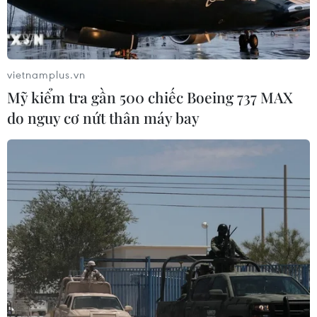
Từ ngày 20/1, nhà máy điện rác lớn nhất
vietnamplus.vn
Việt Nam sẽ đi vào hoạt động
Mỹ kiểm tra gần 500 chiếc Boeing 737 MAX
do nguy cơ nứt thân máy bay
19/01/2022 02:00
Từ ngày mai (20/1), nhà máy đốt rác phát điện lớn nhất
Việt Nam tại huyện Sóc Sơn, thành phố Hà Nội sẽ chính
thức đi vào hoạt động sau nhiều lần chậm tiến độ.