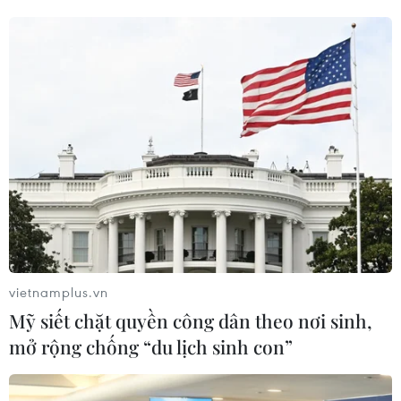
củ, khi bị ngập nước bị thối rữa.
vietnamplus.vn
Mỹ siết chặt quyền công dân theo nơi sinh,
Khu vực Bắc Bộ duy trì thời tiết rét đậm,
mở rộng chống “du lịch sinh con”
vùng núi có mưa dông
19/01/2022 23:08