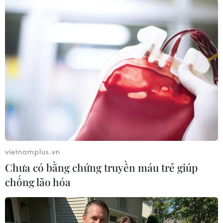
trời rét.
Phía Đông Bắc Bộ, ngày 21/1, có mưa rào rải rác
và có nơi có dông, khu vực vùng núi cục bộ có
mưa vừa, mưa to. Từ ngày 22-23/1, có mưa vài
nơi, sáng sớm có sương mù và sương mù nhẹ
rải rác, trưa chiều trời nắng. Từ ngày 24-27/1,
đêm và sáng có mưa phùn và sương mù rải rác,
trưa chiều hửng nắng. Từ đêm 27-29/1, có mưa,
mưa rào rải rác và có nơi có dông. Sáng và đêm
trời rét.
vietnamplus.vn
Thủ đô Hà Nội ngày 21/1, có mưa rào rải rác và
Chưa có bằng chứng truyền máu trẻ giúp
có nơi có dông. Từ ngày 22-23/1, có mưa vài nơi,
chống lão hóa
sáng sớm có sương mù và sương mù nhẹ rải rác,
trưa chiều trời nắng. Từ ngày 24-27/1, đêm và
sáng có mưa phùn và sương mù rải rác, trưa