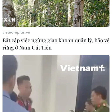
Mưa lớn kéo dài gây thiệt hại khoảng
15 tỷ đồng tại Tuyên Quang
06/08/2026 03:03
vietnamplus.vn
Bất cập việc ngừng giao khoán quản lý, bảo vệ
Quảng Trị ưu tiên đầu tư hoàn thiện
rừng ở Nam Cát Tiên
hệ thống xử lý nước thải cụm công
nghiệp
06/08/2026 03:03
Pháp mở các điểm tắm sông
phục vụ người dân trong mùa Hè
nắng nóng
06/08/2026 03:02