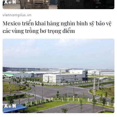
vietnamplus.vn
Mexico triển khai hàng nghìn binh sỹ bảo vệ
các vùng trồng bơ trọng điểm
Tổ chức Khí tượng thế giới: 2021 là một
trong 7 năm nóng kỷ lục
19/01/2022 09:54
Theo người đứng đầu WMO, hai sự kiện La Nina liên
tiếp (từ năm 2020 đến nay) đã khiến năm 2021 bớt
nóng hơn so với những năm gần đây nhưng vẫn ấm
hơn những năm từng bị ảnh hưởng bởi La Nina.