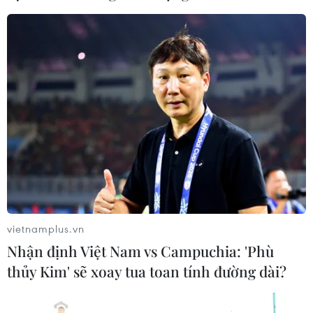
TIN CÙNG CHUYÊN MỤC
Thời tiết ngày 7/8: Bắc Bộ và Bắc
Trung Bộ giảm mưa về đêm, cục bộ
có mưa to
06/08/2026 23:15
Kế hoạch hành động phòng, chống
bão, lũ, thiên tai cực đoan và biến đổi
khí hậu
vietnamplus.vn
06/08/2026 23:00
Nhận định Việt Nam vs Campuchia: 'Phù
thủy Kim' sẽ xoay tua toan tính đường dài?
Mưa lớn gây ngập lụt, chia cắt nhiều
khu vực ở Nghệ An
06/08/2026 13:06