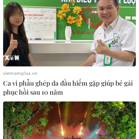
vietnamplus.vn
Ca vi phẫu ghép da đầu hiếm gặp giúp bé gái
phục hồi sau 10 năm