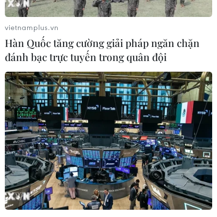
Katibet Okba Ibn Nafaa, nhánh của tổ chức al-Qaeda
tại Bắc Phi (AQIM).
vietnamplus.vn
Hàn Quốc tăng cường giải pháp ngăn chặn
đánh bạc trực tuyến trong quân đội
Tunisia quyết chống sự trở lại của các
phần tử khủng bố, cực đoan