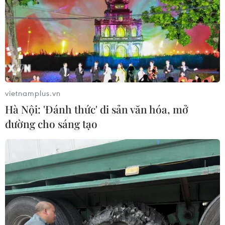
vietnamplus.vn
Hà Nội: 'Đánh thức' di sản văn hóa, mở
đường cho sáng tạo
TIN CÙNG CHUYÊN MỤC
Giao tranh dữ dội ở miền Tây Libya,