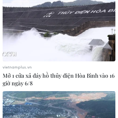
Tunisia đẩy mạnh cuộc chiến chống chủ
nghĩa cực đoan và khủng bố
08/11/2016 01:11
Tunisia đã thông qua chiến lược quốc gia chống chủ
nghĩa cực đoan và khủng bố, tập trung vào 4 vấn đề
chính là phòng ngừa, bảo vệ, truy tố và đáp trả.
vietnamplus.vn
Mở 1 cửa xả đáy hồ thủy điện Hòa Bình vào 16
giờ ngày 6/8