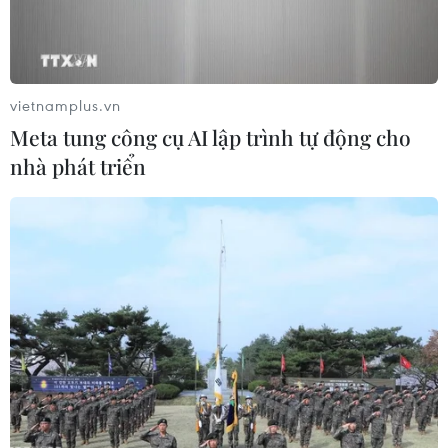
vietnamplus.vn
Meta tung công cụ AI lập trình tự động cho
nhà phát triển
Tunisia triệt phá thêm một mạng lưới
khủng bố nguy hiểm
30/12/2016 01:01
Mạng lưới trên gồm 10 phần tử trong đó có hai phụ nữ
tuổi từ 25-45, có mối quan hệ với nhóm khủng bố