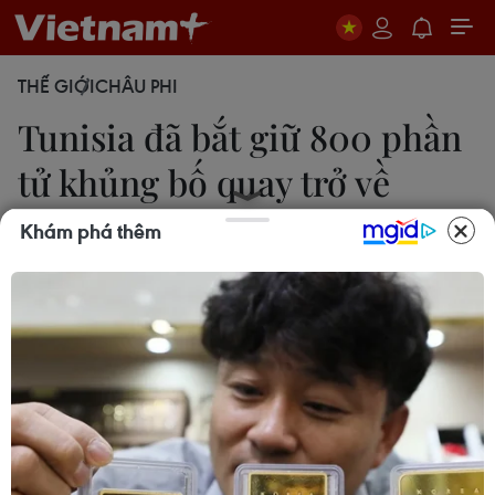
THẾ GIỚI
CHÂU PHI
Tunisia đã bắt giữ 800 phần
tử khủng bố quay trở về
nước
Khám phá thêm
31/12/2016 01:59
Chính phủ Tunisia đã bắt giam và giám sát 800
phần tử khủng bố và cực đoan nước này sau khi
chúng trở về từ các vùng chiến sự kể từ năm 2007.