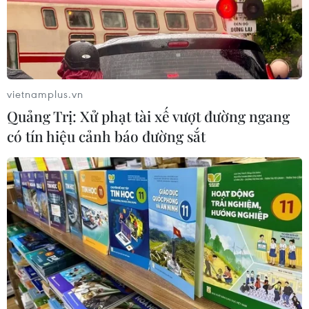
24/07/2026 00:00
Thảm sát ở Tây Bắc Nigeria, ít nhất
24 người đã thiệt mạng
vietnamplus.vn
23/07/2026 22:47
Quảng Trị: Xử phạt tài xế vượt đường ngang
có tín hiệu cảnh báo đường sắt
Dịch tả bùng phát nghiêm trọng tại
Nigeria, hàng trăm người tử vong
23/07/2026 07:23
Dịch Ebola: Số ca tử vong ở châu Phi
tăng lên hơn 1.000 người
22/07/2026 22:56