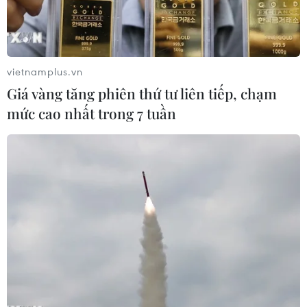
vietnamplus.vn
Giá vàng tăng phiên thứ tư liên tiếp, chạm
mức cao nhất trong 7 tuần
Cảnh sát Tunisia. (Nguồn: AFP/TTXVN)
Chính phủ Tunisia ngày 30/12 khẳng định đã
bắt giam và giám sát 800 phần tử khủng bố và
cực đoan nước này sau khi chúng trở về từ các
vùng chiến sự kể từ năm 2007.