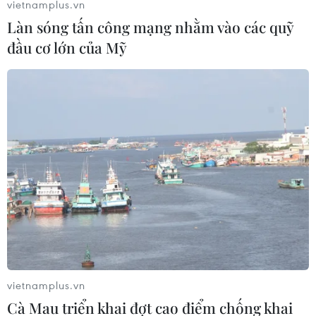
vietnamplus.vn
30/12/2016 02:53
Làn sóng tấn công mạng nhằm vào các quỹ
Thủ tướng Tunisia Youssef Chahed tuyên bố sẽ không
đầu cơ lớn của Mỹ
nhân nhượng với bất cứ sự trở lại trong nước của các
phần tử khủng bố.
vietnamplus.vn
Cà Mau triển khai đợt cao điểm chống khai