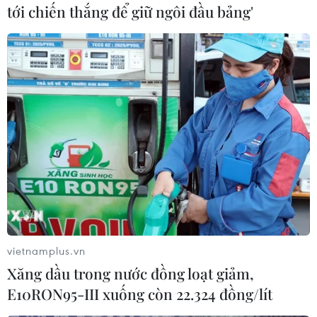
tới chiến thắng để giữ ngôi đầu bảng'
#Xe tăng
#Tunisia
#Phần tử khủng bố
#Vùng chiến sự
#Binh sỹ
#Al-Qaeda
Tunisia
vietnamplus.vn
Xăng dầu trong nước đồng loạt giảm,
E10RON95-III xuống còn 22.324 đồng/lít
Theo dõi VietnamPlus