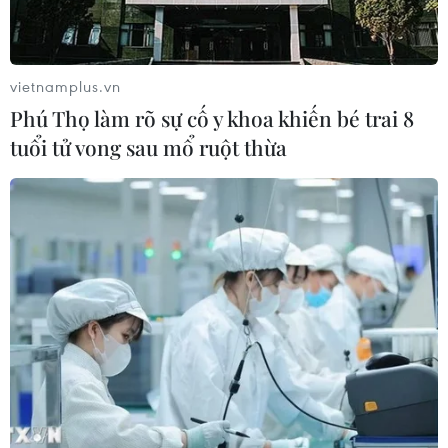
Thượng viện Mỹ thông qua dự luật
trừng phạt Nga
vietnamplus.vn
08/08/2026 03:50
Phú Thọ làm rõ sự cố y khoa khiến bé trai 8
tuổi tử vong sau mổ ruột thừa
Canada, Mỹ đàm phán thỏa thuận
thương mại tạm thời nhằm hạ nhiệt
căng thẳng
07/08/2026 23:53
Tổng thống đắc cử của Colombia
Abelardo De La Espriella nhậm chức
07/08/2026 23:12