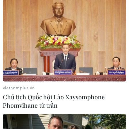
đối phó với nhóm IS, trong đó có việc thông qua
một dự luật yêu cầu Lầu Năm Góc phải báo
trước 15 ngày trước khi tổ chức bất cứ khóa
huấn luyện nào cho lực lượng nổi dậy "ôn hòa"
ở Syria và sau đó phải cập nhật tình hình
thường xuyên.
Hạ viện Mỹ dự kiến có thể bỏ phiếu thông qua
dự luật này trong ngày 17/9./.
(TTXVN/Vietnam+)
vietnamplus.vn
Chủ tịch Quốc hội Lào Xaysomphone
Phomvihane từ trần