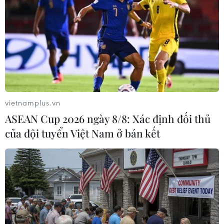
TIN LIÊN QUAN
vietnamplus.vn
ASEAN Cup 2026 ngày 8/8: Xác định đối thủ
của đội tuyển Việt Nam ở bán kết
Mỹ sẽ truy kích vào từng nơi trú ẩn của