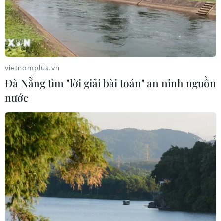
Hội đồng Bảo an đánh giá về mối đe
dọa của IS đối với hòa bình, an ninh
quốc tế
vietnamplus.vn
05/08/2026 23:15
Đà Nẵng tìm "lời giải bài toán" an ninh nguồn
nước
Mỹ hoàn trả khoảng 100 tỷ USD thuế
quan sau phán quyết của Tòa án Tối
cao
05/08/2026 22:58
Tổng Bí thư, Chủ tịch nước tiếp Tư
lệnh Bộ Chỉ huy Thái Bình Dương
Hoa Kỳ
05/08/2026 12:29