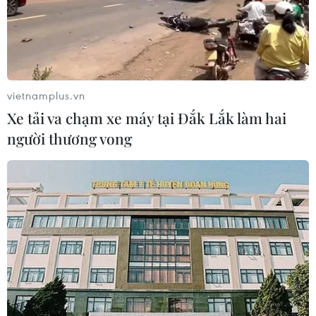
vietnamplus.vn
Xe tải va chạm xe máy tại Đắk Lắk làm hai
người thương vong
TIN CÙNG CHUYÊN MỤC
Thượng viện Mỹ thông qua luật ngân
sách tránh nguy cơ chính phủ đóng
cửa
08/08/2026 13:31