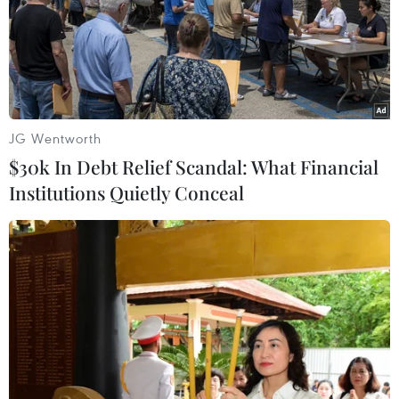
phiến quân IS ở Syria
16/09/2014 22:53
Kế hoạch không kích của Mỹ chống các phần tử thánh
chiến thuộc nhóm Nhà nước Hồi giáo (IS) ở Syria sẽ
nhằm vào những nơi ẩn náu, trung tâm chỉ huy và
JG Wentworth
mạng lưới hậu cần của lực lượng cực đoan này.
$30k In Debt Relief Scandal: What Financial
Institutions Quietly Conceal