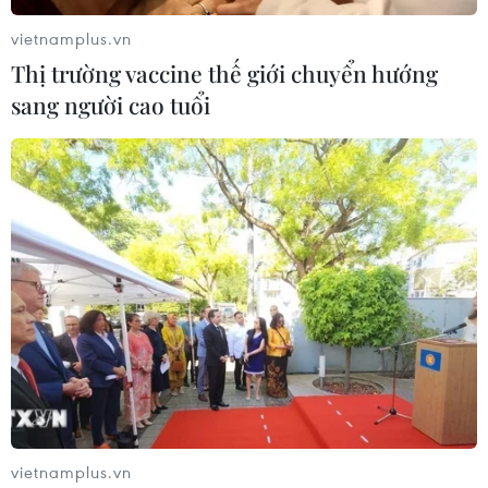
vietnamplus.vn
Thị trường vaccine thế giới chuyển hướng
sang người cao tuổi
Mỹ: Syria sẽ bị trả đũa nếu cản trở chiến
dịch không kích IS
16/09/2014 03:37
Giới chức Mỹ cảnh báo Syria sẽ bị trả đũa nếu can
thiệp vào chiến dịch không kích của Mỹ nhằm vào
nhóm IS trên lãnh thổ của Syria.
vietnamplus.vn