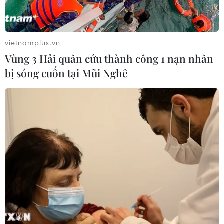
vietnamplus.vn
Vùng 3 Hải quân cứu thành công 1 nạn nhân
bị sóng cuốn tại Mũi Nghê
Mỹ và Canada hối thúc hành động tập thể
đối phó với IS
16/09/2014 03:46
Ngoại trưởng Mỹ John Kerry và Ngoại trưởng Canada
John Baird đã hối thúc cộng đồng quốc tế hành động
tập thể đối phó với Nhà nước Hồi giáo (IS) tự xưng.