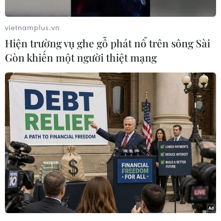
chỉ huy toàn bộ các hoạt động tác chiến của
quân đội Mỹ nói rằng Washington có thể sẽ
vietnamplus.vn
triển khai cả lính bộ binh vào cuộc chiến chống
Hiện trường vụ ghe gỗ phát nổ trên sông Sài
nhóm vũ trang Nhà nước Hồi giáo (IS) tự xưng.
Gòn khiến một người thiệt mạng
Phóng viên TTXVN tại Washington dẫn phát
biểu của Tướng 4 sao Martin Dempssey, Chủ tịch
Hội đồng Tham mưu liên quân, trong cuộc điều
trần trước một ủy ban của Thượng viện nói
rằng, nếu cảm thấy cần thiết, ông sẵn sàng kiến
nghị Tổng thống Barack Obama cho triển khai
một lực lượng lính bộ binh vào cuộc chiến
chống nhóm chủ chiến IS ở Iraq.
Tướng Dempsey cho biết nếu chiến dịch mở
rộng không kích sang cả lãnh thổ Syria kết hợp
gia tăng cung cấp vũ khí và huấn luyện cho lực