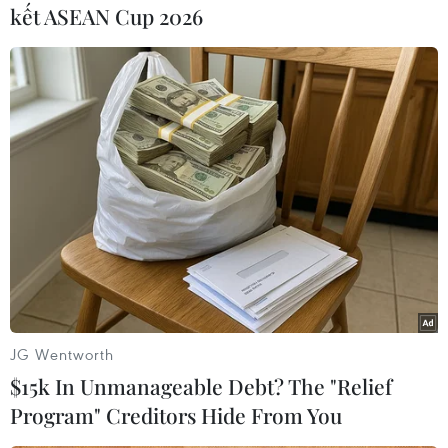
kết ASEAN Cup 2026
Tướng Dempsey bày tỏ tin tưởng một liên minh
quốc tế rộng rãi do Mỹ đứng đầu chống IS sẽ
mang lại hiệu quả. Tuy nhiên, phát biểu với báo
giới cùng ngày, người phát ngôn Bộ Ngoại giao
Mỹ Marie Harf nhắc lại lập trường mà Tổng
thống Obama đã nhiều lần khẳng định là Mỹ sẽ
không một lần nữa đưa lính bộ binh vào cuộc
chiến tại Iraq.
Để giúp Iraq chống lại IS, cho tới nay chính
quyền Obama đã điều động hơn 1.600 cố vấn
quân sự vào Iraq giúp quân đội nước này chống
JG Wentworth
lại các cuộc tấn công của nhóm IS.
$15k In Unmanageable Debt? The "Relief
Cùng ngày, các nhà lập pháp Mỹ cho biết họ
Program" Creditors Hide From You
đang cân nhắc các biện pháp có thể áp dụng để