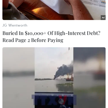
JG Wentworth
Buried In $10,000+ Of High-Interest Debt?
Read Page 2 Before Paying
Tướng Martin Dempsey, Chủ tịch Hội đồng Tham mưu liên
quân. (Ảnh: Trọng Đức/TTXVN)
Trong một dấu hiệu phản ánh rõ chiều hướng
can thiệp ngày càng sâu của Mỹ vào tình hình
bạo lực tại Iraq và Syria, ngày 16/9, viên tướng