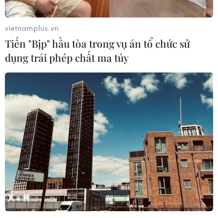
tuyến vận tải qua eo biển Hormuz
06/08/2026 04:36
vietnamplus.vn
Tiến "Bịp" hầu tòa trong vụ án tổ chức sử
dụng trái phép chất ma túy
Từ hạt nhân đến eo biển
Hormuz: Đòn bẩy chiến lược mới của
Iran
06/08/2026 04:36
Xung đột Hamas-Israel: Israel chưa
chấp thuận kế hoạch về Dải Gaza
06/08/2026 03:45
Mỹ dỡ bỏ lệnh trừng phạt đối với