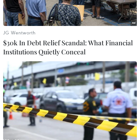
trúng khí độc phải nhập viện.
JG Wentworth
$30k In Debt Relief Scandal: What Financial
Institutions Quietly Conceal
Phiến quân thuộc nhóm IS. (Nguồn: AFP/TTXVN)
Theo Đài Tiếng nói nước Nga, kênh truyền hình