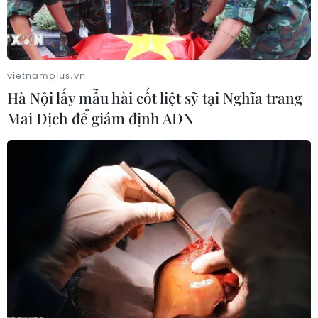
vietnamplus.vn
Hà Nội lấy mẫu hài cốt liệt sỹ tại Nghĩa trang
Mai Dịch để giám định ADN
Tiêu diệt IS trong một sớm một chiều là
mục tiêu quá tham vọng
15/09/2014 02:40
Mặc dù ngọn cờ chống khủng bố của Mỹ quy tụ được
khá đông đảo các nước đồng minh, song không có gì
đảm bảo rằng cuộc chiến chống lại IS sẽ sớm mang lại