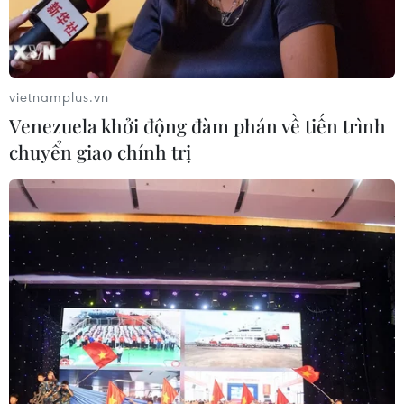
Yemen có thể trở thành mặt
trận quyết định của xung đột Mỹ-
Iran?
02/08/2026 13:33
vietnamplus.vn
Venezuela khởi động đàm phán về tiến trình
Xem thêm
chuyển giao chính trị
CƠ QUAN CHỦ QUẢN: THÔNG TẤN XÃ VIỆT NAM
Tổng Biên tập: TRẦN TIẾN DUẨN
Phó Tổng Biên tập: NGUYỄN THỊ TÁM, KHÚC THANH
THỦY