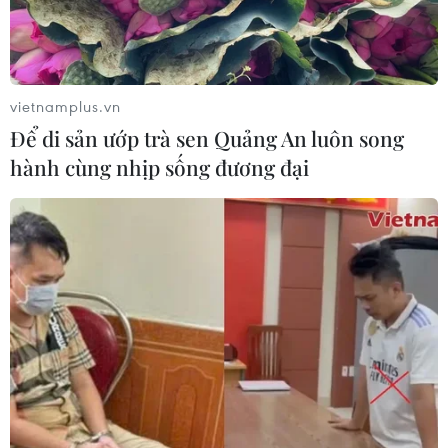
Iran và Oman thống nhất mở lại eo
biển Hormuz trong 60 ngày
06/08/2026 12:25
vietnamplus.vn
Để di sản ướp trà sen Quảng An luôn song
Israel thử nghiệm tên lửa Arrow giữa
hành cùng nhịp sống đương đại
lúc căng thẳng khu vực leo thang
06/08/2026 11:17
Iran cảnh báo đáp trả nhằm vào hạ
tầng năng lượng khu vực nếu bị tấn
công
06/08/2026 04:37
Iran và Oman đạt thỏa thuận về