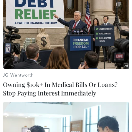
giáo sỹ nổi tiếng
Thổ Nhĩ Kỳ bắt giữ 90 đối tượng tình nghi có
liên hệ với nhóm khủng bố IS
TIN LIÊN QUAN
JG Wentworth
Owning $10k+ In Medical Bills Or Loans?
Stop Paying Interest Immediately