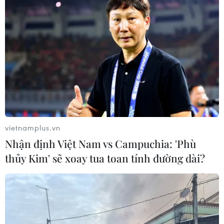
vietnamplus.vn
Nhận định Việt Nam vs Campuchia: 'Phù
thủy Kim' sẽ xoay tua toan tính đường dài?