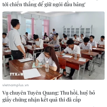
Hàn Quốc và UAE đối thoại cấp cao về hợp
tới chiến thắng để giữ ngôi đầu bảng'
tác năng lượng hạt nhân
14/11/2018 04:31
Thứ trưởng Ngoại giao Hàn Quốc Lee Tae-ho và Bộ
trưởng Năng lượng và Công nghiệp UAE Suhail
Mohamed Faraj Al Mazrouei sẽ đồng chủ tọa phiên họp
này tại khách sạn Seoul ngày 16/11.
vietnamplus.vn
Vụ chuyên Tuyên Quang: Thu hồi, huỷ bỏ
giấy chứng nhận kết quả thi đã cấp