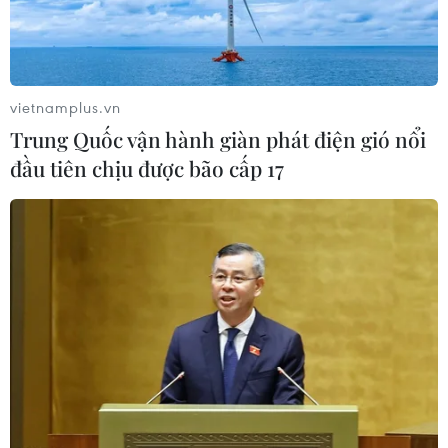
05/08/2026 00:53
Boeing 737 MAX 7 được đưa vào khai
vietnamplus.vn
thác sau hơn 8 năm chờ đợi
Trung Quốc vận hành giàn phát điện gió nổi
04/08/2026 02:48
đầu tiên chịu được bão cấp 17
Amazon lần đầu tiên đạt mức vốn
hóa 3.000 tỷ USD nhờ làn sóng lạc
quan mới về AI
03/08/2026 14:35
MB chuẩn bị trả cổ tức cho cổ đông
15%, nâng vốn điều lệ lên 100.000 tỷ
đồng