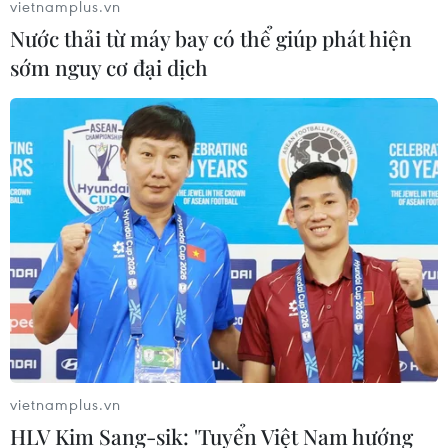
OPEC cho biết nguồn cung cấp dầu mỏ trên thế giới
vietnamplus.vn
trong năm tới sẽ vượt cầu, do vậy các nước xuất khẩu
Nước thải từ máy bay có thể giúp phát hiện
dầu cần áp dụng những chiến lược mới trên cơ sở điều
sớm nguy cơ đại dịch
chỉnh sản lượng.
vietnamplus.vn
HLV Kim Sang-sik: 'Tuyển Việt Nam hướng