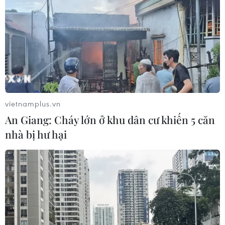
vietnamplus.vn
An Giang: Cháy lớn ở khu dân cư khiến 5 căn
nhà bị hư hại