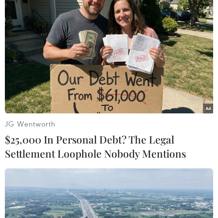
Theo dõi VietnamPlus
TIN LIÊN QUAN
JG Wentworth
$25,000 In Personal Debt? The Legal
Settlement Loophole Nobody Mentions