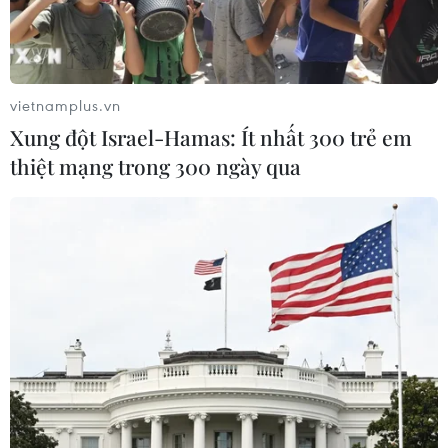
vietnamplus.vn
Xung đột Israel-Hamas: Ít nhất 300 trẻ em
thiệt mạng trong 300 ngày qua
Chính phủ UAE thông qua một điều luật
mới về chống rửa tiền
30/10/2018 14:36
Điều luật mới về chống rửa tiền và hỗ trợ tài chính cho
hoạt động khủng bố nhằm đưa luật pháp đến gần hơn
các tiêu chuẩn quốc tế, ngăn chặn các dòng tiền phi
pháp.