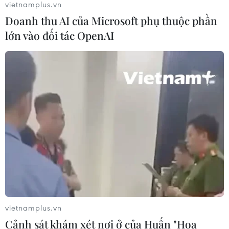
vietnamplus.vn
Doanh thu AI của Microsoft phụ thuộc phần
Nghị quyết số 57- NQ/TW: Lấy doanh
lớn vào đối tác OpenAI
nghiệp làm trung tâm đổi mới sáng
tạo
02/08/2026 08:44
Khơi thông thể chế để doanh nghiệp
Nhà nước dẫn dắt tăng trưởng
31/07/2026 12:35
Xem thêm
vietnamplus.vn
Cảnh sát khám xét nơi ở của Huấn "Hoa