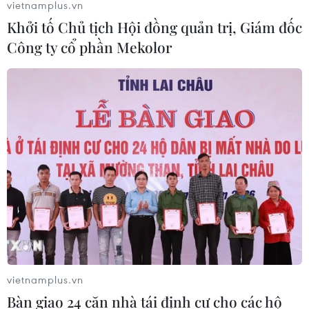
vietnamplus.vn
Khởi tố Chủ tịch Hội đồng quản trị, Giám đốc
Tây Ninh: Tạo điều kiện hình thành
Công ty cổ phần Mekolor
doanh nghiệp công nghệ chiến lược
06/08/2026 04:45
Từ mở rộng số lượng đến nâng cao
chất lượng doanh nghiệp tư nhân ở
Tây Ninh
06/08/2026 04:23
Alphabet cải tổ hàng ngũ lãnh đạo
giữa cuộc đua AGI
06/08/2026 04:22
vietnamplus.vn
Bàn giao 24 căn nhà tái định cư cho các hộ