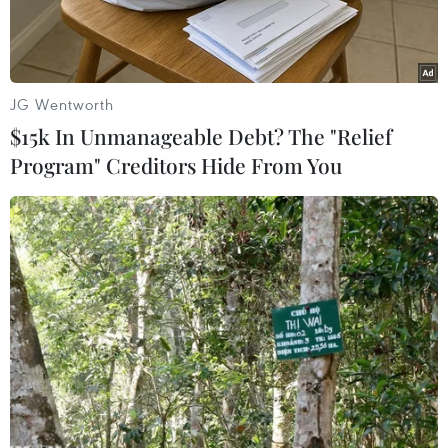
giá.
JG Wentworth
$15k In Unmanageable Debt? The "Relief
Program" Creditors Hide From You
Trụ sở hãng hàng không Emirates Airline tại Dubai, UAE. (Ảnh:
AFP/TTXVN)
Ngày 15/11, hãng hàng không Emirates Airline
của Các Tiểu vương quốc Arab Thống nhất
(UAE) công bố lợi nhuận trong nửa đầu tài khóa
2018-2019 giảm 86% do giá dầu leo thang và