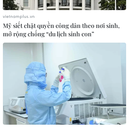
vietnamplus.vn
Mỹ siết chặt quyền công dân theo nơi sinh,
mở rộng chống “du lịch sinh con”
OPEC kêu gọi các chiến lược mới để cân
bằng thị trường dầu mỏ
12/11/2018 08:18