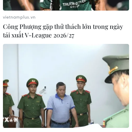
TIN CÙNG CHUYÊN MỤC
vietnamplus.vn
Tiêu chí mới phân loại doanh nghiệp
Công Phượng gặp thử thách lớn trong ngày
để thực hiện cơ cấu lại vốn nhà nước
tái xuất V-League 2026/27
06/08/2026 15:08
Meta tung công cụ AI lập trình tự
động cho nhà phát triển
06/08/2026 06:40
Doanh thu AI của Microsoft phụ
thuộc phần lớn vào đối tác OpenAI
06/08/2026 06:31