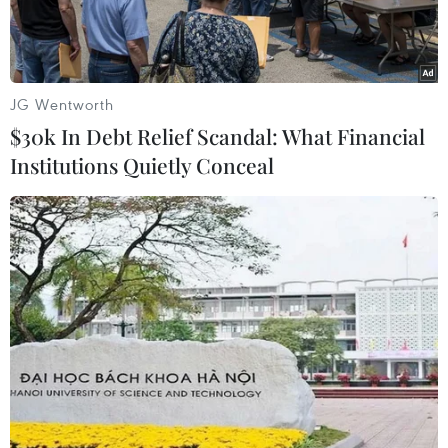
nhiên...
JG Wentworth
$30k In Debt Relief Scandal: What Financial
Institutions Quietly Conceal
Ảnh minh họa. (Nguồn: Hùng Võ/Vietnam+)
Bộ trưởng Bộ Xây dựng Phạm Hồng Hà vừa có
văn bản trả lời chất vấn Đoàn Đại biểu Quốc hội
tỉnh Đồng Nai tại kỳ họp thứ 9, Quốc hội khóa
XIV liên quan đến việc ứng dụng công nghệ vật