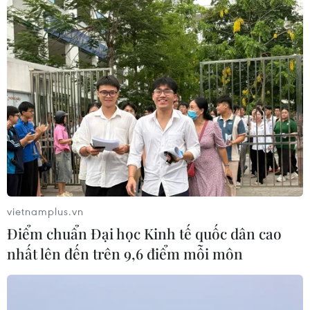
vietnamplus.vn
Tuyên Quang: Kiểm tra thông tin về tình
Điểm chuẩn Đại học Kinh tế quốc dân cao
trạng khai thác cát rầm rộ
nhất lên đến trên 9,6 điểm mỗi môn
07/05/2020 08:00
Theo đại diện Sở Tài nguyên và Môi trường tỉnh Tuyên