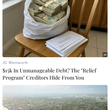
cung cầu cát, sỏi, hạn chế việc khai thác cát tự
nhiên, tăng cường sử dụng vật liệu thay thế cát
tự nhiên.
JG Wentworth
$15k In Unmanageable Debt? The "Relief
Program" Creditors Hide From You
Ảnh minh họa. (Nguồn: TTXVN)