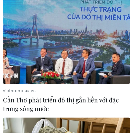
xây dựng dùng cho mục đích san lấp, cải tạo
mặt bằng.”
Tại Hội nghị về phòng, chống vi phạm pháp luật
trong hoạt động khai thác cát, sỏi và trong nhiều
văn bản chỉ đạo, thông báo kết luận, Phó Thủ
tướng Thường trực Chính phủ Trương Hòa Bình,
Trưởng Ban chỉ đạo 138/CP cũng đã yêu cầu các
địa phương tăng cường quản lý chặt chẽ sử
dụng cát, sỏi xây dựng, khuyến khích các tổ
chức cá nhân, địa phương sử dụng tiết kiệm tài
vietnamplus.vn
nguyên.
Cần Thơ phát triển đô thị gắn liền với đặc
Cùng với đó, các Bộ, ngành chỉ đạo, hướng dẫn
trưng sông nước
các địa phương trong việc lập quy hoạch thăm
dò, khai thác và sử dụng khoáng sản làm vật
liệu xây dựng thông thường, bảo đảm cân đối