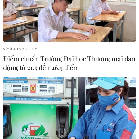
Gỡ nỗi lo về kinh phí khi xã hội hóa nạo vét
tuyến luồng hàng hải
19/06/2020 03:13
vietnamplus.vn
Các dự án xã hội hóa nạo vét các tuyến luồng hàng
Điểm chuẩn Trường Đại học Thương mại dao
hải, thủy nội địa sẽ giúp Nhà nước, nhà đầu tư và
động từ 21,5 đến 26,5 điểm
doanh nghiệp tham gia, khai thác giao thông đường
thủy được hưởng lợi.