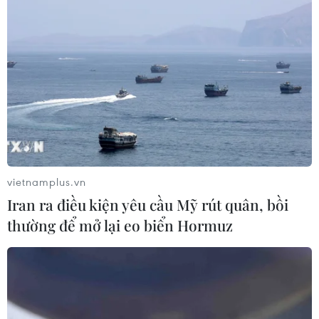
Quang, thông tin nhiều hécta đất của người dân bị sạt
lở xuống lòng sông do ảnh hưởng của việc khai thác
cát, sỏi là chưa đúng thực tế.
vietnamplus.vn
Iran ra điều kiện yêu cầu Mỹ rút quân, bồi
thường để mở lại eo biển Hormuz
Trên 3.300 ý kiến, kiến nghị của cử tri và