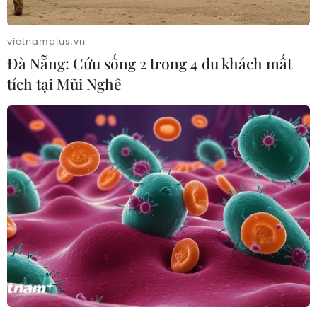
vietnamplus.vn
Đà Nẵng: Cứu sống 2 trong 4 du khách mất
tích tại Mũi Nghê