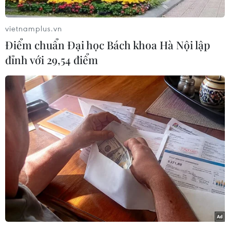
liệu mới nhằm tiết kiệm nguồn tài nguyên cát
trước sức ép thiếu cát xây dựng, dẫn đến giá cát
vietnamplus.vn
tăng cao.
Điểm chuẩn Đại học Bách khoa Hà Nội lập
Nhận diện nguyên nhân thiếu cát xây dựng
đỉnh với 29,54 điểm
Theo nội dung chất vấn của Đoàn đại biểu Quốc
hội tỉnh Đồng Nai và phiếu chất vấn của Đại
biểu Quốc hội Bùi Xuân Thống (Đồng Nai),
nguồn nguyên liệu cát tự nhiên để phục vụ xây
dựng không phải là vô tận trong khi nhu cầu
xây dựng hiện nay rất lớn. Mặt khác, việc khai
thác cát quá mức trong thời gian quan đã ảnh
hưởng đến môi trường, sạt lở bờ sông, chi phí
xây dựng tăng lên.
“Do đó, việc ứng dụng công nghệ vật liệu mới
nhằm tiết kiệm nguồn tài nguyên cát là hết sức