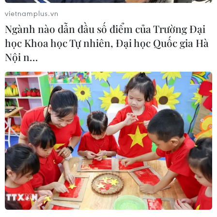
san lấp tại các công trình xây dựng./.
vietnamplus.vn
Ngành nào dẫn đầu số điểm của Trường Đại
(Vietnam+)
học Khoa học Tự nhiên, Đại học Quốc gia Hà
Nội n…
#Tài nguyên cát tự nhiên