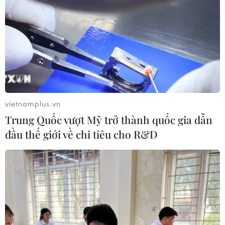
nhân dân gửi đến Quốc hội
20/05/2020 04:20
Cử tri và nhân dân tin tưởng, đánh giá cao sự lãnh đạo
của Đảng, Nhà nước cùng sự vào cuộc tích cực của cả
hệ thống chính trị, các ngành, các cấp, các địa phương
trong công tác phòng, chống dịch.
vietnamplus.vn
Trung Quốc vượt Mỹ trở thành quốc gia dẫn
đầu thế giới về chi tiêu cho R&D