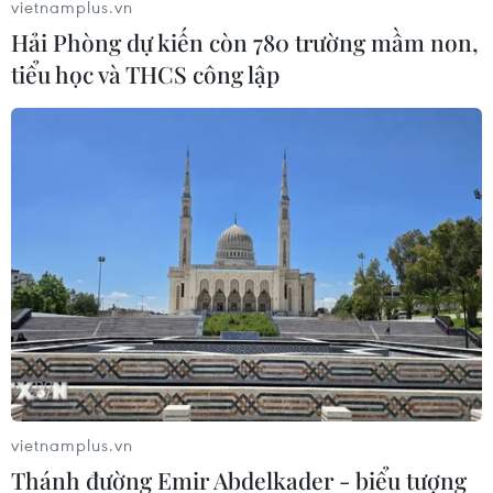
vietnamplus.vn
#Ứng dụng công nghệ vật liệu mới
Hải Phòng dự kiến còn 780 trường mầm non,
#Sức ép thiếu cát xây dựng
#Khai thác cát quá mức
tiểu học và THCS công lập
#Sạt lở bờ sông
TP. Hà Nội
Theo dõi VietnamPlus
TIN LIÊN QUAN
vietnamplus.vn
Thánh đường Emir Abdelkader - biểu tượng