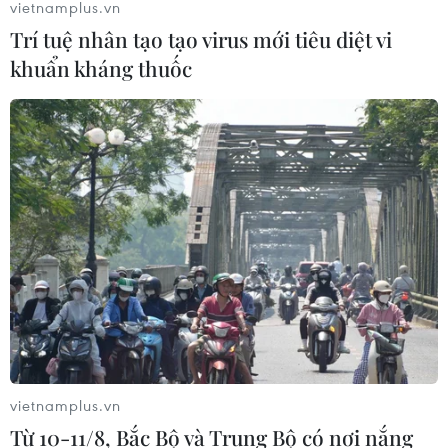
vietnamplus.vn
Trí tuệ nhân tạo tạo virus mới tiêu diệt vi
khuẩn kháng thuốc
vietnamplus.vn
Từ 10-11/8, Bắc Bộ và Trung Bộ có nơi nắng