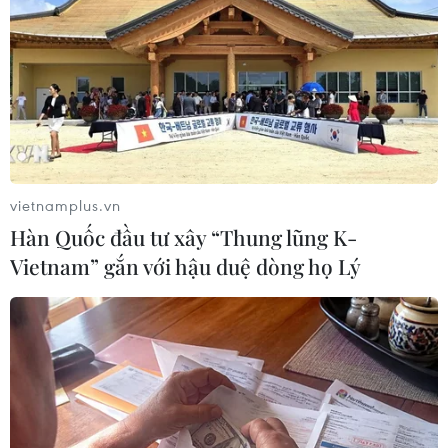
vietnamplus.vn
Hàn Quốc đầu tư xây “Thung lũng K-
Vietnam” gắn với hậu duệ dòng họ Lý
MSB bảo mật cho khách hàng bằng
phương thức xác thực thông minh
26/06/2019 09:25
Với tính năng bảo mật bằng soft Token, đây là phương
thức bảo mật an toàn vượt trội, đặc biệt là các giao dịch