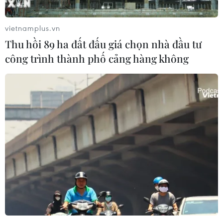
vietnamplus.vn
Thu hồi 89 ha đất đấu giá chọn nhà đầu tư
công trình thành phố cảng hàng không
Chuyên gia Nga vạch trần thủ đoạn đánh
cắp dữ liệu cá nhân của tin tặc
13/07/2019 13:47
Thư điện tử và tin nhắn qua điện thoại di động (SMS)
đính kèm các tệp tin độc hại vẫn đang là phương thức
chính để tin tặc đánh cắp tiền và dữ liệu cá nhân của
người dùng Internet.