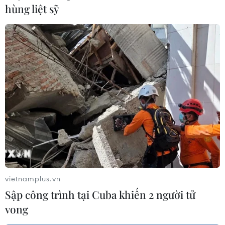
hùng liệt sỹ
vietnamplus.vn
Sập công trình tại Cuba khiến 2 người tử
vong