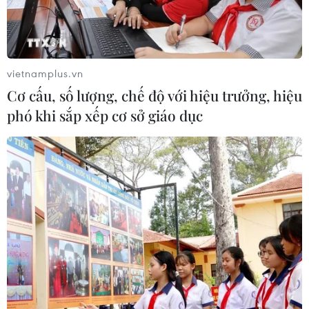
vietnamplus.vn
Cơ cấu, số lượng, chế độ với hiệu trưởng, hiệu
phó khi sắp xếp cơ sở giáo dục
TIN CÙNG CHUYÊN MỤC
ChatGPT cung cấp tính năng chat
không giới hạn cho người dùng miễn
phí
06/08/2026 23:32