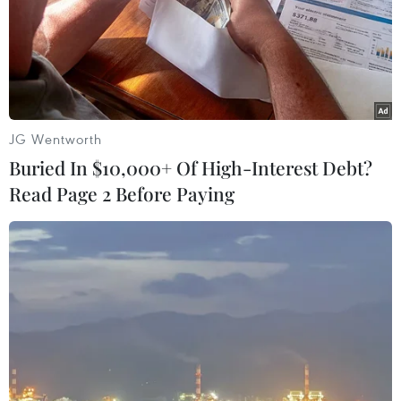
có giá trị cao bởi được bảo vệ bằng công nghệ bảo
mật 3 lớp.
JG Wentworth
Buried In $10,000+ Of High-Interest Debt?
Read Page 2 Before Paying
4 nội dung an ninh mạng gây tranh cãi sẽ