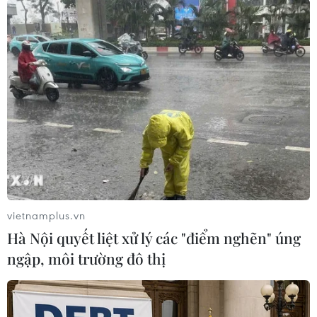
tin văn phòng.
USEC hiện đang có dung lượng 32 GB với 4
phiên bản: màu đen/màu đen dành riêng cho DJ
giá 1,95 triệu đồng (chưa VAT); màu đỏ giới
hạn/màu đỏ dành riêng cho DJ giá 2,05 triệu
đồng (chưa VAT)./.
(Vietnam+)
vietnamplus.vn
Hà Nội quyết liệt xử lý các "điểm nghẽn" úng
ngập, môi trường đô thị