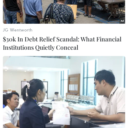
JG Wentworth
$30k In Debt Relief Scandal: What Financial
Institutions Quietly Conceal
USEC là thiết bị lưu trữ dữ liệu siêu bảo mật hàng đầu Việt Nam
hiện tại. (Ảnh: VSEC)
USEC là thiết bị lưu trữ dữ liệu bảo mật hàng
đầu Việt Nam do Công ty Cổ phần An Ninh
Mạng Việt Nam (VSEC) nghiên cứu phát triển và