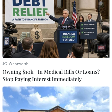
#Bảo mật
#Bảo mật thông tin
#USEC
#Make in Vietnam
#Thiết bị bảo mật
#USB
JG Wentworth
Theo dõi VietnamPlus
Owning $10k+ In Medical Bills Or Loans?
Stop Paying Interest Immediately
TIN LIÊN QUAN