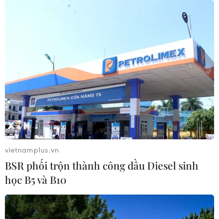
kiểu cổ điển dành cho trẻ em
14/07/2026 13:56
Khởi công Trụ sở Trung tâm phòng,
chống tội phạm mạng châu Á-Thái
Bình Dương
10/07/2026 13:14
Meta nâng cấp mô hình AI Muse
Spark, mở rộng cuộc đua AI tạo sinh
vietnamplus.vn
09/07/2026 23:08
BSR phối trộn thành công dầu Diesel sinh
học B5 và B10
FreeStyle Libre 2 Plus: công nghệ
giúp đơn giản hóa chăm sóc đái tháo