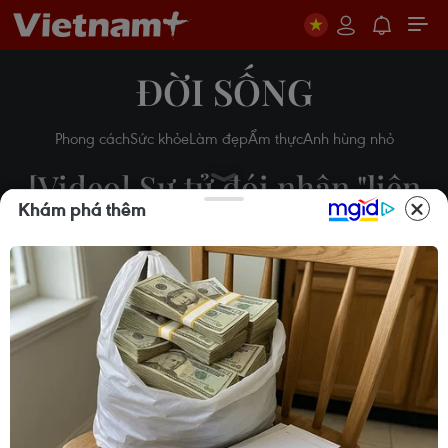
ĐỜI SỐNG
Phong cách
Sức khỏe
Làm đẹp
Ẩm thực
Anh hùng nhỏ
[Video] Sư tử đói nhận "liên
Khám phá thêm
hoàn cước" từ con hươu cao
cổ
Huy Đồng
28/11/2016 07:48