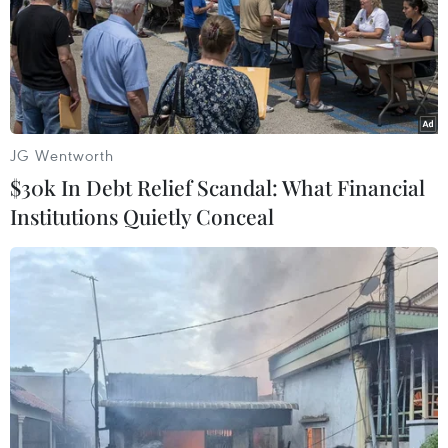
Hơn 100 người thiệt mạng
Cách các sân bay Mỹ rút
trong mùa mưa khốc liệt ở
ngắn thời gian làm thủ tục
Ấn Độ
05/08/2026 07:17
05/08/2026 09:39
JG Wentworth
$30k In Debt Relief Scandal: What Financial
Institutions Quietly Conceal
Trung Quốc: Cảnh sát
Afghanistan đối mặt khủng
Hong Kong, Macau triệt
hoảng lương thực nghiêm
phá vụ lừa đảo đầu tư Fun
trọng do thiếu hụt viện trợ
Coffee
05/08/2026 06:41
05/08/2026 06:41