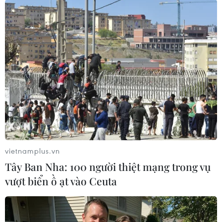
Italy và Hy Lạp trở thành
Bão Dolphin hướng vào
điểm nóng của virus Tây
miền Đông Trung Quốc,
sông Nile
cảnh báo mưa lớn trên
diện rộng
06/08/2026 13:24
06/08/2026 08:36
vietnamplus.vn
Tây Ban Nha: 100 người thiệt mạng trong vụ
vượt biển ồ ạt vào Ceuta
Làn sóng tấn công mạng
Anh công bố kết quả điều
nhằm vào các quỹ đầu cơ
tra ban đầu vụ đâm dao ở
lớn của Mỹ
trung tâm London