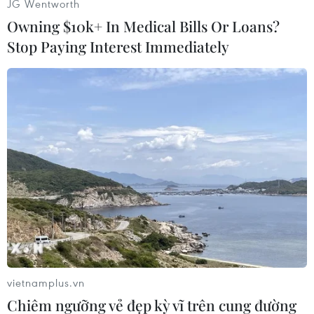
JG Wentworth
(Vietnam+)
Owning $10k+ In Medical Bills Or Loans?
Stop Paying Interest Immediately
#Máy quay
#Động vật hoang dã
#Sư tử
vietnamplus.vn
#Hươu cao cổ
#Planet Earth II
Chiêm ngưỡng vẻ đẹp kỳ vĩ trên cung đường