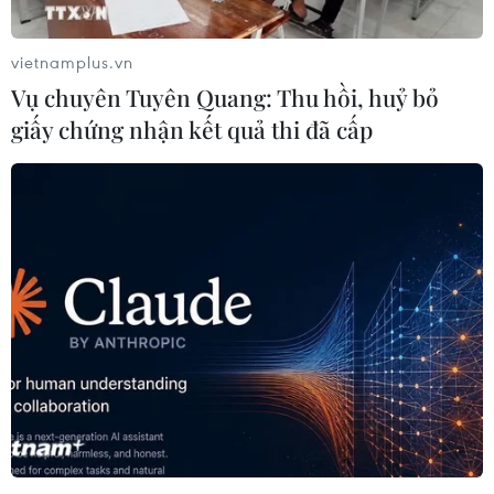
vietnamplus.vn
Vụ chuyên Tuyên Quang: Thu hồi, huỷ bỏ
giấy chứng nhận kết quả thi đã cấp
Mỹ trục xuất gần 1,5 triệu
WHO ghi nhận tín hiệu
người nhập cư trái phép
tích cực từ thử nghiệm
trong 12 tháng
điều trị Ebola tại Congo
04/08/2026 22:43
04/08/2026 22:42
Italy: Hai trận động đất
Trung Quốc tăng cường
liên tiếp làm rung chuyển
trấn áp tội phạm có tổ