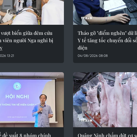
 vượt biển giữa đêm cứu
Tháo gỡ "điểm nghẽn" dữ l
 viên người Nga nghi bị
Y tế tăng tốc chuyển đổi s
uỵ
diện
26 13:21
04/08/2026 08:08
ế đề xuất 8 nhóm chính
Quảng Ninh chấm dứt cơ s