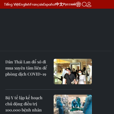
Tiếng Việt
English
Français
Español
中文
Русский
Dân Thái Lan đổ xô đi
mua xuyên tâm liên để
phòng dịch COVID-19
Bộ Y tế lập kế hoạch
chủ động điều trị
100.000 bệnh nhân