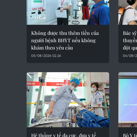
Không được thu thêm tiền của
Bác sỹ
người bệnh BHYT nếu không
thuyền
khám theo yêu cầu
đột q
05/08/2026 02:26
04/08/20
Hệ thống y tế đa cực, đưa y tế
Bộ Y t