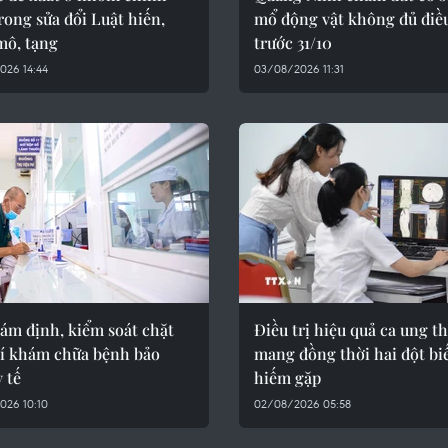
rong sửa đổi Luật hiến,
mổ động vật không đủ điề
mô, tạng
trước 31/10
026 14:44
03/08/2026 11:31
iám định, kiểm soát chặt
Điều trị hiệu quả ca ung t
hí khám chữa bệnh bảo
mang đồng thời hai đột bi
 tế
hiếm gặp
026 10:10
02/08/2026 05:58