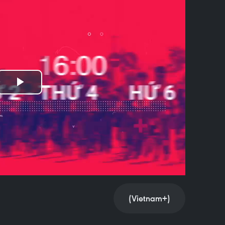
Play
Video
(Vietnam+)