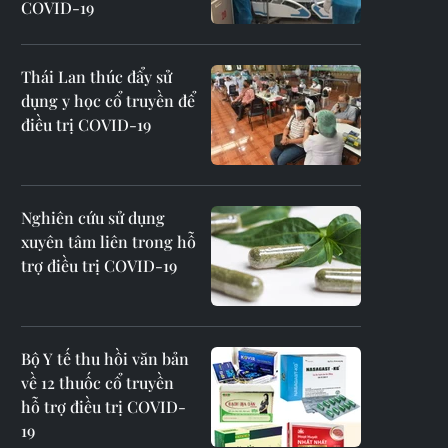
COVID-19
Thái Lan thúc đẩy sử
dụng y học cổ truyền để
điều trị COVID-19
Nghiên cứu sử dụng
xuyên tâm liên trong hỗ
trợ điều trị COVID-19
Bộ Y tế thu hồi văn bản
về 12 thuốc cổ truyền
hỗ trợ điều trị COVID-
19