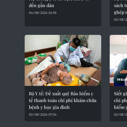
đến gần dân
sách t
ghép 
04/08/2026 04:55
03/08/2
Bộ Y tế: Đề xuất quỹ Bảo hiểm y
Siết g
tế thanh toán chi phí khám chữa
chi p
bệnh y học gia đình
hiểm y
03/08/2026 07:04
02/08/2