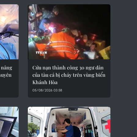
 nâng
Cứu nạn thành công 30 ngư dân
huyên
của tàu cá bị cháy trên vùng biển
Khánh Hòa
05/08/2026 03:58