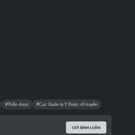
#Thần dược
#Cục Quản lý Y Dược cổ truyền
GỬI BÌNH LUẬN